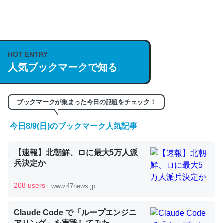
何気にChatGPTの仕組み、特に「トークン」について解
説してる記事が少ないので貴重な良記事。/続編来た
https://isobe324649.hatenablog.com/entry/2023/03/27
HOT ENTRY
/064121
人気ブックマークで知る
─GPTの仕組みと限界についての考察（１） - conceptualization
ブックマークが集まった今日の話題をチェック！
今日8/9(日)のブックマーク人気記事
これは良記事。32768トークンだと英語小説100ページ分
くらい。小説でいう「ずっと前の伏線」は回収されないけ
【速報】北朝鮮、ロに最大5万人派
兵決定か
ど、短期記憶というには多い分量。進化すればするほど分
かりやすく強くなりそう
208 users
www.47news.jp
─GPTの仕組みと限界についての考察（１） - conceptualization
Claude Code で「ループエンジニ
アリング」を実践してみた