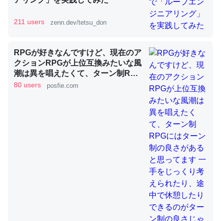
211 users
zenn.dev/tetsu_don
昆虫ってカルシウム少ないのか。知らんかった。調べたら
コオロギのカルシウム分はエビの600分の1程度。
RPGが好きなんですけど、現在のア
─ニュース :: 【研究発表】昆虫学の大問題＝「昆虫はなぜ海にいな
クションRPGが上位互換みたいな風
いのか」に関する新仮説
潮は異を唱えたくて、ターン制RPG
にはターン制の良さがあると思って
80 users
posfie.com
ます 一手をじっくり考えられたり、
途中で休憩したりできるのがターン
制の良さじゃないですか もっとター
ン制を煮詰めて欲しい→「既出だと
論文では「淡水はカルシウムも酸素も不足してて両方に不
思うがここはオクトパストラベラー
利だから両方が拮抗してるのでは」とあって面白い。海に
を推したい(´・ω・｀)」
いる鋏角類（カブトガニ・ウミグモ）はカルシウムを使わ
ずキチンを強化してる筈だが、酵素が違うのか？
─ニュース :: 【研究発表】昆虫学の大問題＝「昆虫はなぜ海にいな
いのか」に関する新仮説