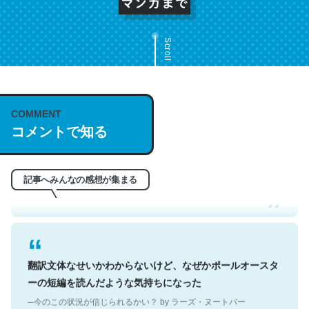
Scroll
COMMENT
これは名文。彼はとてもクレバーなんだろうなと凄く思
コメントで知る
う。英語少しでも読める人は原文もお勧め。自分はこの流
れ好き。Let’s Fucking Go. Then Covid hit. Shit.
─今のこの状況が信じられるかい？ by ラーズ・ヌートバー
記事へみんなの感想が集まる
翻訳文体なせいかわからないけど、なぜかポールオースタ
ーの短編を読んだような気持ちになった
─今のこの状況が信じられるかい？ by ラーズ・ヌートバー