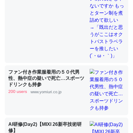
これを元に考えるとカルシウムを大量に使う脊椎動物と貝
類は苦労してるんだな…。腹足類だと殻を無くしてナメク
ジになったり努力してるし。
─ニュース :: 【研究発表】昆虫学の大問題＝「昆虫はなぜ海にいな
いのか」に関する新仮説
ファン付き作業服着用の５０代男
性、熱中症の疑いで死亡…スポーツ
ウチもEchoを実家に置いて４年。でたまに覗いてる。ぼ
ドリンクも持参
ちぼちRingも置こうかと画策中。あと、Googleマップで
200 users
www.yomiuri.co.jp
位置情報を共有してる。電池残量や充電中かが分かるので
これ見て生きてるなって分かる。
─たまにLINEするくらいだった遠方の父67歳と僕。ITツール導入で
コミュニケーションが劇的に変化した｜tayorini by LIFULL介護
AI研修(Day2)【MIXI 26新卒技術研
修】