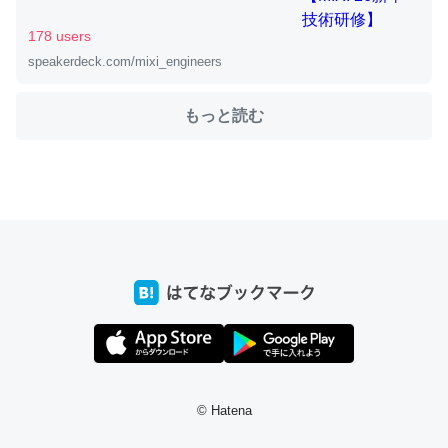
178 users
speakerdeck.com/mixi_engineers
ちょうど同じ理由でEcho Show 8を設定中でした。Prime
とかSpotifyを支払う孝行もできる。一生で親と会える残
もっと読む
り時間を日数にすると1週間とかの人が多いそうだけど、
それを実質100倍以上に伸ばす効果があるはず……
─たまにLINEするくらいだった遠方の父67歳と僕。ITツール導入で
コミュニケーションが劇的に変化した｜tayorini by LIFULL介護
私も3年前ぐらいに祖母の家に設置した。ポケットWifiみ
たいなのでネット環境作ったけどAlexaしか使わないので
回線代ほとんどかからないですよ。参考：
https://toyoshi.hatenablog.com/entry/2019/05/15/1805
© Hatena
34
─たまにLINEするくらいだった遠方の父67歳と僕。ITツール導入で