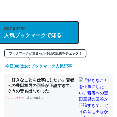
何気にChatGPTの仕組み、特に「トークン」について解
説してる記事が少ないので貴重な良記事。/続編来た
https://isobe324649.hatenablog.com/entry/2023/03/27
HOT ENTRY
人気ブックマークで知る
/064121
─GPTの仕組みと限界についての考察（１） - conceptualization
ブックマークが集まった今日の話題をチェック！
今日8/8(土)のブックマーク人気記事
これは良記事。32768トークンだと英語小説100ページ分
「好きなことを仕事にしたい」若者
くらい。小説でいう「ずっと前の伏線」は回収されないけ
への豊田章男の回答が正論すぎて、
ど、短期記憶というには多い分量。進化すればするほど分
ぐうの音も出なかった
かりやすく強くなりそう
338 users
diamond.jp
─GPTの仕組みと限界についての考察（１） - conceptualization