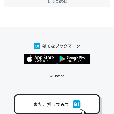
もっと読む
ちょうど同じ理由でEcho Show 8を設定中でした。Prime
とかSpotifyを支払う孝行もできる。一生で親と会える残
り時間を日数にすると1週間とかの人が多いそうだけど、
それを実質100倍以上に伸ばす効果があるはず……
─たまにLINEするくらいだった遠方の父67歳と僕。ITツール導入で
コミュニケーションが劇的に変化した｜tayorini by LIFULL介護
© Hatena
私も3年前ぐらいに祖母の家に設置した。ポケットWifiみ
たいなのでネット環境作ったけどAlexaしか使わないので
回線代ほとんどかからないですよ。参考：
https://toyoshi.hatenablog.com/entry/2019/05/15/1805
34