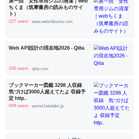
第一回 女性専用ジムの清潔｜web
ちくま（筑摩書房の読みものサイ
ト）
これを元に考えるとカルシウムを大量に使う脊椎動物と貝
227 users
www.webchikuma.com
類は苦労してるんだな…。腹足類だと殻を無くしてナメク
ジになったり努力してるし。
─ニュース :: 【研究発表】昆虫学の大問題＝「昆虫はなぜ海にいな
Web API設計の現在地2026 - Qiita
いのか」に関する新仮説
330 users
qiita.com
ブックマーカー図鑑 3298 人収録
ウチもEchoを実家に置いて４年。でたまに覗いてる。ぼ
気づけば3000人超えてたよ 収録予
ちぼちRingも置こうかと画策中。あと、Googleマップで
定 http..
位置情報を共有してる。電池残量や充電中かが分かるので
509 users
anond.hatelabo.jp
これ見て生きてるなって分かる。
─たまにLINEするくらいだった遠方の父67歳と僕。ITツール導入で
コミュニケーションが劇的に変化した｜tayorini by LIFULL介護