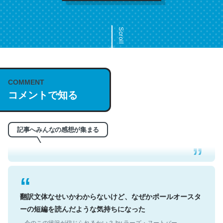
Scroll
COMMENT
これは名文。彼はとてもクレバーなんだろうなと凄く思
コメントで知る
う。英語少しでも読める人は原文もお勧め。自分はこの流
れ好き。Let’s Fucking Go. Then Covid hit. Shit.
─今のこの状況が信じられるかい？ by ラーズ・ヌートバー
記事へみんなの感想が集まる
翻訳文体なせいかわからないけど、なぜかポールオースタ
ーの短編を読んだような気持ちになった
─今のこの状況が信じられるかい？ by ラーズ・ヌートバー