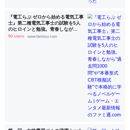
『電工らぶ ゼロから始める電気工事
昆虫ってカルシウム少ないのか。知らんかった。調べたら
士』第二種電気工事士の試験を5人
コオロギのカルシウム分はエビの600分の1程度。
のヒロインと勉強。青春しなが
ら“過去問1000問”や“本番形式CBT
90 users
www.famitsu.com
─ニュース :: 【研究発表】昆虫学の大問題＝「昆虫はなぜ海にいな
いのか」に関する新仮説
模擬試験”で本格的に学べるノベル
ゲーム | ゲーム・エンタメ最新情報
のファミ通.com
論文では「淡水はカルシウムも酸素も不足してて両方に不
利だから両方が拮抗してるのでは」とあって面白い。海に
いる鋏角類（カブトガニ・ウミグモ）はカルシウムを使わ
ずキチンを強化してる筈だが、酵素が違うのか？
─ニュース :: 【研究発表】昆虫学の大問題＝「昆虫はなぜ海にいな
いのか」に関する新仮説