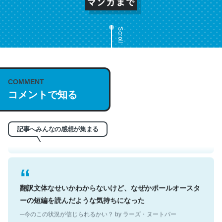
Scroll
これは名文。彼はとてもクレバーなんだろうなと凄く思
COMMENT
コメントで知る
う。英語少しでも読める人は原文もお勧め。自分はこの流
れ好き。Let’s Fucking Go. Then Covid hit. Shit.
─今のこの状況が信じられるかい？ by ラーズ・ヌートバー
記事へみんなの感想が集まる
翻訳文体なせいかわからないけど、なぜかポールオースタ
ーの短編を読んだような気持ちになった
─今のこの状況が信じられるかい？ by ラーズ・ヌートバー