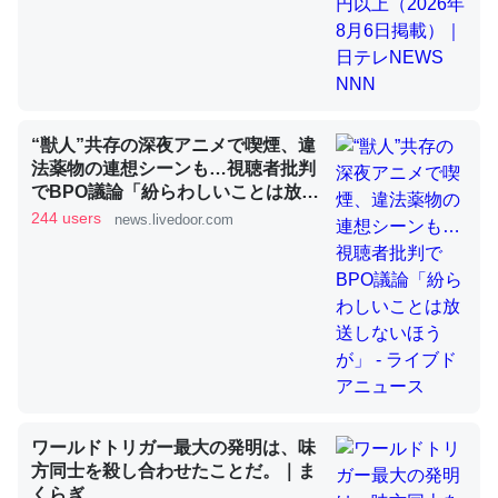
昆虫ってカルシウム少ないのか。知らんかった。調べたら
コオロギのカルシウム分はエビの600分の1程度。
─ニュース :: 【研究発表】昆虫学の大問題＝「昆虫はなぜ海にいな
いのか」に関する新仮説
“獣人”共存の深夜アニメで喫煙、違
法薬物の連想シーンも…視聴者批判
でBPO議論「紛らわしいことは放送
しないほうが」 - ライブドアニュー
244 users
news.livedoor.com
ス
論文では「淡水はカルシウムも酸素も不足してて両方に不
利だから両方が拮抗してるのでは」とあって面白い。海に
いる鋏角類（カブトガニ・ウミグモ）はカルシウムを使わ
ずキチンを強化してる筈だが、酵素が違うのか？
─ニュース :: 【研究発表】昆虫学の大問題＝「昆虫はなぜ海にいな
いのか」に関する新仮説
ワールドトリガー最大の発明は、味
方同士を殺し合わせたことだ。｜ま
くらぎ