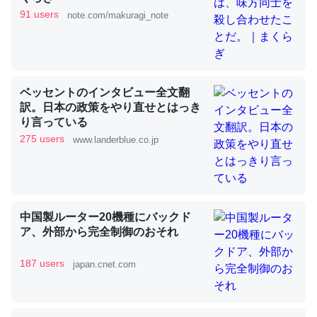
91 users
note.com/makuragi_note
これを元に考えるとカルシウムを大量に使う脊椎動物と貝
類は苦労してるんだな…。腹足類だと殻を無くしてナメク
ジになったり努力してるし。
─ニュース :: 【研究発表】昆虫学の大問題＝「昆虫はなぜ海にいな
ベッセントのインタビュー全文翻
いのか」に関する新仮説
訳。日本の政策をやり直せとはっき
り言っている
275 users
www.landerblue.co.jp
ウチもEchoを実家に置いて４年。でたまに覗いてる。ぼ
ちぼちRingも置こうかと画策中。あと、Googleマップで
中国製ルーター20機種にバックド
位置情報を共有してる。電池残量や充電中かが分かるので
ア、外部から完全制御のおそれ
これ見て生きてるなって分かる。
187 users
japan.cnet.com
─たまにLINEするくらいだった遠方の父67歳と僕。ITツール導入で
コミュニケーションが劇的に変化した｜tayorini by LIFULL介護