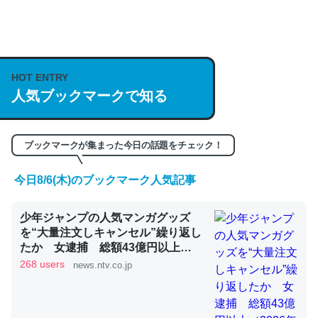
何気にChatGPTの仕組み、特に「トークン」について解
説してる記事が少ないので貴重な良記事。/続編来た
https://isobe324649.hatenablog.com/entry/2023/03/27
HOT ENTRY
/064121
人気ブックマークで知る
─GPTの仕組みと限界についての考察（１） - conceptualization
ブックマークが集まった今日の話題をチェック！
今日8/6(木)のブックマーク人気記事
これは良記事。32768トークンだと英語小説100ページ分
くらい。小説でいう「ずっと前の伏線」は回収されないけ
少年ジャンプの人気マンガグッズ
ど、短期記憶というには多い分量。進化すればするほど分
を“大量注文しキャンセル”繰り返し
かりやすく強くなりそう
たか 女逮捕 総額43億円以上
（2026年8月6日掲載）｜日テレ
268 users
news.ntv.co.jp
─GPTの仕組みと限界についての考察（１） - conceptualization
NEWS NNN