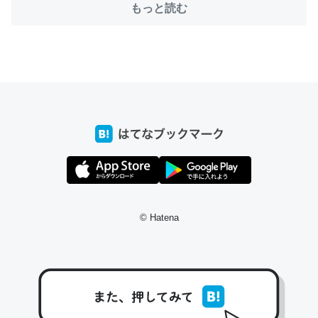
もっと読む
ちょうど同じ理由でEcho Show 8を設定中でした。Prime
とかSpotifyを支払う孝行もできる。一生で親と会える残
り時間を日数にすると1週間とかの人が多いそうだけど、
それを実質100倍以上に伸ばす効果があるはず……
─たまにLINEするくらいだった遠方の父67歳と僕。ITツール導入で
コミュニケーションが劇的に変化した｜tayorini by LIFULL介護
© Hatena
私も3年前ぐらいに祖母の家に設置した。ポケットWifiみ
たいなのでネット環境作ったけどAlexaしか使わないので
回線代ほとんどかからないですよ。参考：
https://toyoshi.hatenablog.com/entry/2019/05/15/1805
34
─たまにLINEするくらいだった遠方の父67歳と僕。ITツール導入で