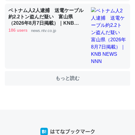
ベトナム人2人逮捕 送電ケーブル
これを元に考えるとカルシウムを大量に使う脊椎動物と貝
約2.2トン盗んだ疑い 富山県
類は苦労してるんだな…。腹足類だと殻を無くしてナメク
（2026年8月7日掲載）｜KNB
NEWS NNN
ジになったり努力してるし。
186 users
news.ntv.co.jp
─ニュース :: 【研究発表】昆虫学の大問題＝「昆虫はなぜ海にいな
いのか」に関する新仮説
もっと読む
ウチもEchoを実家に置いて４年。でたまに覗いてる。ぼ
ちぼちRingも置こうかと画策中。あと、Googleマップで
位置情報を共有してる。電池残量や充電中かが分かるので
これ見て生きてるなって分かる。
─たまにLINEするくらいだった遠方の父67歳と僕。ITツール導入で
コミュニケーションが劇的に変化した｜tayorini by LIFULL介護