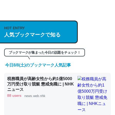
何気にChatGPTの仕組み、特に「トークン」について解
説してる記事が少ないので貴重な良記事。/続編来た
https://isobe324649.hatenablog.com/entry/2023/03/27
HOT ENTRY
/064121
人気ブックマークで知る
─GPTの仕組みと限界についての考察（１） - conceptualization
ブックマークが集まった今日の話題をチェック！
今日8/8(土)のブックマーク人気記事
これは良記事。32768トークンだと英語小説100ページ分
くらい。小説でいう「ずっと前の伏線」は回収されないけ
税務職員が高齢女性から約1億5000
ど、短期記憶というには多い分量。進化すればするほど分
万円受け取り競艇 懲戒免職に | NHK
かりやすく強くなりそう
ニュース
88 users
news.web.nhk
─GPTの仕組みと限界についての考察（１） - conceptualization