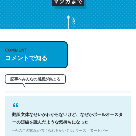
Scroll
これは名文。彼はとてもクレバーなんだろうなと凄く思
COMMENT
う。英語少しでも読める人は原文もお勧め。自分はこの流
コメントで知る
れ好き。Let’s Fucking Go. Then Covid hit. Shit.
─今のこの状況が信じられるかい？ by ラーズ・ヌートバー
記事へみんなの感想が集まる
翻訳文体なせいかわからないけど、なぜかポールオースタ
ーの短編を読んだような気持ちになった
─今のこの状況が信じられるかい？ by ラーズ・ヌートバー