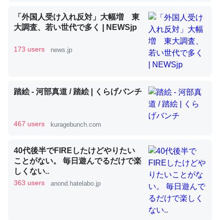
「外国人受け入れ反対」大幅増 東
昆虫ってカルシウム少ないのか。知らんかった。調べたら
大調査、若い世代で多く | NEWSjp
コオロギのカルシウム分はエビの600分の1程度。
173 users
news.jp
─ニュース :: 【研究発表】昆虫学の大問題＝「昆虫はなぜ海にいな
いのか」に関する新仮説
踏絵 - 河部真道 / 踏絵 | くらげバンチ
論文では「淡水はカルシウムも酸素も不足してて両方に不
467 users
kuragebunch.com
利だから両方が拮抗してるのでは」とあって面白い。海に
いる鋏角類（カブトガニ・ウミグモ）はカルシウムを使わ
40代後半でFIREしたけどやりたい
ずキチンを強化してる筈だが、酵素が違うのか？
ことがない。 毎日遊んでるだけで楽
しくない..
─ニュース :: 【研究発表】昆虫学の大問題＝「昆虫はなぜ海にいな
いのか」に関する新仮説
363 users
anond.hatelabo.jp