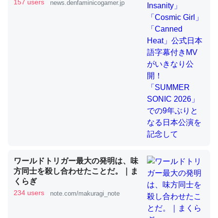
きMVがいきなり公開！「SUMMER
157 users
news.denfaminicogamer.jp
SONIC 2026」での9年ぶりとなる日
本公演を記念して
これを元に考えるとカルシウムを大量に使う脊椎動物と貝
類は苦労してるんだな…。腹足類だと殻を無くしてナメク
ジになったり努力してるし。
─ニュース :: 【研究発表】昆虫学の大問題＝「昆虫はなぜ海にいな
いのか」に関する新仮説
ウチもEchoを実家に置いて４年。でたまに覗いてる。ぼ
ちぼちRingも置こうかと画策中。あと、Googleマップで
ワールドトリガー最大の発明は、味
位置情報を共有してる。電池残量や充電中かが分かるので
方同士を殺し合わせたことだ。｜ま
これ見て生きてるなって分かる。
くらぎ
─たまにLINEするくらいだった遠方の父67歳と僕。ITツール導入で
234 users
note.com/makuragi_note
コミュニケーションが劇的に変化した｜tayorini by LIFULL介護