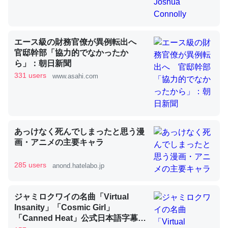
昆虫ってカルシウム少ないのか。知らんかった。調べたら
エース級の財務官僚が異例転出へ
コオロギのカルシウム分はエビの600分の1程度。
官邸幹部「協力的でなかったか
─ニュース :: 【研究発表】昆虫学の大問題＝「昆虫はなぜ海にいな
ら」：朝日新聞
いのか」に関する新仮説
331 users
www.asahi.com
あっけなく死んでしまったと思う漫
論文では「淡水はカルシウムも酸素も不足してて両方に不
画・アニメの主要キャラ
利だから両方が拮抗してるのでは」とあって面白い。海に
いる鋏角類（カブトガニ・ウミグモ）はカルシウムを使わ
285 users
anond.hatelabo.jp
ずキチンを強化してる筈だが、酵素が違うのか？
─ニュース :: 【研究発表】昆虫学の大問題＝「昆虫はなぜ海にいな
いのか」に関する新仮説
ジャミロクワイの名曲「Virtual
Insanity」「Cosmic Girl」
「Canned Heat」公式日本語字幕付