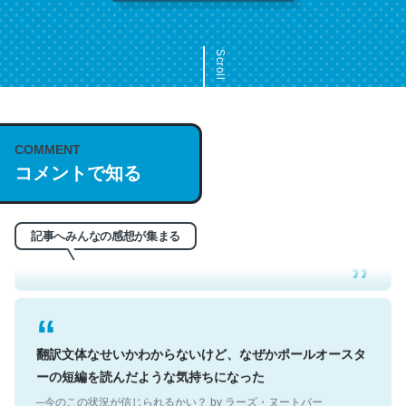
Scroll
COMMENT
これは名文。彼はとてもクレバーなんだろうなと凄く思
コメントで知る
う。英語少しでも読める人は原文もお勧め。自分はこの流
れ好き。Let’s Fucking Go. Then Covid hit. Shit.
─今のこの状況が信じられるかい？ by ラーズ・ヌートバー
記事へみんなの感想が集まる
翻訳文体なせいかわからないけど、なぜかポールオースタ
ーの短編を読んだような気持ちになった
─今のこの状況が信じられるかい？ by ラーズ・ヌートバー