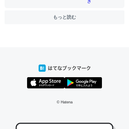
もっと読む
ちょうど同じ理由でEcho Show 8を設定中でした。Prime
とかSpotifyを支払う孝行もできる。一生で親と会える残
り時間を日数にすると1週間とかの人が多いそうだけど、
それを実質100倍以上に伸ばす効果があるはず……
─たまにLINEするくらいだった遠方の父67歳と僕。ITツール導入で
コミュニケーションが劇的に変化した｜tayorini by LIFULL介護
私も3年前ぐらいに祖母の家に設置した。ポケットWifiみ
たいなのでネット環境作ったけどAlexaしか使わないので
© Hatena
回線代ほとんどかからないですよ。参考：
https://toyoshi.hatenablog.com/entry/2019/05/15/1805
34