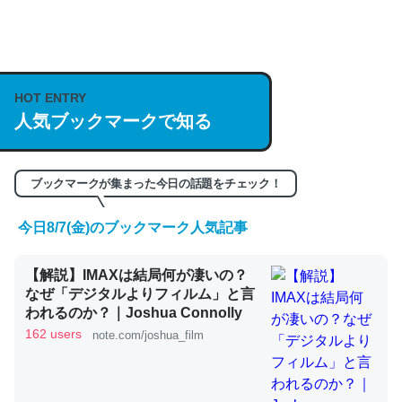
何気にChatGPTの仕組み、特に「トークン」について解
説してる記事が少ないので貴重な良記事。/続編来た
https://isobe324649.hatenablog.com/entry/2023/03/27
HOT ENTRY
/064121
人気ブックマークで知る
─GPTの仕組みと限界についての考察（１） - conceptualization
ブックマークが集まった今日の話題をチェック！
今日8/7(金)のブックマーク人気記事
これは良記事。32768トークンだと英語小説100ページ分
【解説】IMAXは結局何が凄いの？
くらい。小説でいう「ずっと前の伏線」は回収されないけ
なぜ「デジタルよりフィルム」と言
ど、短期記憶というには多い分量。進化すればするほど分
われるのか？｜Joshua Connolly
かりやすく強くなりそう
162 users
note.com/joshua_film
─GPTの仕組みと限界についての考察（１） - conceptualization