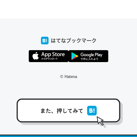
ちょうど同じ理由でEcho Show 8を設定中でした。Prime
とかSpotifyを支払う孝行もできる。一生で親と会える残
り時間を日数にすると1週間とかの人が多いそうだけど、
それを実質100倍以上に伸ばす効果があるはず……
─たまにLINEするくらいだった遠方の父67歳と僕。ITツール導入で
コミュニケーションが劇的に変化した｜tayorini by LIFULL介護
© Hatena
私も3年前ぐらいに祖母の家に設置した。ポケットWifiみ
たいなのでネット環境作ったけどAlexaしか使わないので
回線代ほとんどかからないですよ。参考：
https://toyoshi.hatenablog.com/entry/2019/05/15/1805
34