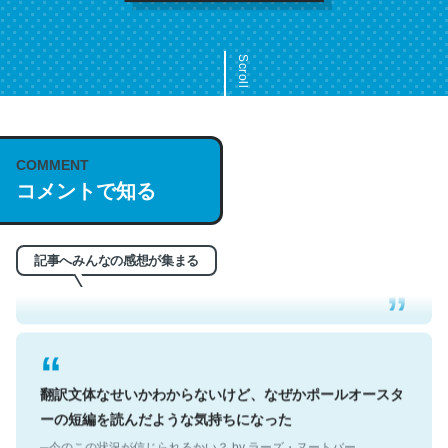
Scroll
COMMENT
これは名文。彼はとてもクレバーなんだろうなと凄く思
コメントで知る
う。英語少しでも読める人は原文もお勧め。自分はこの流
れ好き。Let’s Fucking Go. Then Covid hit. Shit.
─今のこの状況が信じられるかい？ by ラーズ・ヌートバー
記事へみんなの感想が集まる
翻訳文体なせいかわからないけど、なぜかポールオースタ
ーの短編を読んだような気持ちになった
─今のこの状況が信じられるかい？ by ラーズ・ヌートバー