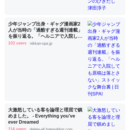
昆虫ってカルシウム少ないのか。知らんかった。調べたら
少年ジャンプ出身・ギャグ漫画家2
コオロギのカルシウム分はエビの600分の1程度。
人が当時の「過酷すぎる週刊連載」
を振り返る。「ヘルニアで入院して
─ニュース :: 【研究発表】昆虫学の大問題＝「昆虫はなぜ海にいな
いのか」に関する新仮説
も原稿は落とさない」ストイックな
102 users
nikkan-spa.jp
舞台裏 | 日刊SPA!
論文では「淡水はカルシウムも酸素も不足してて両方に不
利だから両方が拮抗してるのでは」とあって面白い。海に
いる鋏角類（カブトガニ・ウミグモ）はカルシウムを使わ
ずキチンを強化してる筈だが、酵素が違うのか？
─ニュース :: 【研究発表】昆虫学の大問題＝「昆虫はなぜ海にいな
大激怒している客を論理と理屈で鎮
いのか」に関する新仮説
めました。 - Everything you've
ever Dreamed
114 users
delete-all.hatenablog.com