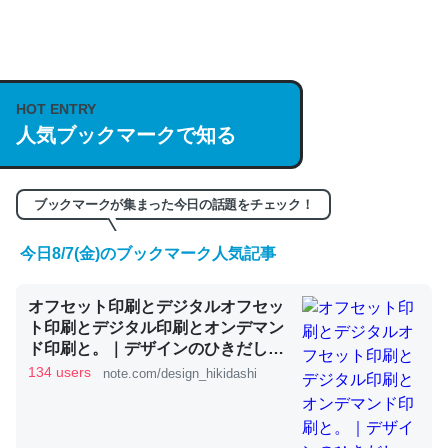
何気にChatGPTの仕組み、特に「トークン」について解
説してる記事が少ないので貴重な良記事。/続編来た
https://isobe324649.hatenablog.com/entry/2023/03/27
HOT ENTRY
/064121
人気ブックマークで知る
─GPTの仕組みと限界についての考察（１） - conceptualization
ブックマークが集まった今日の話題をチェック！
今日8/7(金)のブックマーク人気記事
これは良記事。32768トークンだと英語小説100ページ分
オフセット印刷とデジタルオフセッ
くらい。小説でいう「ずっと前の伏線」は回収されないけ
ト印刷とデジタル印刷とオンデマン
ど、短期記憶というには多い分量。進化すればするほど分
ド印刷と。｜デザインのひきだし
かりやすく強くなりそう
津田淳子
134 users
note.com/design_hikidashi
─GPTの仕組みと限界についての考察（１） - conceptualization