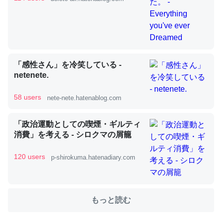
これを元に考えるとカルシウムを大量に使う脊椎動物と貝
類は苦労してるんだな…。腹足類だと殻を無くしてナメク
ジになったり努力してるし。
「感性さん」を冷笑している -
─ニュース :: 【研究発表】昆虫学の大問題＝「昆虫はなぜ海にいな
netenete.
いのか」に関する新仮説
58 users
nete-nete.hatenablog.com
「政治運動としての喫煙・ギルティ
消費」を考える - シロクマの屑籠
ウチもEchoを実家に置いて４年。でたまに覗いてる。ぼ
ちぼちRingも置こうかと画策中。あと、Googleマップで
120 users
p-shirokuma.hatenadiary.com
位置情報を共有してる。電池残量や充電中かが分かるので
これ見て生きてるなって分かる。
─たまにLINEするくらいだった遠方の父67歳と僕。ITツール導入で
もっと読む
コミュニケーションが劇的に変化した｜tayorini by LIFULL介護