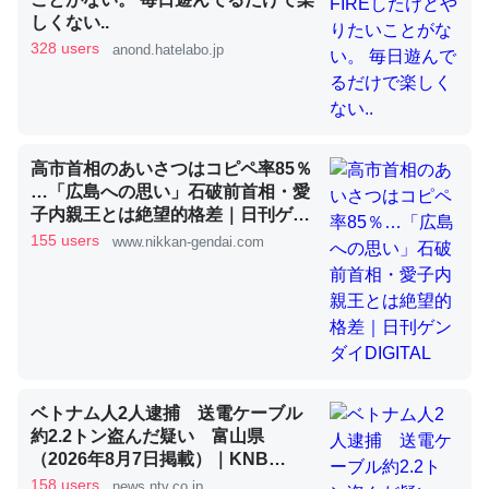
しくない..
328 users
anond.hatelabo.jp
昆虫ってカルシウム少ないのか。知らんかった。調べたら
コオロギのカルシウム分はエビの600分の1程度。
─ニュース :: 【研究発表】昆虫学の大問題＝「昆虫はなぜ海にいな
いのか」に関する新仮説
高市首相のあいさつはコピペ率85％
…「広島への思い」石破前首相・愛
子内親王とは絶望的格差｜日刊ゲン
ダイDIGITAL
155 users
www.nikkan-gendai.com
論文では「淡水はカルシウムも酸素も不足してて両方に不
利だから両方が拮抗してるのでは」とあって面白い。海に
いる鋏角類（カブトガニ・ウミグモ）はカルシウムを使わ
ずキチンを強化してる筈だが、酵素が違うのか？
─ニュース :: 【研究発表】昆虫学の大問題＝「昆虫はなぜ海にいな
ベトナム人2人逮捕 送電ケーブル
いのか」に関する新仮説
約2.2トン盗んだ疑い 富山県
（2026年8月7日掲載）｜KNB
NEWS NNN
158 users
news.ntv.co.jp