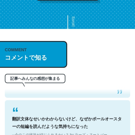
Scroll
COMMENT
これは名文。彼はとてもクレバーなんだろうなと凄く思
コメントで知る
う。英語少しでも読める人は原文もお勧め。自分はこの流
れ好き。Let’s Fucking Go. Then Covid hit. Shit.
─今のこの状況が信じられるかい？ by ラーズ・ヌートバー
記事へみんなの感想が集まる
翻訳文体なせいかわからないけど、なぜかポールオースタ
ーの短編を読んだような気持ちになった
─今のこの状況が信じられるかい？ by ラーズ・ヌートバー