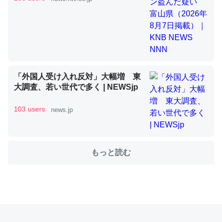
これを元に考えるとカルシウムを大量に使う脊椎動物と貝
類は苦労してるんだな…。腹足類だと殻を無くしてナメク
ジになったり努力してるし。
─ニュース :: 【研究発表】昆虫学の大問題＝「昆虫はなぜ海にいな
「外国人受け入れ反対」大幅増 東
いのか」に関する新仮説
大調査、若い世代で多く | NEWSjp
103 users
news.jp
ウチもEchoを実家に置いて４年。でたまに覗いてる。ぼ
もっと読む
ちぼちRingも置こうかと画策中。あと、Googleマップで
位置情報を共有してる。電池残量や充電中かが分かるので
これ見て生きてるなって分かる。
─たまにLINEするくらいだった遠方の父67歳と僕。ITツール導入で
コミュニケーションが劇的に変化した｜tayorini by LIFULL介護