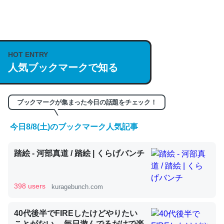
何気にChatGPTの仕組み、特に「トークン」について解
説してる記事が少ないので貴重な良記事。/続編来た
https://isobe324649.hatenablog.com/entry/2023/03/27
HOT ENTRY
/064121
人気ブックマークで知る
─GPTの仕組みと限界についての考察（１） - conceptualization
ブックマークが集まった今日の話題をチェック！
今日8/8(土)のブックマーク人気記事
これは良記事。32768トークンだと英語小説100ページ分
踏絵 - 河部真道 / 踏絵 | くらげバンチ
くらい。小説でいう「ずっと前の伏線」は回収されないけ
ど、短期記憶というには多い分量。進化すればするほど分
かりやすく強くなりそう
398 users
kuragebunch.com
─GPTの仕組みと限界についての考察（１） - conceptualization
40代後半でFIREしたけどやりたい
ことがない。 毎日遊んでるだけで楽