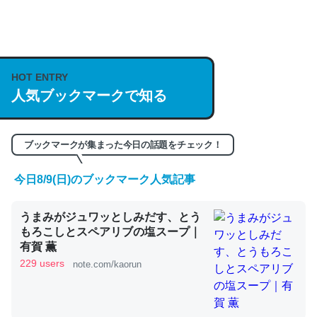
何気にChatGPTの仕組み、特に「トークン」について解
説してる記事が少ないので貴重な良記事。/続編来た
https://isobe324649.hatenablog.com/entry/2023/03/27
HOT ENTRY
/064121
人気ブックマークで知る
─GPTの仕組みと限界についての考察（１） - conceptualization
ブックマークが集まった今日の話題をチェック！
今日8/9(日)のブックマーク人気記事
これは良記事。32768トークンだと英語小説100ページ分
うまみがジュワッとしみだす、とう
くらい。小説でいう「ずっと前の伏線」は回収されないけ
もろこしとスペアリブの塩スープ｜
ど、短期記憶というには多い分量。進化すればするほど分
有賀 薫
かりやすく強くなりそう
229 users
note.com/kaorun
─GPTの仕組みと限界についての考察（１） - conceptualization