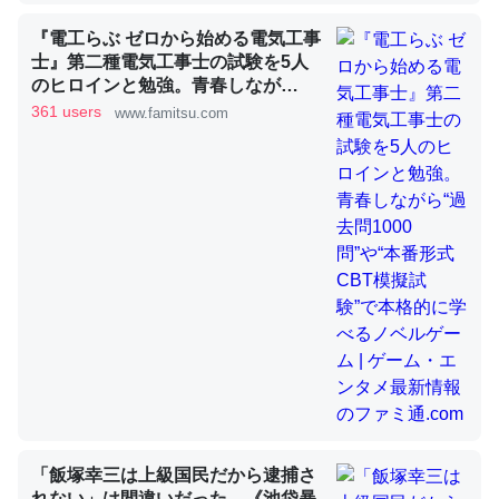
『電工らぶ ゼロから始める電気工事
士』第二種電気工事士の試験を5人
これを元に考えるとカルシウムを大量に使う脊椎動物と貝
のヒロインと勉強。青春しなが
類は苦労してるんだな…。腹足類だと殻を無くしてナメク
ら“過去問1000問”や“本番形式CBT
361 users
www.famitsu.com
ジになったり努力してるし。
模擬試験”で本格的に学べるノベル
ゲーム | ゲーム・エンタメ最新情報
─ニュース :: 【研究発表】昆虫学の大問題＝「昆虫はなぜ海にいな
いのか」に関する新仮説
のファミ通.com
ウチもEchoを実家に置いて４年。でたまに覗いてる。ぼ
ちぼちRingも置こうかと画策中。あと、Googleマップで
位置情報を共有してる。電池残量や充電中かが分かるので
これ見て生きてるなって分かる。
─たまにLINEするくらいだった遠方の父67歳と僕。ITツール導入で
コミュニケーションが劇的に変化した｜tayorini by LIFULL介護
「飯塚幸三は上級国民だから逮捕さ
れない」は間違いだった…《池袋暴