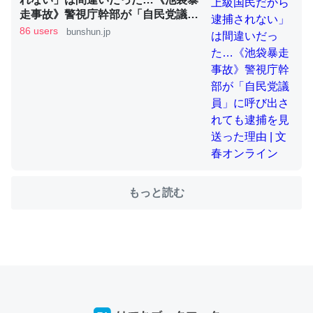
走事故》警視庁幹部が「自民党議
員」に呼び出されても逮捕を見送っ
86 users
bunshun.jp
た理由 | 文春オンライン
ちょうど同じ理由でEcho Show 8を設定中でした。Prime
とかSpotifyを支払う孝行もできる。一生で親と会える残
り時間を日数にすると1週間とかの人が多いそうだけど、
それを実質100倍以上に伸ばす効果があるはず……
─たまにLINEするくらいだった遠方の父67歳と僕。ITツール導入で
コミュニケーションが劇的に変化した｜tayorini by LIFULL介護
もっと読む
私も3年前ぐらいに祖母の家に設置した。ポケットWifiみ
たいなのでネット環境作ったけどAlexaしか使わないので
回線代ほとんどかからないですよ。参考：
https://toyoshi.hatenablog.com/entry/2019/05/15/1805
34