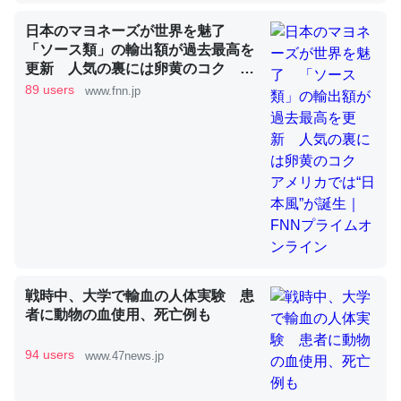
日本のマヨネーズが世界を魅了
「ソース類」の輸出額が過去最高を
昆虫ってカルシウム少ないのか。知らんかった。調べたら
更新 人気の裏には卵黄のコク ア
コオロギのカルシウム分はエビの600分の1程度。
メリカでは“日本風”が誕生｜FNNプ
89 users
www.fnn.jp
ライムオンライン
─ニュース :: 【研究発表】昆虫学の大問題＝「昆虫はなぜ海にいな
いのか」に関する新仮説
論文では「淡水はカルシウムも酸素も不足してて両方に不
利だから両方が拮抗してるのでは」とあって面白い。海に
いる鋏角類（カブトガニ・ウミグモ）はカルシウムを使わ
戦時中、大学で輸血の人体実験 患
ずキチンを強化してる筈だが、酵素が違うのか？
者に動物の血使用、死亡例も
─ニュース :: 【研究発表】昆虫学の大問題＝「昆虫はなぜ海にいな
いのか」に関する新仮説
94 users
www.47news.jp