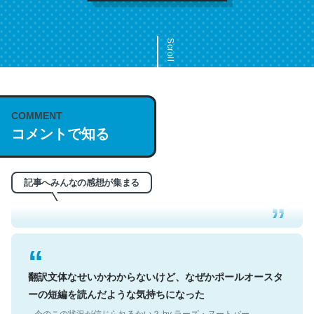
Scroll
COMMENT
これは名文。彼はとてもクレバーなんだろうなと凄く思
コメントで知る
う。英語少しでも読める人は原文もお勧め。自分はこの流
れ好き。Let’s Fucking Go. Then Covid hit. Shit.
─今のこの状況が信じられるかい？ by ラーズ・ヌートバー
記事へみんなの感想が集まる
翻訳文体なせいかわからないけど、なぜかポールオースタ
ーの短編を読んだような気持ちになった
─今のこの状況が信じられるかい？ by ラーズ・ヌートバー