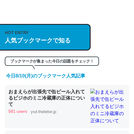
何気にChatGPTの仕組み、特に「トークン」について解
説してる記事が少ないので貴重な良記事。/続編来た
https://isobe324649.hatenablog.com/entry/2023/03/27
HOT ENTRY
人気ブックマークで知る
/064121
─GPTの仕組みと限界についての考察（１） - conceptualization
ブックマークが集まった今日の話題をチェック！
今日8/10(月)のブックマーク人気記事
これは良記事。32768トークンだと英語小説100ページ分
おまえらが出張先で缶ビール入れて
くらい。小説でいう「ずっと前の伏線」は回収されないけ
るビジホのミニ冷蔵庫の正体につい
ど、短期記憶というには多い分量。進化すればするほど分
て
かりやすく強くなりそう
581 users
ysd.theletter.jp
─GPTの仕組みと限界についての考察（１） - conceptualization