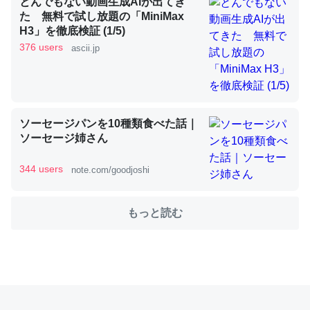
とんでもない動画生成AIが出てき
た 無料で試し放題の「MiniMax
H3」を徹底検証 (1/5)
これを元に考えるとカルシウムを大量に使う脊椎動物と貝
376 users
ascii.jp
類は苦労してるんだな…。腹足類だと殻を無くしてナメク
ジになったり努力してるし。
─ニュース :: 【研究発表】昆虫学の大問題＝「昆虫はなぜ海にいな
いのか」に関する新仮説
ソーセージパンを10種類食べた話｜
ソーセージ姉さん
344 users
note.com/goodjoshi
ウチもEchoを実家に置いて４年。でたまに覗いてる。ぼ
もっと読む
ちぼちRingも置こうかと画策中。あと、Googleマップで
位置情報を共有してる。電池残量や充電中かが分かるので
これ見て生きてるなって分かる。
─たまにLINEするくらいだった遠方の父67歳と僕。ITツール導入で
コミュニケーションが劇的に変化した｜tayorini by LIFULL介護