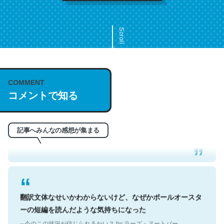
Scroll
COMMENT
これは名文。彼はとてもクレバーなんだろうなと凄く思
コメントで知る
う。英語少しでも読める人は原文もお勧め。自分はこの流
れ好き。Let’s Fucking Go. Then Covid hit. Shit.
─今のこの状況が信じられるかい？ by ラーズ・ヌートバー
記事へみんなの感想が集まる
翻訳文体なせいかわからないけど、なぜかポールオースタ
ーの短編を読んだような気持ちになった
─今のこの状況が信じられるかい？ by ラーズ・ヌートバー