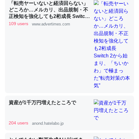
「転売ヤーいないと経済回らない」
どころか…メルカリ、出品規制・不
正検知を強化しても2桁成長 Switch
昆虫ってカルシウム少ないのか。知らんかった。調べたら
2から始まり、「ちいかわ」で極ま
109 users
www.advertimes.com
った“転売対策の本気”
コオロギのカルシウム分はエビの600分の1程度。
─ニュース :: 【研究発表】昆虫学の大問題＝「昆虫はなぜ海にいな
いのか」に関する新仮説
論文では「淡水はカルシウムも酸素も不足してて両方に不
利だから両方が拮抗してるのでは」とあって面白い。海に
いる鋏角類（カブトガニ・ウミグモ）はカルシウムを使わ
資産が1千万円増えたところで
ずキチンを強化してる筈だが、酵素が違うのか？
─ニュース :: 【研究発表】昆虫学の大問題＝「昆虫はなぜ海にいな
いのか」に関する新仮説
204 users
anond.hatelabo.jp