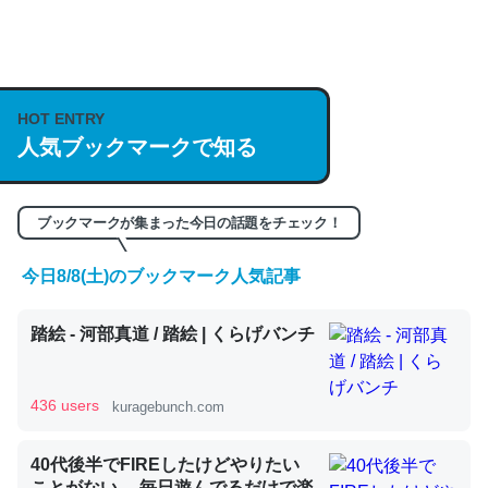
何気にChatGPTの仕組み、特に「トークン」について解
説してる記事が少ないので貴重な良記事。/続編来た
https://isobe324649.hatenablog.com/entry/2023/03/27
HOT ENTRY
人気ブックマークで知る
/064121
─GPTの仕組みと限界についての考察（１） - conceptualization
ブックマークが集まった今日の話題をチェック！
今日8/8(土)のブックマーク人気記事
これは良記事。32768トークンだと英語小説100ページ分
踏絵 - 河部真道 / 踏絵 | くらげバンチ
くらい。小説でいう「ずっと前の伏線」は回収されないけ
ど、短期記憶というには多い分量。進化すればするほど分
かりやすく強くなりそう
436 users
kuragebunch.com
─GPTの仕組みと限界についての考察（１） - conceptualization
40代後半でFIREしたけどやりたい
ことがない。 毎日遊んでるだけで楽