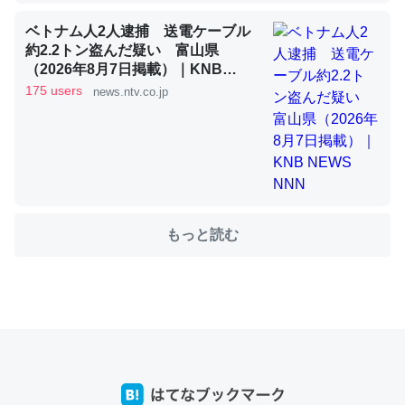
ベトナム人2人逮捕 送電ケーブル
約2.2トン盗んだ疑い 富山県
これを元に考えるとカルシウムを大量に使う脊椎動物と貝
（2026年8月7日掲載）｜KNB
類は苦労してるんだな…。腹足類だと殻を無くしてナメク
NEWS NNN
175 users
news.ntv.co.jp
ジになったり努力してるし。
─ニュース :: 【研究発表】昆虫学の大問題＝「昆虫はなぜ海にいな
いのか」に関する新仮説
もっと読む
ウチもEchoを実家に置いて４年。でたまに覗いてる。ぼ
ちぼちRingも置こうかと画策中。あと、Googleマップで
位置情報を共有してる。電池残量や充電中かが分かるので
これ見て生きてるなって分かる。
─たまにLINEするくらいだった遠方の父67歳と僕。ITツール導入で
コミュニケーションが劇的に変化した｜tayorini by LIFULL介護