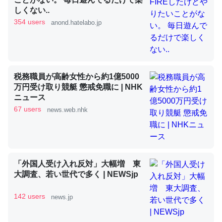
しくない..
354 users
anond.hatelabo.jp
昆虫ってカルシウム少ないのか。知らんかった。調べたら
コオロギのカルシウム分はエビの600分の1程度。
─ニュース :: 【研究発表】昆虫学の大問題＝「昆虫はなぜ海にいな
いのか」に関する新仮説
税務職員が高齢女性から約1億5000
万円受け取り競艇 懲戒免職に | NHK
ニュース
67 users
news.web.nhk
論文では「淡水はカルシウムも酸素も不足してて両方に不
利だから両方が拮抗してるのでは」とあって面白い。海に
いる鋏角類（カブトガニ・ウミグモ）はカルシウムを使わ
「外国人受け入れ反対」大幅増 東
ずキチンを強化してる筈だが、酵素が違うのか？
大調査、若い世代で多く | NEWSjp
─ニュース :: 【研究発表】昆虫学の大問題＝「昆虫はなぜ海にいな
いのか」に関する新仮説
142 users
news.jp