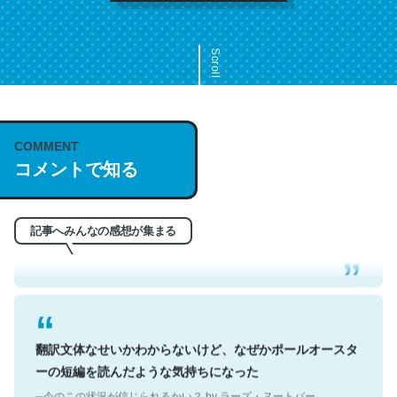
Scroll
COMMENT
これは名文。彼はとてもクレバーなんだろうなと凄く思
コメントで知る
う。英語少しでも読める人は原文もお勧め。自分はこの流
れ好き。Let’s Fucking Go. Then Covid hit. Shit.
─今のこの状況が信じられるかい？ by ラーズ・ヌートバー
記事へみんなの感想が集まる
翻訳文体なせいかわからないけど、なぜかポールオースタ
ーの短編を読んだような気持ちになった
─今のこの状況が信じられるかい？ by ラーズ・ヌートバー