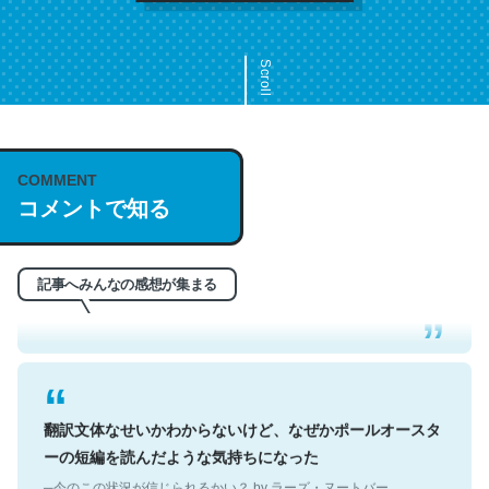
Scroll
COMMENT
これは名文。彼はとてもクレバーなんだろうなと凄く思
コメントで知る
う。英語少しでも読める人は原文もお勧め。自分はこの流
れ好き。Let’s Fucking Go. Then Covid hit. Shit.
─今のこの状況が信じられるかい？ by ラーズ・ヌートバー
記事へみんなの感想が集まる
翻訳文体なせいかわからないけど、なぜかポールオースタ
ーの短編を読んだような気持ちになった
─今のこの状況が信じられるかい？ by ラーズ・ヌートバー