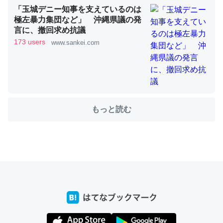
「玉城デニー知事を支えているのは
極左暴力集団など」 沖縄県議の発
言に、撤回求め抗議
これを元に考えるとカルシウムを大量に使う脊椎動物と貝
173 users
www.sankei.com
類は苦労してるんだな…。腹足類だと殻を無くしてナメク
ジになったり努力してるし。
─ニュース :: 【研究発表】昆虫学の大問題＝「昆虫はなぜ海にいな
いのか」に関する新仮説
もっと読む
ウチもEchoを実家に置いて４年。でたまに覗いてる。ぼ
ちぼちRingも置こうかと画策中。あと、Googleマップで
位置情報を共有してる。電池残量や充電中かが分かるので
これ見て生きてるなって分かる。
─たまにLINEするくらいだった遠方の父67歳と僕。ITツール導入で
コミュニケーションが劇的に変化した｜tayorini by LIFULL介護