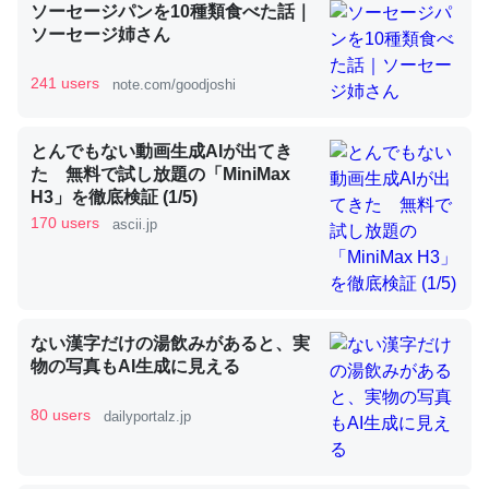
ソーセージパンを10種類食べた話｜
ソーセージ姉さん
昆虫ってカルシウム少ないのか。知らんかった。調べたら
241 users
note.com/goodjoshi
コオロギのカルシウム分はエビの600分の1程度。
─ニュース :: 【研究発表】昆虫学の大問題＝「昆虫はなぜ海にいな
とんでもない動画生成AIが出てき
いのか」に関する新仮説
た 無料で試し放題の「MiniMax
H3」を徹底検証 (1/5)
170 users
ascii.jp
論文では「淡水はカルシウムも酸素も不足してて両方に不
利だから両方が拮抗してるのでは」とあって面白い。海に
ない漢字だけの湯飲みがあると、実
いる鋏角類（カブトガニ・ウミグモ）はカルシウムを使わ
物の写真もAI生成に見える
ずキチンを強化してる筈だが、酵素が違うのか？
─ニュース :: 【研究発表】昆虫学の大問題＝「昆虫はなぜ海にいな
80 users
dailyportalz.jp
いのか」に関する新仮説