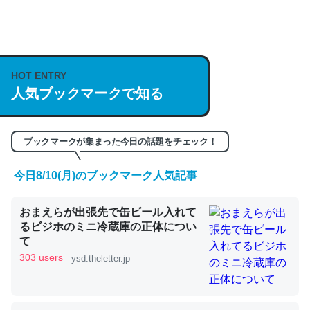
何気にChatGPTの仕組み、特に「トークン」について解
説してる記事が少ないので貴重な良記事。/続編来た
https://isobe324649.hatenablog.com/entry/2023/03/27
HOT ENTRY
/064121
人気ブックマークで知る
─GPTの仕組みと限界についての考察（１） - conceptualization
ブックマークが集まった今日の話題をチェック！
今日8/10(月)のブックマーク人気記事
これは良記事。32768トークンだと英語小説100ページ分
おまえらが出張先で缶ビール入れて
くらい。小説でいう「ずっと前の伏線」は回収されないけ
るビジホのミニ冷蔵庫の正体につい
ど、短期記憶というには多い分量。進化すればするほど分
て
かりやすく強くなりそう
303 users
ysd.theletter.jp
─GPTの仕組みと限界についての考察（１） - conceptualization