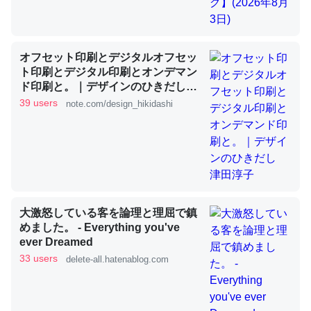
これを元に考えるとカルシウムを大量に使う脊椎動物と貝
オフセット印刷とデジタルオフセッ
類は苦労してるんだな…。腹足類だと殻を無くしてナメク
ト印刷とデジタル印刷とオンデマン
ジになったり努力してるし。
ド印刷と。｜デザインのひきだし
津田淳子
─ニュース :: 【研究発表】昆虫学の大問題＝「昆虫はなぜ海にいな
39 users
note.com/design_hikidashi
いのか」に関する新仮説
ウチもEchoを実家に置いて４年。でたまに覗いてる。ぼ
大激怒している客を論理と理屈で鎮
ちぼちRingも置こうかと画策中。あと、Googleマップで
めました。 - Everything you've
位置情報を共有してる。電池残量や充電中かが分かるので
ever Dreamed
これ見て生きてるなって分かる。
33 users
delete-all.hatenablog.com
─たまにLINEするくらいだった遠方の父67歳と僕。ITツール導入で
コミュニケーションが劇的に変化した｜tayorini by LIFULL介護