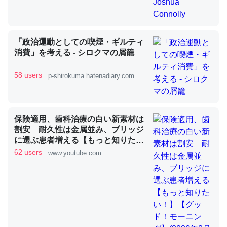
昆虫ってカルシウム少ないのか。知らんかった。調べたら
「政治運動としての喫煙・ギルティ
コオロギのカルシウム分はエビの600分の1程度。
消費」を考える - シロクマの屑籠
─ニュース :: 【研究発表】昆虫学の大問題＝「昆虫はなぜ海にいな
いのか」に関する新仮説
58 users
p-shirokuma.hatenadiary.com
保険適用、歯科治療の白い新素材は
割安 耐久性は金属並み、ブリッジ
論文では「淡水はカルシウムも酸素も不足してて両方に不
に選ぶ患者増える【もっと知りた
利だから両方が拮抗してるのでは」とあって面白い。海に
い！】【グッド！モーニング】
62 users
www.youtube.com
(2026年8月3日)
いる鋏角類（カブトガニ・ウミグモ）はカルシウムを使わ
ずキチンを強化してる筈だが、酵素が違うのか？
─ニュース :: 【研究発表】昆虫学の大問題＝「昆虫はなぜ海にいな
いのか」に関する新仮説