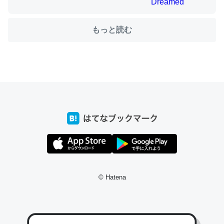
もっと読む
ちょうど同じ理由でEcho Show 8を設定中でした。Prime
とかSpotifyを支払う孝行もできる。一生で親と会える残
り時間を日数にすると1週間とかの人が多いそうだけど、
それを実質100倍以上に伸ばす効果があるはず……
─たまにLINEするくらいだった遠方の父67歳と僕。ITツール導入で
コミュニケーションが劇的に変化した｜tayorini by LIFULL介護
私も3年前ぐらいに祖母の家に設置した。ポケットWifiみ
© Hatena
たいなのでネット環境作ったけどAlexaしか使わないので
回線代ほとんどかからないですよ。参考：
https://toyoshi.hatenablog.com/entry/2019/05/15/1805
34