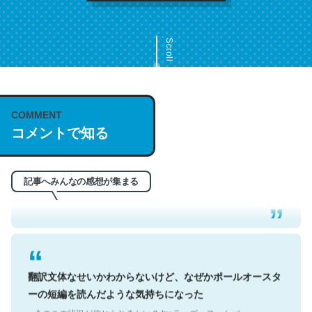
Scroll
COMMENT
これは名文。彼はとてもクレバーなんだろうなと凄く思
コメントで知る
う。英語少しでも読める人は原文もお勧め。自分はこの流
れ好き。Let’s Fucking Go. Then Covid hit. Shit.
─今のこの状況が信じられるかい？ by ラーズ・ヌートバー
記事へみんなの感想が集まる
翻訳文体なせいかわからないけど、なぜかポールオースタ
ーの短編を読んだような気持ちになった
─今のこの状況が信じられるかい？ by ラーズ・ヌートバー