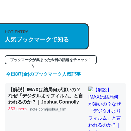
何気にChatGPTの仕組み、特に「トークン」について解
説してる記事が少ないので貴重な良記事。/続編来た
HOT ENTRY
https://isobe324649.hatenablog.com/entry/2023/03/27
人気ブックマークで知る
/064121
─GPTの仕組みと限界についての考察（１） - conceptualization
ブックマークが集まった今日の話題をチェック！
今日8/7(金)のブックマーク人気記事
これは良記事。32768トークンだと英語小説100ページ分
【解説】IMAXは結局何が凄いの？
くらい。小説でいう「ずっと前の伏線」は回収されないけ
なぜ「デジタルよりフィルム」と言
ど、短期記憶というには多い分量。進化すればするほど分
われるのか？｜Joshua Connolly
かりやすく強くなりそう
353 users
note.com/joshua_film
─GPTの仕組みと限界についての考察（１） - conceptualization