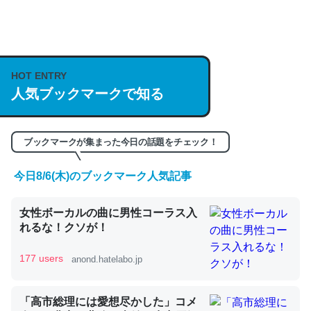
何気にChatGPTの仕組み、特に「トークン」について解
説してる記事が少ないので貴重な良記事。/続編来た
https://isobe324649.hatenablog.com/entry/2023/03/27
HOT ENTRY
/064121
人気ブックマークで知る
─GPTの仕組みと限界についての考察（１） - conceptualization
ブックマークが集まった今日の話題をチェック！
今日8/6(木)のブックマーク人気記事
これは良記事。32768トークンだと英語小説100ページ分
女性ボーカルの曲に男性コーラス入
くらい。小説でいう「ずっと前の伏線」は回収されないけ
れるな！クソが！
ど、短期記憶というには多い分量。進化すればするほど分
かりやすく強くなりそう
177 users
anond.hatelabo.jp
─GPTの仕組みと限界についての考察（１） - conceptualization
「高市総理には愛想尽かした」コメ