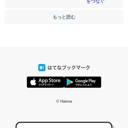
もっと読む
ちょうど同じ理由でEcho Show 8を設定中でした。Prime
とかSpotifyを支払う孝行もできる。一生で親と会える残
り時間を日数にすると1週間とかの人が多いそうだけど、
それを実質100倍以上に伸ばす効果があるはず……
─たまにLINEするくらいだった遠方の父67歳と僕。ITツール導入で
コミュニケーションが劇的に変化した｜tayorini by LIFULL介護
私も3年前ぐらいに祖母の家に設置した。ポケットWifiみ
© Hatena
たいなのでネット環境作ったけどAlexaしか使わないので
回線代ほとんどかからないですよ。参考：
https://toyoshi.hatenablog.com/entry/2019/05/15/1805
34