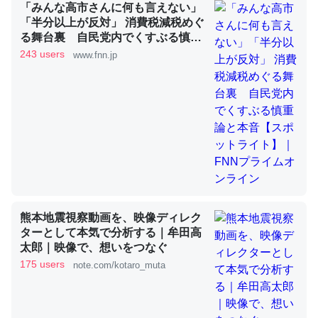
「みんな高市さんに何も言えない」
「半分以上が反対」 消費税減税めぐ
る舞台裏 自民党内でくすぶる慎重
これを元に考えるとカルシウムを大量に使う脊椎動物と貝
論と本音【スポットライト】｜FNN
243 users
www.fnn.jp
類は苦労してるんだな…。腹足類だと殻を無くしてナメク
プライムオンライン
ジになったり努力してるし。
─ニュース :: 【研究発表】昆虫学の大問題＝「昆虫はなぜ海にいな
いのか」に関する新仮説
ウチもEchoを実家に置いて４年。でたまに覗いてる。ぼ
熊本地震視察動画を、映像ディレク
ちぼちRingも置こうかと画策中。あと、Googleマップで
ターとして本気で分析する｜牟田高
位置情報を共有してる。電池残量や充電中かが分かるので
太郎｜映像で、想いをつなぐ
これ見て生きてるなって分かる。
175 users
note.com/kotaro_muta
─たまにLINEするくらいだった遠方の父67歳と僕。ITツール導入で
コミュニケーションが劇的に変化した｜tayorini by LIFULL介護