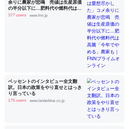
余りに農家が悲鳴 売値は生産原価
の半分以下に…肥料代や燃料代は高
騰「今年でやめる」農家も｜FNNプ
377 users
www.fnn.jp
ライムオンライン
昆虫ってカルシウム少ないのか。知らんかった。調べたら
コオロギのカルシウム分はエビの600分の1程度。
─ニュース :: 【研究発表】昆虫学の大問題＝「昆虫はなぜ海にいな
いのか」に関する新仮説
論文では「淡水はカルシウムも酸素も不足してて両方に不
ベッセントのインタビュー全文翻
利だから両方が拮抗してるのでは」とあって面白い。海に
訳。日本の政策をやり直せとはっき
いる鋏角類（カブトガニ・ウミグモ）はカルシウムを使わ
り言っている
ずキチンを強化してる筈だが、酵素が違うのか？
175 users
www.landerblue.co.jp
─ニュース :: 【研究発表】昆虫学の大問題＝「昆虫はなぜ海にいな
いのか」に関する新仮説