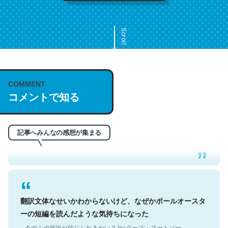
Scroll
COMMENT
これは名文。彼はとてもクレバーなんだろうなと凄く思
コメントで知る
う。英語少しでも読める人は原文もお勧め。自分はこの流
れ好き。Let’s Fucking Go. Then Covid hit. Shit.
─今のこの状況が信じられるかい？ by ラーズ・ヌートバー
記事へみんなの感想が集まる
翻訳文体なせいかわからないけど、なぜかポールオースタ
ーの短編を読んだような気持ちになった
─今のこの状況が信じられるかい？ by ラーズ・ヌートバー