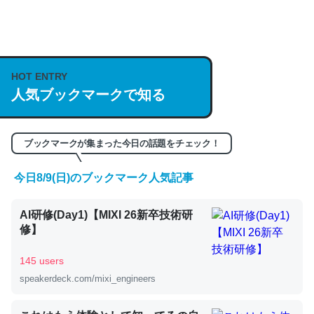
何気にChatGPTの仕組み、特に「トークン」について解
説してる記事が少ないので貴重な良記事。/続編来た
https://isobe324649.hatenablog.com/entry/2023/03/27
HOT ENTRY
/064121
人気ブックマークで知る
─GPTの仕組みと限界についての考察（１） - conceptualization
ブックマークが集まった今日の話題をチェック！
今日8/9(日)のブックマーク人気記事
これは良記事。32768トークンだと英語小説100ページ分
くらい。小説でいう「ずっと前の伏線」は回収されないけ
AI研修(Day1)【MIXI 26新卒技術研
ど、短期記憶というには多い分量。進化すればするほど分
修】
かりやすく強くなりそう
145 users
─GPTの仕組みと限界についての考察（１） - conceptualization
speakerdeck.com/mixi_engineers