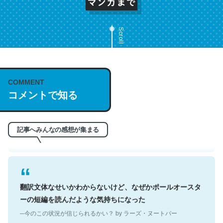
Scroll
これは名文。彼はとてもクレバーなんだろうなと凄く思
COMMENT
う。英語少しでも読める人は原文もお勧め。自分はこの流
コメントで知る
れ好き。Let’s Fucking Go. Then Covid hit. Shit.
─今のこの状況が信じられるかい？ by ラーズ・ヌートバー
記事へみんなの感想が集まる
翻訳文体なせいかわからないけど、なぜかポールオースタ
ーの短編を読んだような気持ちになった
─今のこの状況が信じられるかい？ by ラーズ・ヌートバー