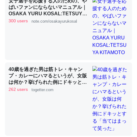
女子選手を応援する人のための、や
ばいファンにならないマニュアル｜
OSAKA YURU KOSAL:TETSUYA
これを元に考えるとカルシウムを大量に使う脊椎動物と貝
KITAMOTO
300 users
note.com/osakayurukosal
類は苦労してるんだな…。腹足類だと殻を無くしてナメク
ジになったり努力してるし。
─ニュース :: 【研究発表】昆虫学の大問題＝「昆虫はなぜ海にいな
いのか」に関する新仮説
40歳を過ぎた男は筋トレ・キャン
プ・カレーにハマるというが、女版
ウチもEchoを実家に置いて４年。でたまに覗いてる。ぼ
は何か？挙げられた例にドキッとす
る「当てはまって笑った」
262 users
ちぼちRingも置こうかと画策中。あと、Googleマップで
togetter.com
位置情報を共有してる。電池残量や充電中かが分かるので
これ見て生きてるなって分かる。
─たまにLINEするくらいだった遠方の父67歳と僕。ITツール導入で
コミュニケーションが劇的に変化した｜tayorini by LIFULL介護