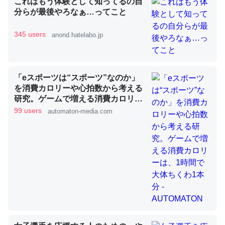
これはもう体験として知ってるの自
分らが最後やろなぁ…ってこと
昆虫ってカルシウム少ないのか。知らんかった。調べたら
345 users
anond.hatelabo.jp
コオロギのカルシウム分はエビの600分の1程度。
─ニュース :: 【研究発表】昆虫学の大問題＝「昆虫はなぜ海にいな
いのか」に関する新仮説
「eスポーツは“スポーツ”なのか」
を消費カロリーや心拍数から考える
研究。ゲームで増える消費カロリー
は、1時間で大体ちくわ1本分 -
99 users
automaton-media.com
AUTOMATON
論文では「淡水はカルシウムも酸素も不足してて両方に不
利だから両方が拮抗してるのでは」とあって面白い。海に
いる鋏角類（カブトガニ・ウミグモ）はカルシウムを使わ
ずキチンを強化してる筈だが、酵素が違うのか？
─ニュース :: 【研究発表】昆虫学の大問題＝「昆虫はなぜ海にいな
いのか」に関する新仮説