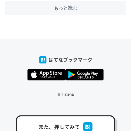
もっと読む
ちょうど同じ理由でEcho Show 8を設定中でした。Prime
とかSpotifyを支払う孝行もできる。一生で親と会える残
り時間を日数にすると1週間とかの人が多いそうだけど、
それを実質100倍以上に伸ばす効果があるはず……
─たまにLINEするくらいだった遠方の父67歳と僕。ITツール導入で
コミュニケーションが劇的に変化した｜tayorini by LIFULL介護
私も3年前ぐらいに祖母の家に設置した。ポケットWifiみ
© Hatena
たいなのでネット環境作ったけどAlexaしか使わないので
回線代ほとんどかからないですよ。参考：
https://toyoshi.hatenablog.com/entry/2019/05/15/1805
34
─たまにLINEするくらいだった遠方の父67歳と僕。ITツール導入で