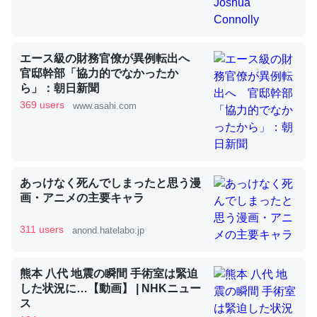
昆虫ってカルシウム少ないのか。知らんかった。調べたら
エース級の財務官僚が異例転出へ
コオロギのカルシウム分はエビの600分の1程度。
官邸幹部「協力的でなかったか
ら」：朝日新聞
─ニュース :: 【研究発表】昆虫学の大問題＝「昆虫はなぜ海にいな
いのか」に関する新仮説
369 users
www.asahi.com
あっけなく死んでしまったと思う漫
論文では「淡水はカルシウムも酸素も不足してて両方に不
画・アニメの主要キャラ
利だから両方が拮抗してるのでは」とあって面白い。海に
いる鋏角類（カブトガニ・ウミグモ）はカルシウムを使わ
311 users
anond.hatelabo.jp
ずキチンを強化してる筈だが、酵素が違うのか？
─ニュース :: 【研究発表】昆虫学の大問題＝「昆虫はなぜ海にいな
熊本 八代 地震の瞬間 手術室は緊迫
いのか」に関する新仮説
した状況に…【動画】 | NHKニュー
ス