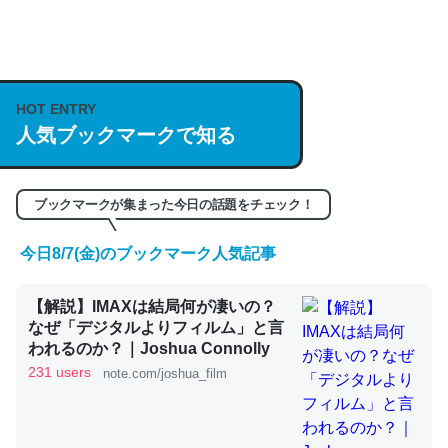
何気にChatGPTの仕組み、特に「トークン」について解
説してる記事が少ないので貴重な良記事。/続編来た
https://isobe324649.hatenablog.com/entry/2023/03/27
HOT ENTRY
人気ブックマークで知る
/064121
─GPTの仕組みと限界についての考察（１） - conceptualization
ブックマークが集まった今日の話題をチェック！
今日8/7(金)のブックマーク人気記事
これは良記事。32768トークンだと英語小説100ページ分
【解説】IMAXは結局何が凄いの？
くらい。小説でいう「ずっと前の伏線」は回収されないけ
なぜ「デジタルよりフィルム」と言
ど、短期記憶というには多い分量。進化すればするほど分
われるのか？｜Joshua Connolly
かりやすく強くなりそう
231 users
note.com/joshua_film
─GPTの仕組みと限界についての考察（１） - conceptualization