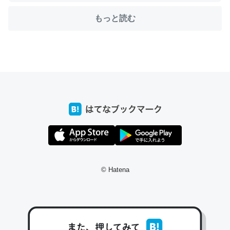
もっと読む
ちょうど同じ理由でEcho Show 8を設定中でした。Prime
とかSpotifyを支払う孝行もできる。一生で親と会える残
り時間を日数にすると1週間とかの人が多いそうだけど、
それを実質100倍以上に伸ばす効果があるはず……
─たまにLINEするくらいだった遠方の父67歳と僕。ITツール導入で
コミュニケーションが劇的に変化した｜tayorini by LIFULL介護
© Hatena
私も3年前ぐらいに祖母の家に設置した。ポケットWifiみ
たいなのでネット環境作ったけどAlexaしか使わないので
回線代ほとんどかからないですよ。参考：
https://toyoshi.hatenablog.com/entry/2019/05/15/1805
34