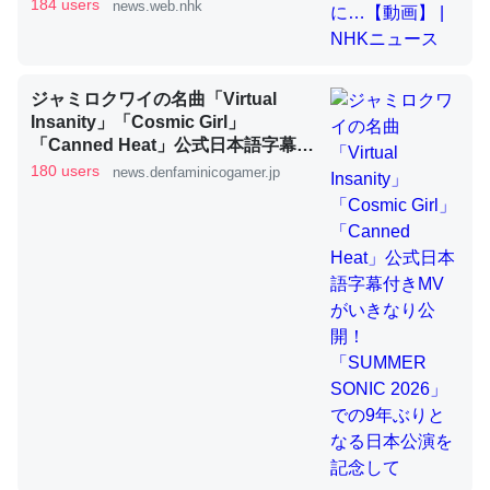
184 users
news.web.nhk
これを元に考えるとカルシウムを大量に使う脊椎動物と貝
ジャミロクワイの名曲「Virtual
類は苦労してるんだな…。腹足類だと殻を無くしてナメク
Insanity」「Cosmic Girl」
ジになったり努力してるし。
「Canned Heat」公式日本語字幕付
─ニュース :: 【研究発表】昆虫学の大問題＝「昆虫はなぜ海にいな
きMVがいきなり公開！「SUMMER
180 users
news.denfaminicogamer.jp
いのか」に関する新仮説
SONIC 2026」での9年ぶりとなる日
本公演を記念して
ウチもEchoを実家に置いて４年。でたまに覗いてる。ぼ
ちぼちRingも置こうかと画策中。あと、Googleマップで
位置情報を共有してる。電池残量や充電中かが分かるので
これ見て生きてるなって分かる。
─たまにLINEするくらいだった遠方の父67歳と僕。ITツール導入で
コミュニケーションが劇的に変化した｜tayorini by LIFULL介護