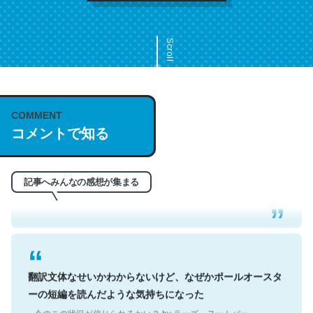
Scroll
COMMENT
これは名文。彼はとてもクレバーなんだろうなと凄く思
コメントで知る
う。英語少しでも読める人は原文もお勧め。自分はこの流
れ好き。Let’s Fucking Go. Then Covid hit. Shit.
─今のこの状況が信じられるかい？ by ラーズ・ヌートバー
記事へみんなの感想が集まる
翻訳文体なせいかわからないけど、なぜかポールオースタ
ーの短編を読んだような気持ちになった
─今のこの状況が信じられるかい？ by ラーズ・ヌートバー