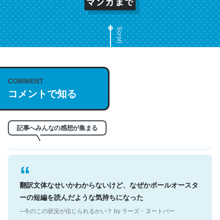
Scroll
これは名文。彼はとてもクレバーなんだろうなと凄く思
COMMENT
う。英語少しでも読める人は原文もお勧め。自分はこの流
コメントで知る
れ好き。Let’s Fucking Go. Then Covid hit. Shit.
─今のこの状況が信じられるかい？ by ラーズ・ヌートバー
記事へみんなの感想が集まる
翻訳文体なせいかわからないけど、なぜかポールオースタ
ーの短編を読んだような気持ちになった
─今のこの状況が信じられるかい？ by ラーズ・ヌートバー