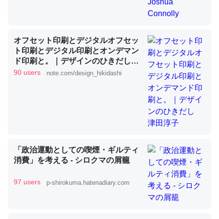
昆虫ってカルシウム少ないのか。知らんかった。調べたら
コオロギのカルシウム分はエビの600分の1程度。
オフセット印刷とデジタルオフセッ
ト印刷とデジタル印刷とオンデマン
─ニュース :: 【研究発表】昆虫学の大問題＝「昆虫はなぜ海にいな
いのか」に関する新仮説
ド印刷と。｜デザインのひきだし
津田淳子
90 users
note.com/design_hikidashi
論文では「淡水はカルシウムも酸素も不足してて両方に不
利だから両方が拮抗してるのでは」とあって面白い。海に
いる鋏角類（カブトガニ・ウミグモ）はカルシウムを使わ
「政治運動としての喫煙・ギルティ
ずキチンを強化してる筈だが、酵素が違うのか？
消費」を考える - シロクマの屑籠
─ニュース :: 【研究発表】昆虫学の大問題＝「昆虫はなぜ海にいな
いのか」に関する新仮説
97 users
p-shirokuma.hatenadiary.com