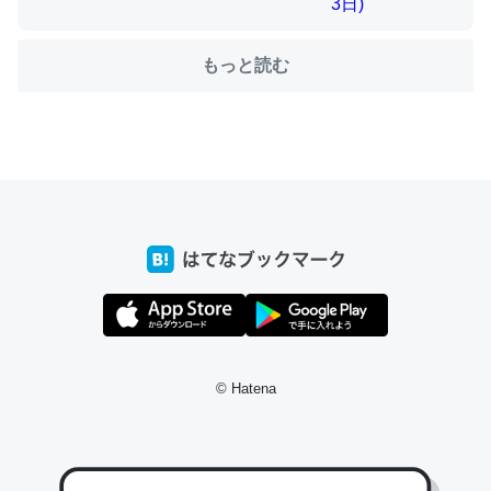
もっと読む
ちょうど同じ理由でEcho Show 8を設定中でした。Prime
とかSpotifyを支払う孝行もできる。一生で親と会える残
り時間を日数にすると1週間とかの人が多いそうだけど、
それを実質100倍以上に伸ばす効果があるはず……
─たまにLINEするくらいだった遠方の父67歳と僕。ITツール導入で
コミュニケーションが劇的に変化した｜tayorini by LIFULL介護
私も3年前ぐらいに祖母の家に設置した。ポケットWifiみ
たいなのでネット環境作ったけどAlexaしか使わないので
© Hatena
回線代ほとんどかからないですよ。参考：
https://toyoshi.hatenablog.com/entry/2019/05/15/1805
34
─たまにLINEするくらいだった遠方の父67歳と僕。ITツール導入で