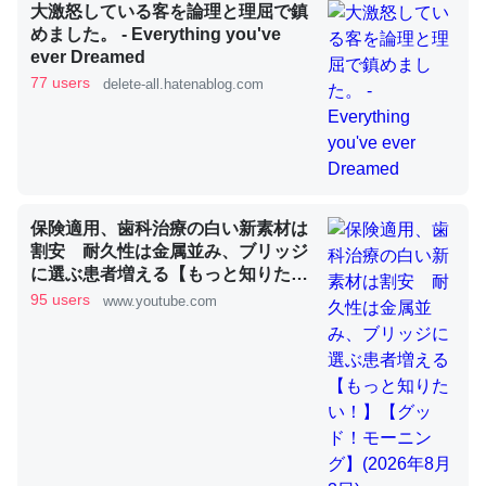
大激怒している客を論理と理屈で鎮
めました。 - Everything you've
これを元に考えるとカルシウムを大量に使う脊椎動物と貝
ever Dreamed
類は苦労してるんだな…。腹足類だと殻を無くしてナメク
77 users
delete-all.hatenablog.com
ジになったり努力してるし。
─ニュース :: 【研究発表】昆虫学の大問題＝「昆虫はなぜ海にいな
いのか」に関する新仮説
保険適用、歯科治療の白い新素材は
割安 耐久性は金属並み、ブリッジ
に選ぶ患者増える【もっと知りた
ウチもEchoを実家に置いて４年。でたまに覗いてる。ぼ
い！】【グッド！モーニング】
95 users
www.youtube.com
ちぼちRingも置こうかと画策中。あと、Googleマップで
(2026年8月3日)
位置情報を共有してる。電池残量や充電中かが分かるので
これ見て生きてるなって分かる。
─たまにLINEするくらいだった遠方の父67歳と僕。ITツール導入で
コミュニケーションが劇的に変化した｜tayorini by LIFULL介護