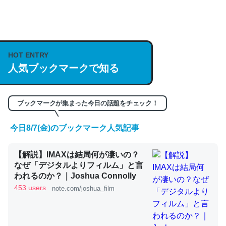
何気にChatGPTの仕組み、特に「トークン」について解
説してる記事が少ないので貴重な良記事。/続編来た
https://isobe324649.hatenablog.com/entry/2023/03/27
HOT ENTRY
/064121
人気ブックマークで知る
─GPTの仕組みと限界についての考察（１） - conceptualization
ブックマークが集まった今日の話題をチェック！
今日8/7(金)のブックマーク人気記事
これは良記事。32768トークンだと英語小説100ページ分
くらい。小説でいう「ずっと前の伏線」は回収されないけ
【解説】IMAXは結局何が凄いの？
ど、短期記憶というには多い分量。進化すればするほど分
なぜ「デジタルよりフィルム」と言
かりやすく強くなりそう
われるのか？｜Joshua Connolly
453 users
note.com/joshua_film
─GPTの仕組みと限界についての考察（１） - conceptualization