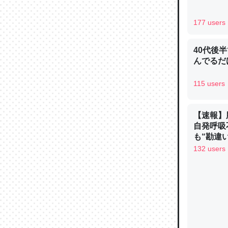
─ニュース
177 users
40代後
んでるだ
論文では
115 users
は」とあ
チンを強
─ニュース
【速報】
自発呼吸
も“勘違
手足も動か
132 users
ュース
これを元
類だと殻
─ニュース