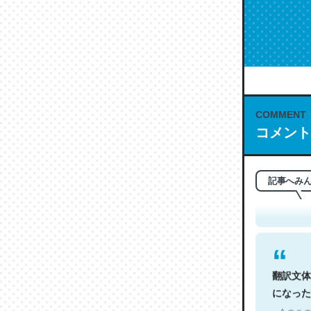
COMMENT
コメント
これは名
もお勧め。自
─今のこの
記事へみ
翻訳文体
になった
─今のこの