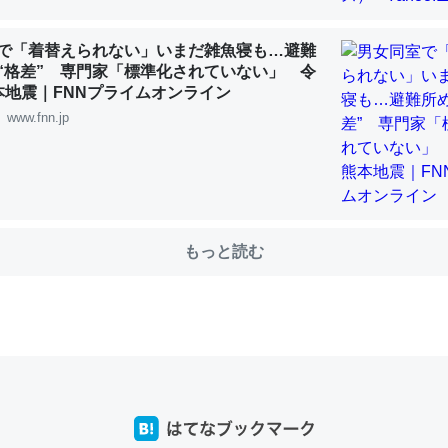
で「着替えられない」いまだ雑魚寝も…避難
“格差” 専門家「標準化されていない」 令
choを実家に置いて４年。でたまに覗いてる。ぼちぼちRingも置こう
本地震｜FNNプライムオンライン
、Googleマップで位置情報を共有してる。電池残量や充電中かが分か
www.fnn.jp
きてるなって分かる。
INEするくらいだった遠方の父67歳と僕。ITツール導入でコミュニケーションが劇
ni by LIFULL介護
もっと読む
じ理由でEcho Show 8を設定中でした。PrimeとかSpotifyを支払
生で親と会える残り時間を日数にすると1週間とかの人が多いそうだけ
00倍以上に伸ばす効果があるはず……
INEするくらいだった遠方の父67歳と僕。ITツール導入でコミュニケーションが劇
ni by LIFULL介護