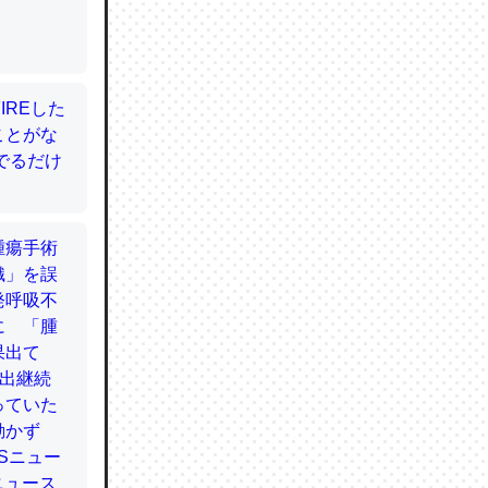
てるので
使わずキ
…。腹足