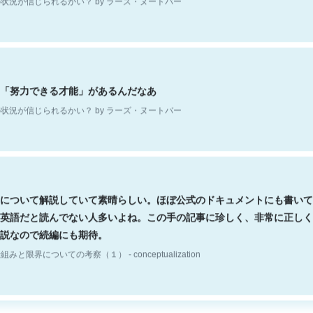
「努力できる才能」があるんだなあ
状況が信じられるかい？ by ラーズ・ヌートバー
について解説していて素晴らしい。ほぼ公式のドキュメントにも書いて
英語だと読んでない人多いよね。この手の記事に珍しく、非常に正しく
説なので続編にも期待。
組みと限界についての考察（１） - conceptualization