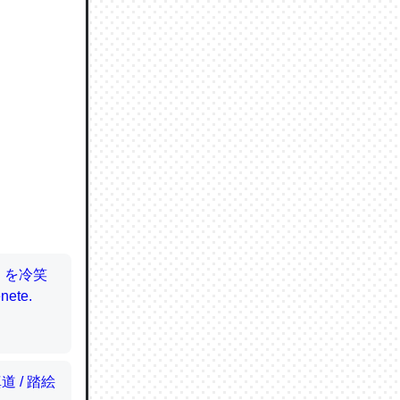
ので貴重
064121
ずっと前
ど分かり
分はエビ