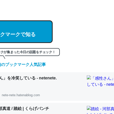
hatGPTの仕組み、特に「トークン」について解説してる記事が少ない
編来た https://isobe324649.hatenablog.com/entry/2023/03/27/
組みと限界についての考察（１） - conceptualization
クマークで知る
記事。32768トークンだと英語小説100ページ分くらい。小説でいう「
ークが集まった今日の話題をチェック！
は回収されないけど、短期記憶というには多い分量。進化すればするほ
(金)のブックマーク人気記事
くなりそう
組みと限界についての考察（１） - conceptualization
」を冷笑している - netenete.
nete-nete.hatenablog.com
カルシウム少ないのか。知らんかった。調べたらコオロギのカルシウム
河部真道 / 踏絵 | くらげバンチ
分の1程度。