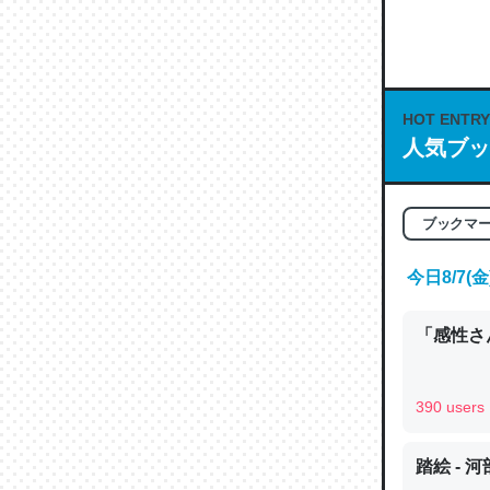
何気にC
な良記事。/続
─GPTの仕
HOT ENTRY
人気ブッ
これは良
ブックマ
の伏線」
今日8/7
やすく強
─GPTの仕
「感性さん
390 users
昆虫って
踏絵 - 
の600