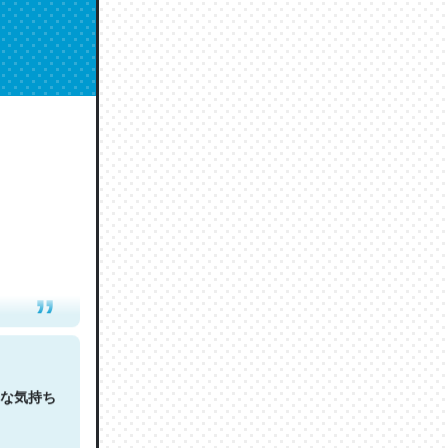
人は原文
な気持ち