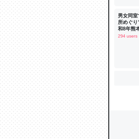
男女同室
所めぐり
ウチもE
和8年熊
中。あと
294 users
れ見て生
─たまにL
た｜tayori
ちょうど同
きる。一
を実質1
─たまにL
た｜tayori