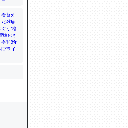
かと画策
るのでこ
的に変化し
う孝行もで
ど、それ
的に変化し