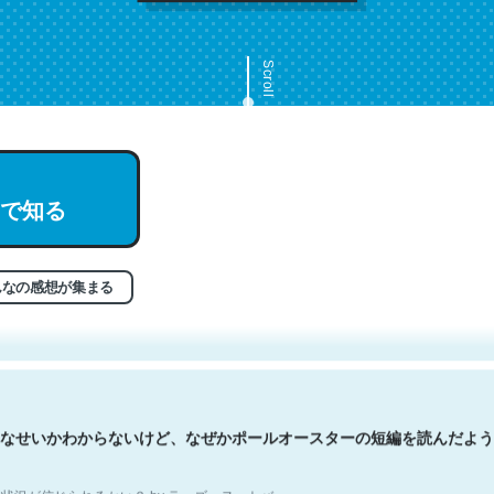
Scroll
で知る
文。彼はとてもクレバーなんだろうなと凄く思う。英語少しでも読める
分はこの流れ好き。Let’s Fucking Go. Then Covid hit. Shit.
状況が信じられるかい？ by ラーズ・ヌートバー
んなの感想が集まる
なせいかわからないけど、なぜかポールオースターの短編を読んだよう
状況が信じられるかい？ by ラーズ・ヌートバー