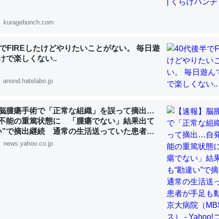
 :: 【研究発表】昆虫学の大問題＝「昆虫はなぜ海にいないのか」に関する新仮説
kuragebunch.com
半でFIREしたけどやりたいことがない。 毎日遊
けで楽しくない..
「淡水はカルシウムも酸素も不足してて両方に不利だから両方が拮抗し
anond.hatelabo.jp
って面白い。海にいる鋏角類（カブトガニ・ウミグモ）はカルシウムを
化してる筈だが、酵素が違うのか？
 :: 【研究発表】昆虫学の大問題＝「昆虫はなぜ海にいないのか」に関する新仮説
脳腫瘍手術で「正常な組織」を誤って摘出…
不能の重篤状態に 「腫瘍でない」結果出て
い”で摘出継続 通常の生活送っていた患者が
ず 京大病院（MBSニュース） - Yahoo!ニ
news.yahoo.co.jp
に考えるとカルシウムを大量に使う脊椎動物と貝類は苦労してるんだな
を無くしてナメクジになったり努力してるし。
 :: 【研究発表】昆虫学の大問題＝「昆虫はなぜ海にいないのか」に関する新仮説