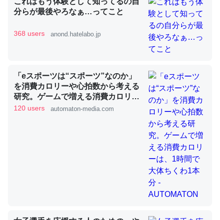
これはもう体験として知ってるの自
分らが最後やろなぁ…ってこと
368 users
anond.hatelabo.jp
昆虫ってカルシウム少ないのか。知らんかった。調べたら
コオロギのカルシウム分はエビの600分の1程度。
─ニュース :: 【研究発表】昆虫学の大問題＝「昆虫はなぜ海にいな
いのか」に関する新仮説
「eスポーツは“スポーツ”なのか」
を消費カロリーや心拍数から考える
研究。ゲームで増える消費カロリー
は、1時間で大体ちくわ1本分 -
120 users
automaton-media.com
AUTOMATON
論文では「淡水はカルシウムも酸素も不足してて両方に不
利だから両方が拮抗してるのでは」とあって面白い。海に
いる鋏角類（カブトガニ・ウミグモ）はカルシウムを使わ
ずキチンを強化してる筈だが、酵素が違うのか？
─ニュース :: 【研究発表】昆虫学の大問題＝「昆虫はなぜ海にいな
いのか」に関する新仮説