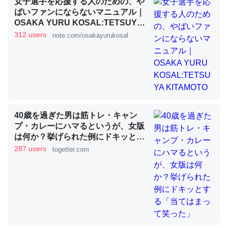
女子選手を応援する人のための、や
ばいファンにならないマニュアル｜
OSAKA YURU KOSAL:TETSUYA
KITAMOTO
これを元に考えるとカルシウムを大量に使う脊椎動物と貝
312 users
note.com/osakayurukosal
類は苦労してるんだな…。腹足類だと殻を無くしてナメク
ジになったり努力してるし。
─ニュース :: 【研究発表】昆虫学の大問題＝「昆虫はなぜ海にいな
いのか」に関する新仮説
40歳を過ぎた男は筋トレ・キャン
プ・カレーにハマるというが、女版
は何か？挙げられた例にドキッとす
ウチもEchoを実家に置いて４年。でたまに覗いてる。ぼ
る「当てはまって笑った」
287 users
togetter.com
ちぼちRingも置こうかと画策中。あと、Googleマップで
位置情報を共有してる。電池残量や充電中かが分かるので
これ見て生きてるなって分かる。
─たまにLINEするくらいだった遠方の父67歳と僕。ITツール導入で
コミュニケーションが劇的に変化した｜tayorini by LIFULL介護