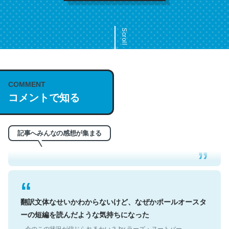
Scroll
COMMENT
これは名文。彼はとてもクレバーなんだろうなと凄く思
コメントで知る
う。英語少しでも読める人は原文もお勧め。自分はこの流
れ好き。Let’s Fucking Go. Then Covid hit. Shit.
─今のこの状況が信じられるかい？ by ラーズ・ヌートバー
記事へみんなの感想が集まる
翻訳文体なせいかわからないけど、なぜかポールオースタ
ーの短編を読んだような気持ちになった
─今のこの状況が信じられるかい？ by ラーズ・ヌートバー