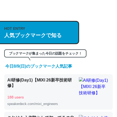
何気にChatGPTの仕組み、特に「トークン」について解
説してる記事が少ないので貴重な良記事。/続編来た
https://isobe324649.hatenablog.com/entry/2023/03/27
HOT ENTRY
人気ブックマークで知る
/064121
─GPTの仕組みと限界についての考察（１） - conceptualization
ブックマークが集まった今日の話題をチェック！
今日8/9(日)のブックマーク人気記事
これは良記事。32768トークンだと英語小説100ページ分
AI研修(Day1)【MIXI 26新卒技術研
くらい。小説でいう「ずっと前の伏線」は回収されないけ
修】
ど、短期記憶というには多い分量。進化すればするほど分
かりやすく強くなりそう
188 users
─GPTの仕組みと限界についての考察（１） - conceptualization
speakerdeck.com/mixi_engineers