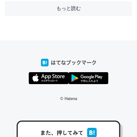
もっと読む
ちょうど同じ理由でEcho Show 8を設定中でした。Prime
とかSpotifyを支払う孝行もできる。一生で親と会える残
り時間を日数にすると1週間とかの人が多いそうだけど、
それを実質100倍以上に伸ばす効果があるはず……
─たまにLINEするくらいだった遠方の父67歳と僕。ITツール導入で
コミュニケーションが劇的に変化した｜tayorini by LIFULL介護
© Hatena
私も3年前ぐらいに祖母の家に設置した。ポケットWifiみ
たいなのでネット環境作ったけどAlexaしか使わないので
回線代ほとんどかからないですよ。参考：
https://toyoshi.hatenablog.com/entry/2019/05/15/1805
34