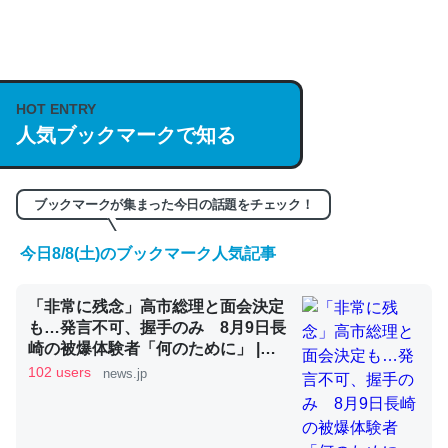
何気にChatGPTの仕組み、特に「トークン」について解
説してる記事が少ないので貴重な良記事。/続編来た
https://isobe324649.hatenablog.com/entry/2023/03/27
HOT ENTRY
/064121
人気ブックマークで知る
─GPTの仕組みと限界についての考察（１） - conceptualization
ブックマークが集まった今日の話題をチェック！
今日8/8(土)のブックマーク人気記事
これは良記事。32768トークンだと英語小説100ページ分
「非常に残念」高市総理と面会決定
くらい。小説でいう「ずっと前の伏線」は回収されないけ
も…発言不可、握手のみ 8月9日長
ど、短期記憶というには多い分量。進化すればするほど分
崎の被爆体験者「何のために」 |
かりやすく強くなりそう
NEWSjp
102 users
news.jp
─GPTの仕組みと限界についての考察（１） - conceptualization