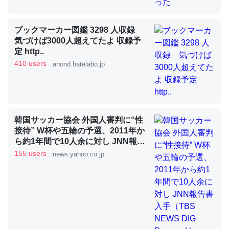
ブックマーカー図鑑 3298 人収録
昆虫ってカルシウム少ないのか。知らんかった。調べたら
気づけば3000人超えてたよ 収録予
コオロギのカルシウム分はエビの600分の1程度。
定 http..
410 users
anond.hatelabo.jp
─ニュース :: 【研究発表】昆虫学の大問題＝「昆虫はなぜ海にいな
いのか」に関する新仮説
韓国サッカー協会 外国人審判に“性
接待” W杯や五輪の予選、2011年か
論文では「淡水はカルシウムも酸素も不足してて両方に不
ら約1年間で10人余に対し JNN報告
利だから両方が拮抗してるのでは」とあって面白い。海に
書入手（TBS NEWS DIG Powered
155 users
news.yahoo.co.jp
by JNN） - Yahoo!ニュース
いる鋏角類（カブトガニ・ウミグモ）はカルシウムを使わ
ずキチンを強化してる筈だが、酵素が違うのか？
─ニュース :: 【研究発表】昆虫学の大問題＝「昆虫はなぜ海にいな
いのか」に関する新仮説