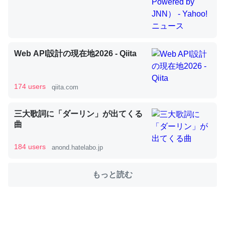
これを元に考えるとカルシウムを大量に使う脊椎動物と貝
類は苦労してるんだな…。腹足類だと殻を無くしてナメク
Web API設計の現在地2026 - Qiita
ジになったり努力してるし。
─ニュース :: 【研究発表】昆虫学の大問題＝「昆虫はなぜ海にいな
いのか」に関する新仮説
174 users
qiita.com
三大歌詞に「ダーリン」が出てくる
曲
ウチもEchoを実家に置いて４年。でたまに覗いてる。ぼ
184 users
anond.hatelabo.jp
ちぼちRingも置こうかと画策中。あと、Googleマップで
位置情報を共有してる。電池残量や充電中かが分かるので
もっと読む
これ見て生きてるなって分かる。
─たまにLINEするくらいだった遠方の父67歳と僕。ITツール導入で
コミュニケーションが劇的に変化した｜tayorini by LIFULL介護