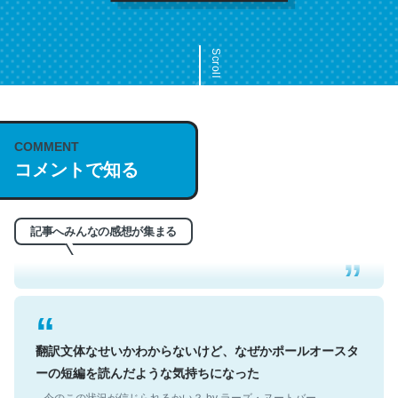
Scroll
COMMENT
これは名文。彼はとてもクレバーなんだろうなと凄く思
コメントで知る
う。英語少しでも読める人は原文もお勧め。自分はこの流
れ好き。Let’s Fucking Go. Then Covid hit. Shit.
─今のこの状況が信じられるかい？ by ラーズ・ヌートバー
記事へみんなの感想が集まる
翻訳文体なせいかわからないけど、なぜかポールオースタ
ーの短編を読んだような気持ちになった
─今のこの状況が信じられるかい？ by ラーズ・ヌートバー