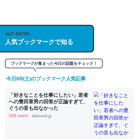
何気にChatGPTの仕組み、特に「トークン」について解
説してる記事が少ないので貴重な良記事。/続編来た
https://isobe324649.hatenablog.com/entry/2023/03/27
HOT ENTRY
人気ブックマークで知る
/064121
─GPTの仕組みと限界についての考察（１） - conceptualization
ブックマークが集まった今日の話題をチェック！
今日8/8(土)のブックマーク人気記事
これは良記事。32768トークンだと英語小説100ページ分
「好きなことを仕事にしたい」若者
くらい。小説でいう「ずっと前の伏線」は回収されないけ
への豊田章男の回答が正論すぎて、
ど、短期記憶というには多い分量。進化すればするほど分
ぐうの音も出なかった
かりやすく強くなりそう
168 users
diamond.jp
─GPTの仕組みと限界についての考察（１） - conceptualization