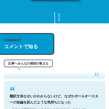
Scroll
COMMENT
これは名文。彼はとてもクレバーなんだろうなと凄く思
コメントで知る
う。英語少しでも読める人は原文もお勧め。自分はこの流
れ好き。Let’s Fucking Go. Then Covid hit. Shit.
─今のこの状況が信じられるかい？ by ラーズ・ヌートバー
記事へみんなの感想が集まる
翻訳文体なせいかわからないけど、なぜかポールオースタ
ーの短編を読んだような気持ちになった
─今のこの状況が信じられるかい？ by ラーズ・ヌートバー