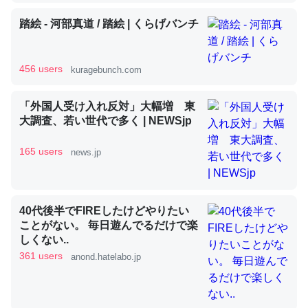
踏絵 - 河部真道 / 踏絵 | くらげバンチ
昆虫ってカルシウム少ないのか。知らんかった。調べたら
コオロギのカルシウム分はエビの600分の1程度。
456 users
kuragebunch.com
─ニュース :: 【研究発表】昆虫学の大問題＝「昆虫はなぜ海にいな
いのか」に関する新仮説
「外国人受け入れ反対」大幅増 東
大調査、若い世代で多く | NEWSjp
165 users
news.jp
論文では「淡水はカルシウムも酸素も不足してて両方に不
利だから両方が拮抗してるのでは」とあって面白い。海に
40代後半でFIREしたけどやりたい
いる鋏角類（カブトガニ・ウミグモ）はカルシウムを使わ
ことがない。 毎日遊んでるだけで楽
ずキチンを強化してる筈だが、酵素が違うのか？
しくない..
361 users
─ニュース :: 【研究発表】昆虫学の大問題＝「昆虫はなぜ海にいな
anond.hatelabo.jp
いのか」に関する新仮説