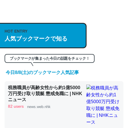
何気にChatGPTの仕組み、特に「トークン」について解
説してる記事が少ないので貴重な良記事。/続編来た
https://isobe324649.hatenablog.com/entry/2023/03/27
HOT ENTRY
人気ブックマークで知る
/064121
─GPTの仕組みと限界についての考察（１） - conceptualization
ブックマークが集まった今日の話題をチェック！
今日8/8(土)のブックマーク人気記事
これは良記事。32768トークンだと英語小説100ページ分
税務職員が高齢女性から約1億5000
くらい。小説でいう「ずっと前の伏線」は回収されないけ
万円受け取り競艇 懲戒免職に | NHK
ど、短期記憶というには多い分量。進化すればするほど分
ニュース
かりやすく強くなりそう
82 users
news.web.nhk
─GPTの仕組みと限界についての考察（１） - conceptualization