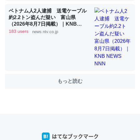
ベトナム人2人逮捕 送電ケーブル
約2.2トン盗んだ疑い 富山県
これを元に考えるとカルシウムを大量に使う脊椎動物と貝
（2026年8月7日掲載）｜KNB
類は苦労してるんだな…。腹足類だと殻を無くしてナメク
NEWS NNN
183 users
news.ntv.co.jp
ジになったり努力してるし。
─ニュース :: 【研究発表】昆虫学の大問題＝「昆虫はなぜ海にいな
いのか」に関する新仮説
もっと読む
ウチもEchoを実家に置いて４年。でたまに覗いてる。ぼ
ちぼちRingも置こうかと画策中。あと、Googleマップで
位置情報を共有してる。電池残量や充電中かが分かるので
これ見て生きてるなって分かる。
─たまにLINEするくらいだった遠方の父67歳と僕。ITツール導入で
コミュニケーションが劇的に変化した｜tayorini by LIFULL介護