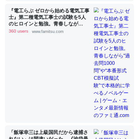
『電工らぶ ゼロから始める電気工事
士』第二種電気工事士の試験を5人
これを元に考えるとカルシウムを大量に使う脊椎動物と貝
のヒロインと勉強。青春しなが
類は苦労してるんだな…。腹足類だと殻を無くしてナメク
ら“過去問1000問”や“本番形式CBT
360 users
www.famitsu.com
ジになったり努力してるし。
模擬試験”で本格的に学べるノベル
ゲーム | ゲーム・エンタメ最新情報
─ニュース :: 【研究発表】昆虫学の大問題＝「昆虫はなぜ海にいな
いのか」に関する新仮説
のファミ通.com
ウチもEchoを実家に置いて４年。でたまに覗いてる。ぼ
ちぼちRingも置こうかと画策中。あと、Googleマップで
位置情報を共有してる。電池残量や充電中かが分かるので
これ見て生きてるなって分かる。
─たまにLINEするくらいだった遠方の父67歳と僕。ITツール導入で
コミュニケーションが劇的に変化した｜tayorini by LIFULL介護
「飯塚幸三は上級国民だから逮捕さ
れない」は間違いだった…《池袋暴