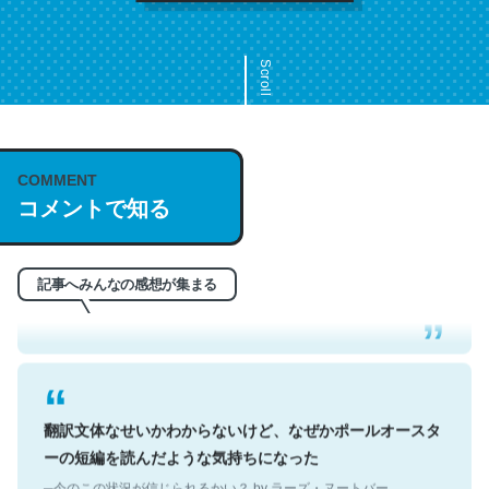
Scroll
COMMENT
これは名文。彼はとてもクレバーなんだろうなと凄く思
コメントで知る
う。英語少しでも読める人は原文もお勧め。自分はこの流
れ好き。Let’s Fucking Go. Then Covid hit. Shit.
─今のこの状況が信じられるかい？ by ラーズ・ヌートバー
記事へみんなの感想が集まる
翻訳文体なせいかわからないけど、なぜかポールオースタ
ーの短編を読んだような気持ちになった
─今のこの状況が信じられるかい？ by ラーズ・ヌートバー