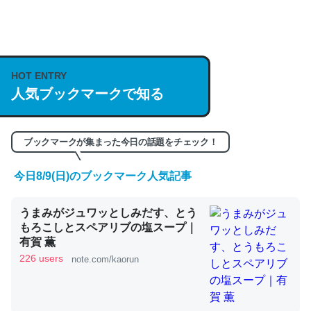
何気にChatGPTの仕組み、特に「トークン」について解
説してる記事が少ないので貴重な良記事。/続編来た
https://isobe324649.hatenablog.com/entry/2023/03/27
HOT ENTRY
/064121
人気ブックマークで知る
─GPTの仕組みと限界についての考察（１） - conceptualization
ブックマークが集まった今日の話題をチェック！
今日8/9(日)のブックマーク人気記事
これは良記事。32768トークンだと英語小説100ページ分
うまみがジュワッとしみだす、とう
くらい。小説でいう「ずっと前の伏線」は回収されないけ
もろこしとスペアリブの塩スープ｜
ど、短期記憶というには多い分量。進化すればするほど分
有賀 薫
かりやすく強くなりそう
226 users
note.com/kaorun
─GPTの仕組みと限界についての考察（１） - conceptualization