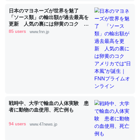
日本のマヨネーズが世界を魅了
「ソース類」の輸出額が過去最高を
昆虫ってカルシウム少ないのか。知らんかった。調べたら
更新 人気の裏には卵黄のコク ア
コオロギのカルシウム分はエビの600分の1程度。
メリカでは“日本風”が誕生｜FNNプ
85 users
www.fnn.jp
ライムオンライン
─ニュース :: 【研究発表】昆虫学の大問題＝「昆虫はなぜ海にいな
いのか」に関する新仮説
論文では「淡水はカルシウムも酸素も不足してて両方に不
利だから両方が拮抗してるのでは」とあって面白い。海に
いる鋏角類（カブトガニ・ウミグモ）はカルシウムを使わ
戦時中、大学で輸血の人体実験 患
ずキチンを強化してる筈だが、酵素が違うのか？
者に動物の血使用、死亡例も
─ニュース :: 【研究発表】昆虫学の大問題＝「昆虫はなぜ海にいな
いのか」に関する新仮説
94 users
www.47news.jp