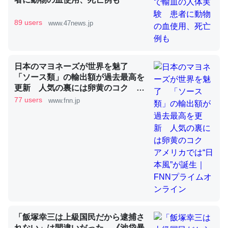
89 users
www.47news.jp
これを元に考えるとカルシウムを大量に使う脊椎動物と貝
類は苦労してるんだな…。腹足類だと殻を無くしてナメク
ジになったり努力してるし。
日本のマヨネーズが世界を魅了
─ニュース :: 【研究発表】昆虫学の大問題＝「昆虫はなぜ海にいな
「ソース類」の輸出額が過去最高を
いのか」に関する新仮説
更新 人気の裏には卵黄のコク ア
メリカでは“日本風”が誕生｜FNNプ
77 users
www.fnn.jp
ライムオンライン
ウチもEchoを実家に置いて４年。でたまに覗いてる。ぼ
ちぼちRingも置こうかと画策中。あと、Googleマップで
位置情報を共有してる。電池残量や充電中かが分かるので
これ見て生きてるなって分かる。
─たまにLINEするくらいだった遠方の父67歳と僕。ITツール導入で
コミュニケーションが劇的に変化した｜tayorini by LIFULL介護
「飯塚幸三は上級国民だから逮捕さ
れない」は間違いだった…《池袋暴