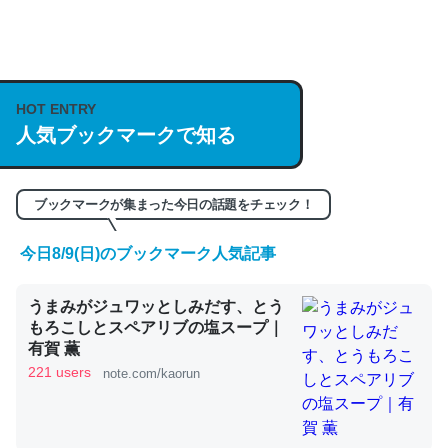
何気にChatGPTの仕組み、特に「トークン」について解
説してる記事が少ないので貴重な良記事。/続編来た
https://isobe324649.hatenablog.com/entry/2023/03/27
HOT ENTRY
/064121
人気ブックマークで知る
─GPTの仕組みと限界についての考察（１） - conceptualization
ブックマークが集まった今日の話題をチェック！
今日8/9(日)のブックマーク人気記事
これは良記事。32768トークンだと英語小説100ページ分
うまみがジュワッとしみだす、とう
くらい。小説でいう「ずっと前の伏線」は回収されないけ
もろこしとスペアリブの塩スープ｜
ど、短期記憶というには多い分量。進化すればするほど分
有賀 薫
かりやすく強くなりそう
221 users
note.com/kaorun
─GPTの仕組みと限界についての考察（１） - conceptualization