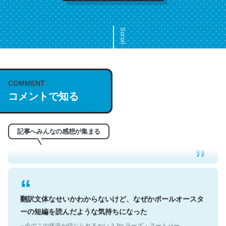
Scroll
COMMENT
これは名文。彼はとてもクレバーなんだろうなと凄く思
コメントで知る
う。英語少しでも読める人は原文もお勧め。自分はこの流
れ好き。Let’s Fucking Go. Then Covid hit. Shit.
─今のこの状況が信じられるかい？ by ラーズ・ヌートバー
記事へみんなの感想が集まる
翻訳文体なせいかわからないけど、なぜかポールオースタ
ーの短編を読んだような気持ちになった
─今のこの状況が信じられるかい？ by ラーズ・ヌートバー