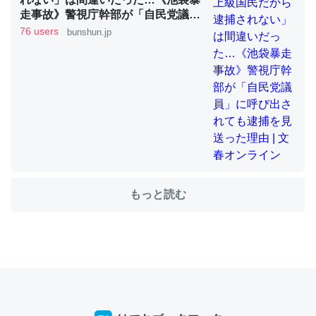
走事故》警視庁幹部が「自民党議
員」に呼び出されても逮捕を見送っ
76 users
bunshun.jp
た理由 | 文春オンライン
ちょうど同じ理由でEcho Show 8を設定中でした。Prime
とかSpotifyを支払う孝行もできる。一生で親と会える残
り時間を日数にすると1週間とかの人が多いそうだけど、
それを実質100倍以上に伸ばす効果があるはず……
─たまにLINEするくらいだった遠方の父67歳と僕。ITツール導入で
コミュニケーションが劇的に変化した｜tayorini by LIFULL介護
もっと読む
私も3年前ぐらいに祖母の家に設置した。ポケットWifiみ
たいなのでネット環境作ったけどAlexaしか使わないので
回線代ほとんどかからないですよ。参考：
https://toyoshi.hatenablog.com/entry/2019/05/15/1805
34