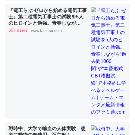
『電工らぶ ゼロから始める電気工事
士』第二種電気工事士の試験を5人
昆虫ってカルシウム少ないのか。知らんかった。調べたら
のヒロインと勉強。青春しなが
コオロギのカルシウム分はエビの600分の1程度。
ら“過去問1000問”や“本番形式CBT
357 users
www.famitsu.com
模擬試験”で本格的に学べるノベル
─ニュース :: 【研究発表】昆虫学の大問題＝「昆虫はなぜ海にいな
ゲーム | ゲーム・エンタメ最新情報
いのか」に関する新仮説
のファミ通.com
論文では「淡水はカルシウムも酸素も不足してて両方に不
利だから両方が拮抗してるのでは」とあって面白い。海に
いる鋏角類（カブトガニ・ウミグモ）はカルシウムを使わ
ずキチンを強化してる筈だが、酵素が違うのか？
─ニュース :: 【研究発表】昆虫学の大問題＝「昆虫はなぜ海にいな
いのか」に関する新仮説
戦時中、大学で輸血の人体実験 患
者に動物の血使用、死亡例も