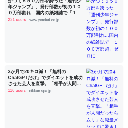
かつて６５０万部を誇った「週刊少
年ジャンプ」、発行部数が初の１０
０万部割れ…国内の紙雑誌で「１０
これを元に考えるとカルシウムを大量に使う脊椎動物と貝
０万部超」ゼロに
231 users
www.yomiuri.co.jp
類は苦労してるんだな…。腹足類だと殻を無くしてナメク
ジになったり努力してるし。
─ニュース :: 【研究発表】昆虫学の大問題＝「昆虫はなぜ海にいな
いのか」に関する新仮説
3か月で20キロ減！「無料の
ChatGPTだけ」でダイエットを成功
ウチもEchoを実家に置いて４年。でたまに覗いてる。ぼ
させた芸人を直撃。「相手が人間だ
ちぼちRingも置こうかと画策中。あと、Googleマップで
ったらムリ」な減量メソッドに驚き
116 users
nikkan-spa.jp
位置情報を共有してる。電池残量や充電中かが分かるので
| 日刊SPA!
これ見て生きてるなって分かる。
─たまにLINEするくらいだった遠方の父67歳と僕。ITツール導入で
コミュニケーションが劇的に変化した｜tayorini by LIFULL介護