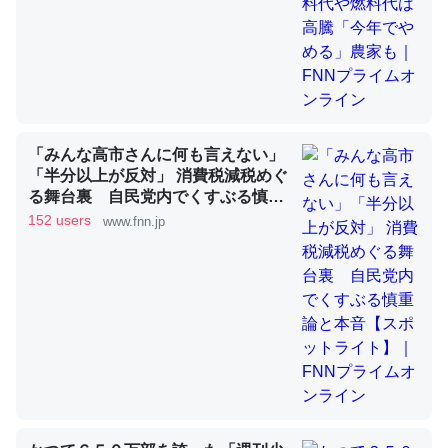
昆虫ってカルシウム少ないのか。知らんかった。調べたら
コオロギのカルシウム分はエビの600分の1程度。
─ニュース :: 【研究発表】昆虫学の大問題＝「昆虫はなぜ海にいな
いのか」に関する新仮説
「みんな高市さんに何も言えない」
「半分以上が反対」 消費税減税めぐ
る舞台裏 自民党内でくすぶる慎重
論と本音【スポットライト】｜FNN
152 users
www.fnn.jp
プライムオンライン
論文では「淡水はカルシウムも酸素も不足してて両方に不
利だから両方が拮抗してるのでは」とあって面白い。海に
いる鋏角類（カブトガニ・ウミグモ）はカルシウムを使わ
ずキチンを強化してる筈だが、酵素が違うのか？
─ニュース :: 【研究発表】昆虫学の大問題＝「昆虫はなぜ海にいな
いのか」に関する新仮説