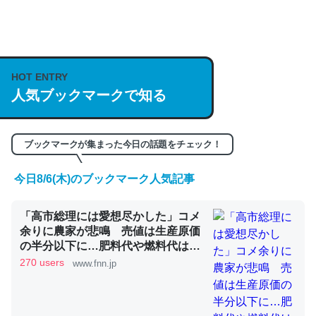
何気にChatGPTの仕組み、特に「トークン」について解
説してる記事が少ないので貴重な良記事。/続編来た
https://isobe324649.hatenablog.com/entry/2023/03/27
HOT ENTRY
/064121
人気ブックマークで知る
─GPTの仕組みと限界についての考察（１） - conceptualization
ブックマークが集まった今日の話題をチェック！
今日8/6(木)のブックマーク人気記事
これは良記事。32768トークンだと英語小説100ページ分
「高市総理には愛想尽かした」コメ
くらい。小説でいう「ずっと前の伏線」は回収されないけ
余りに農家が悲鳴 売値は生産原価
ど、短期記憶というには多い分量。進化すればするほど分
の半分以下に…肥料代や燃料代は高
かりやすく強くなりそう
騰「今年でやめる」農家も｜FNNプ
270 users
www.fnn.jp
─GPTの仕組みと限界についての考察（１） - conceptualization
ライムオンライン