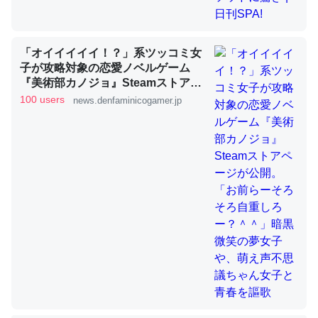
「オイイイイイ！？」系ツッコミ女
ちょうど同じ理由でEcho Show 8を設定中でした。Prime
子が攻略対象の恋愛ノベルゲーム
とかSpotifyを支払う孝行もできる。一生で親と会える残
『美術部カノジョ』Steamストアペ
り時間を日数にすると1週間とかの人が多いそうだけど、
ージが公開。「お前らーそろそろ自
100 users
news.denfaminicogamer.jp
それを実質100倍以上に伸ばす効果があるはず……
重しろー？＾＾」暗黒微笑の夢女子
や、萌え声不思議ちゃん女子と青春
─たまにLINEするくらいだった遠方の父67歳と僕。ITツール導入で
コミュニケーションが劇的に変化した｜tayorini by LIFULL介護
を謳歌
私も3年前ぐらいに祖母の家に設置した。ポケットWifiみ
たいなのでネット環境作ったけどAlexaしか使わないので
回線代ほとんどかからないですよ。参考：
https://toyoshi.hatenablog.com/entry/2019/05/15/1805
34