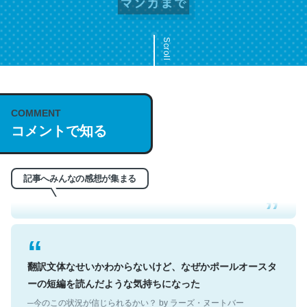
Scroll
COMMENT
これは名文。彼はとてもクレバーなんだろうなと凄く思
コメントで知る
う。英語少しでも読める人は原文もお勧め。自分はこの流
れ好き。Let’s Fucking Go. Then Covid hit. Shit.
─今のこの状況が信じられるかい？ by ラーズ・ヌートバー
記事へみんなの感想が集まる
翻訳文体なせいかわからないけど、なぜかポールオースタ
ーの短編を読んだような気持ちになった
─今のこの状況が信じられるかい？ by ラーズ・ヌートバー