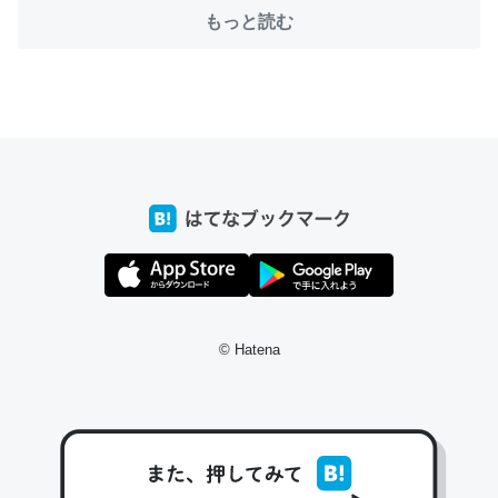
─たまにLINEするくらいだった遠方の父67歳と僕。ITツール導入で
もっと読む
コミュニケーションが劇的に変化した｜tayorini by LIFULL介護
これ作ろう。/早速夕食に作った！本当にスナップえんどう
が止まらなくなった…！生のにんにくが結構効いてるの
で、気になる場合はにんにくだけ加熱してから加えたりガ
ーリックパウダーで代用してもいいかも。
─野菜が止まらなくなる南フランス発祥の万能ソース「アイオリソ
ース」の作り方をビストロ居酒屋のシェフに聞いてみた - メシ通 | ホ
ットペッパーグルメ
© Hatena
スペインにもアリオリソースがあり、それも美味しいんだ
けど、読み方が違うだけで同じものを指すのか、また違う