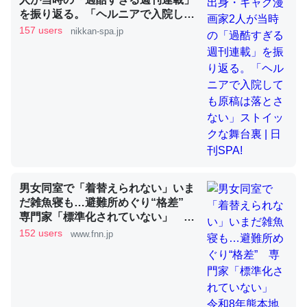
を振り返る。「ヘルニアで入院して
も原稿は落とさない」ストイックな
157 users
nikkan-spa.jp
舞台裏 | 日刊SPA!
昆虫ってカルシウム少ないのか。知らんかった。調べたら
コオロギのカルシウム分はエビの600分の1程度。
─ニュース :: 【研究発表】昆虫学の大問題＝「昆虫はなぜ海にいな
いのか」に関する新仮説
論文では「淡水はカルシウムも酸素も不足してて両方に不
男女同室で「着替えられない」いま
利だから両方が拮抗してるのでは」とあって面白い。海に
だ雑魚寝も…避難所めぐり“格差”
専門家「標準化されていない」 令
いる鋏角類（カブトガニ・ウミグモ）はカルシウムを使わ
和8年熊本地震｜FNNプライムオン
152 users
www.fnn.jp
ずキチンを強化してる筈だが、酵素が違うのか？
ライン
─ニュース :: 【研究発表】昆虫学の大問題＝「昆虫はなぜ海にいな
いのか」に関する新仮説