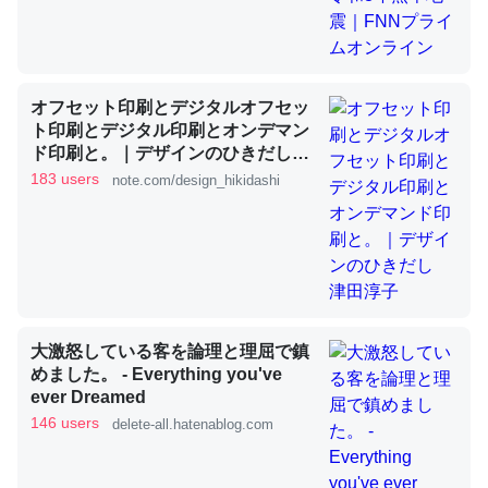
これを元に考えるとカルシウムを大量に使う脊椎動物と貝
類は苦労してるんだな…。腹足類だと殻を無くしてナメク
オフセット印刷とデジタルオフセッ
ジになったり努力してるし。
ト印刷とデジタル印刷とオンデマン
ド印刷と。｜デザインのひきだし
─ニュース :: 【研究発表】昆虫学の大問題＝「昆虫はなぜ海にいな
いのか」に関する新仮説
津田淳子
183 users
note.com/design_hikidashi
ウチもEchoを実家に置いて４年。でたまに覗いてる。ぼ
ちぼちRingも置こうかと画策中。あと、Googleマップで
大激怒している客を論理と理屈で鎮
位置情報を共有してる。電池残量や充電中かが分かるので
めました。 - Everything you've
これ見て生きてるなって分かる。
ever Dreamed
146 users
delete-all.hatenablog.com
─たまにLINEするくらいだった遠方の父67歳と僕。ITツール導入で
コミュニケーションが劇的に変化した｜tayorini by LIFULL介護