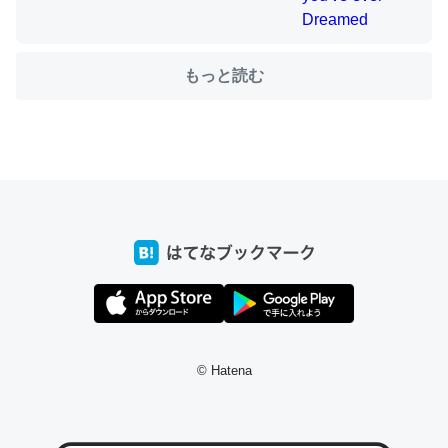
もっと読む
ちょうど同じ理由でEcho Show 8を設定中でした。Prime
とかSpotifyを支払う孝行もできる。一生で親と会える残
り時間を日数にすると1週間とかの人が多いそうだけど、
それを実質100倍以上に伸ばす効果があるはず……
─たまにLINEするくらいだった遠方の父67歳と僕。ITツール導入で
コミュニケーションが劇的に変化した｜tayorini by LIFULL介護
私も3年前ぐらいに祖母の家に設置した。ポケットWifiみ
たいなのでネット環境作ったけどAlexaしか使わないので
© Hatena
回線代ほとんどかからないですよ。参考：
https://toyoshi.hatenablog.com/entry/2019/05/15/1805
34