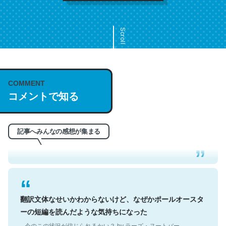
Scroll
COMMENT
これは名文。彼はとてもクレバーなんだろうなと凄く思
コメントで知る
う。英語少しでも読める人は原文もお勧め。自分はこの流
れ好き。Let’s Fucking Go. Then Covid hit. Shit.
─今のこの状況が信じられるかい？ by ラーズ・ヌートバー
記事へみんなの感想が集まる
翻訳文体なせいかわからないけど、なぜかポールオースタ
ーの短編を読んだような気持ちになった
─今のこの状況が信じられるかい？ by ラーズ・ヌートバー