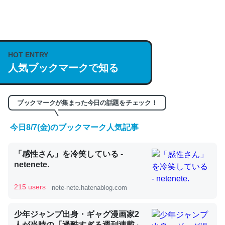
何気にChatGPTの仕組み、特に「トークン」について解
説してる記事が少ないので貴重な良記事。/続編来た
https://isobe324649.hatenablog.com/entry/2023/03/27
HOT ENTRY
人気ブックマークで知る
/064121
─GPTの仕組みと限界についての考察（１） - conceptualization
ブックマークが集まった今日の話題をチェック！
今日8/7(金)のブックマーク人気記事
これは良記事。32768トークンだと英語小説100ページ分
「感性さん」を冷笑している -
くらい。小説でいう「ずっと前の伏線」は回収されないけ
netenete.
ど、短期記憶というには多い分量。進化すればするほど分
かりやすく強くなりそう
215 users
nete-nete.hatenablog.com
─GPTの仕組みと限界についての考察（１） - conceptualization
少年ジャンプ出身・ギャグ漫画家2
人が当時の「過酷すぎる週刊連載」