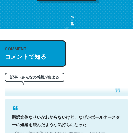
Scroll
COMMENT
これは名文。彼はとてもクレバーなんだろうなと凄く思
コメントで知る
う。英語少しでも読める人は原文もお勧め。自分はこの流
れ好き。Let’s Fucking Go. Then Covid hit. Shit.
─今のこの状況が信じられるかい？ by ラーズ・ヌートバー
記事へみんなの感想が集まる
翻訳文体なせいかわからないけど、なぜかポールオースタ
ーの短編を読んだような気持ちになった
─今のこの状況が信じられるかい？ by ラーズ・ヌートバー