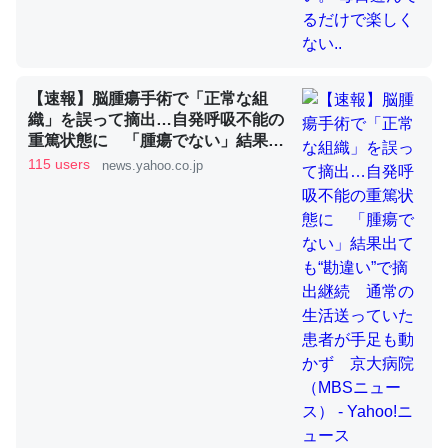
これを元に考えるとカルシウムを大量に使う脊椎動物と貝
類は苦労してるんだな…。腹足類だと殻を無くしてナメク
【速報】脳腫瘍手術で「正常な組
ジになったり努力してるし。
織」を誤って摘出…自発呼吸不能の
重篤状態に 「腫瘍でない」結果出
─ニュース :: 【研究発表】昆虫学の大問題＝「昆虫はなぜ海にいな
いのか」に関する新仮説
ても“勘違い”で摘出継続 通常の生
115 users
news.yahoo.co.jp
活送っていた患者が手足も動かず
京大病院（MBSニュース） -
Yahoo!ニュース
ウチもEchoを実家に置いて４年。でたまに覗いてる。ぼ
ちぼちRingも置こうかと画策中。あと、Googleマップで
位置情報を共有してる。電池残量や充電中かが分かるので
これ見て生きてるなって分かる。
─たまにLINEするくらいだった遠方の父67歳と僕。ITツール導入で
コミュニケーションが劇的に変化した｜tayorini by LIFULL介護