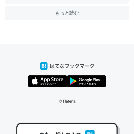
もっと読む
ちょうど同じ理由でEcho Show 8を設定中でした。Prime
とかSpotifyを支払う孝行もできる。一生で親と会える残
り時間を日数にすると1週間とかの人が多いそうだけど、
それを実質100倍以上に伸ばす効果があるはず……
─たまにLINEするくらいだった遠方の父67歳と僕。ITツール導入で
コミュニケーションが劇的に変化した｜tayorini by LIFULL介護
私も3年前ぐらいに祖母の家に設置した。ポケットWifiみ
© Hatena
たいなのでネット環境作ったけどAlexaしか使わないので
回線代ほとんどかからないですよ。参考：
https://toyoshi.hatenablog.com/entry/2019/05/15/1805
34