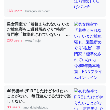
163 users
kuragebunch.com
昆虫ってカルシウム少ないのか。知らんかった。調べたら
コオロギのカルシウム分はエビの600分の1程度。
男女同室で「着替えられない」いま
だ雑魚寝も…避難所めぐり“格差”
─ニュース :: 【研究発表】昆虫学の大問題＝「昆虫はなぜ海にいな
専門家「標準化されていない」 令
いのか」に関する新仮説
和8年熊本地震｜FNNプライムオン
283 users
www.fnn.jp
ライン
論文では「淡水はカルシウムも酸素も不足してて両方に不
利だから両方が拮抗してるのでは」とあって面白い。海に
いる鋏角類（カブトガニ・ウミグモ）はカルシウムを使わ
ずキチンを強化してる筈だが、酵素が違うのか？
40代後半でFIREしたけどやりたい
─ニュース :: 【研究発表】昆虫学の大問題＝「昆虫はなぜ海にいな
いのか」に関する新仮説
ことがない。 毎日遊んでるだけで楽
しくない..
88 users
anond.hatelabo.jp