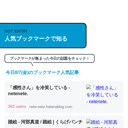
何気にChatGPTの仕組み、特に「トークン」について解
説してる記事が少ないので貴重な良記事。/続編来た
https://isobe324649.hatenablog.com/entry/2023/03/27
HOT ENTRY
人気ブックマークで知る
/064121
─GPTの仕組みと限界についての考察（１） - conceptualization
ブックマークが集まった今日の話題をチェック！
今日8/7(金)のブックマーク人気記事
これは良記事。32768トークンだと英語小説100ページ分
「感性さん」を冷笑している -
くらい。小説でいう「ずっと前の伏線」は回収されないけ
netenete.
ど、短期記憶というには多い分量。進化すればするほど分
かりやすく強くなりそう
382 users
nete-nete.hatenablog.com
─GPTの仕組みと限界についての考察（１） - conceptualization
踏絵 - 河部真道 / 踏絵 | くらげバンチ