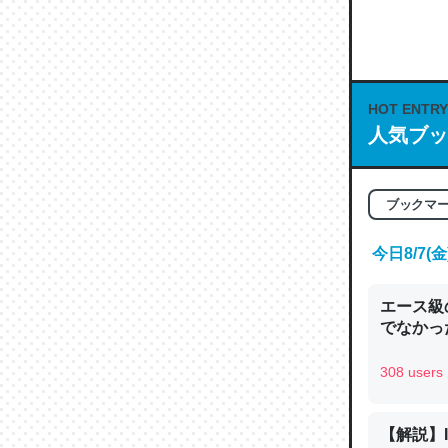
何気にC
な良記事。/続
─GPTの仕
HOT ENTRY
人気ブッ
これは良
ブックマ
の伏線」
今日8/7
やすく強
─GPTの仕
エース級
でなかっ
308 users
昆虫って
【解説】
の600