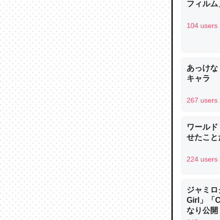
フィルム」
─ニュース
104 users
あっけな
論文では
キャラ
は」とあ
チンを強
267 users
─ニュース
ワールド
せたこと
224 users
これを元
類だと殻
ジャミロクワ
─ニュース
Girl」
なり公開！