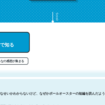
Scroll
で知る
文。彼はとてもクレバーなんだろうなと凄く思う。英語少しでも読める
分はこの流れ好き。Let’s Fucking Go. Then Covid hit. Shit.
状況が信じられるかい？ by ラーズ・ヌートバー
んなの感想が集まる
なせいかわからないけど、なぜかポールオースターの短編を読んだよう
状況が信じられるかい？ by ラーズ・ヌートバー