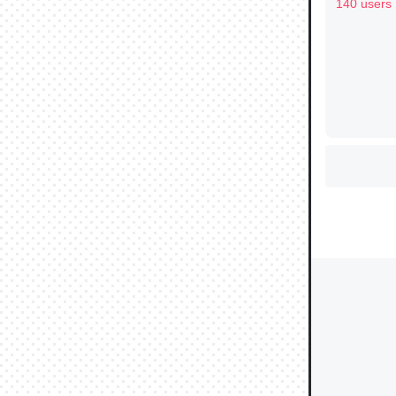
なる日本
140 users
ウチもE
中。あと
れ見て生
─たまにL
た｜tayori
ちょうど同
きる。一
を実質1
─たまにL
た｜tayori