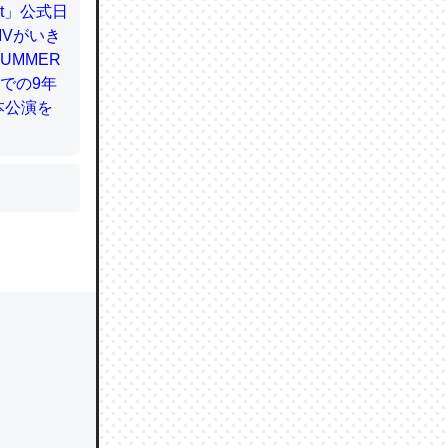
かと画策
るのでこ
的に変化し
う孝行もで
ど、それ
的に変化し