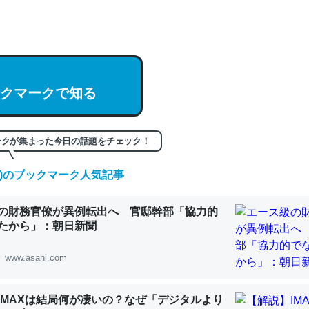
hatGPTの仕組み、特に「トークン」について解説してる記事が少ない
編来た https://isobe324649.hatenablog.com/entry/2023/03/27/
組みと限界についての考察（１） - conceptualization
クマークで知る
記事。32768トークンだと英語小説100ページ分くらい。小説でいう「
ークが集まった今日の話題をチェック！
は回収されないけど、短期記憶というには多い分量。進化すればするほ
(金)のブックマーク人気記事
くなりそう
組みと限界についての考察（１） - conceptualization
の財務官僚が異例転出へ 官邸幹部「協力的
たから」：朝日新聞
www.asahi.com
カルシウム少ないのか。知らんかった。調べたらコオロギのカルシウム
IMAXは結局何が凄いの？なぜ「デジタルより
分の1程度。