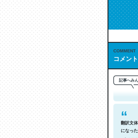
COMMENT
コメント
これは名
もお勧め。自
─今のこの
記事へみ
翻訳文体
になった
─今のこの