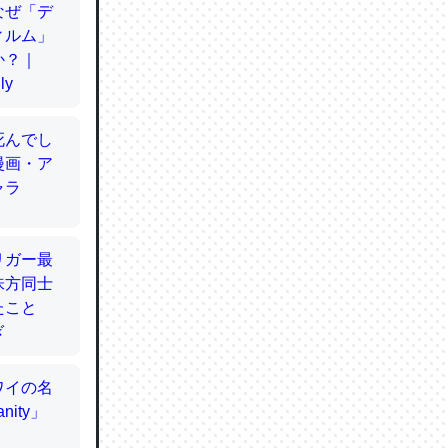
てるので
使わずキ
…。腹足