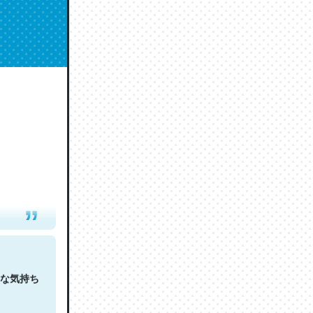
人は原文
な気持ち