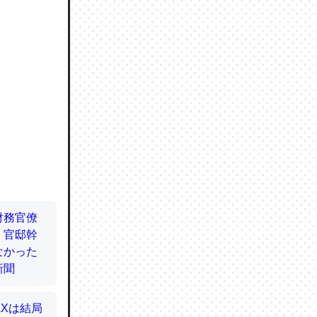
ので貴重
064121
ずっと前
ど分かり
分はエビ