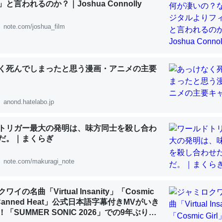
と言われるのか？｜Joshua Connolly
 :: 【研究発表】昆虫学の大問題＝「昆虫はなぜ海にいないのか」に関する新仮説
note.com/joshua_film
く死んでしまったと思う漫画・アニメの主要
「淡水はカルシウムも酸素も不足してて両方に不利だから両方が拮抗し
って面白い。海にいる鋏角類（カブトガニ・ウミグモ）はカルシウムを
化してる筈だが、酵素が違うのか？
anond.hatelabo.jp
 :: 【研究発表】昆虫学の大問題＝「昆虫はなぜ海にいないのか」に関する新仮説
トリガー最大の発明は、味方同士を殺し合わ
だ。｜まくらぎ
note.com/makuragi_note
に考えるとカルシウムを大量に使う脊椎動物と貝類は苦労してるんだな
を無くしてナメクジになったり努力してるし。
イの名曲「Virtual Insanity」「Cosmic
 :: 【研究発表】昆虫学の大問題＝「昆虫はなぜ海にいないのか」に関する新仮説
「Canned Heat」公式日本語字幕付きMVがいき
「SUMMER SONIC 2026」での9年ぶりと