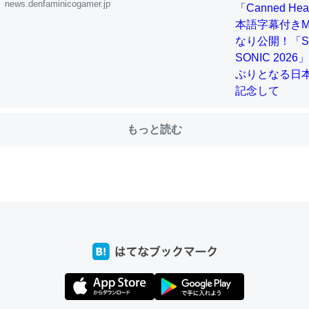
公演を記念して
news.denfaminicogamer.jp
choを実家に置いて４年。でたまに覗いてる。ぼちぼちRingも置こう
、Googleマップで位置情報を共有してる。電池残量や充電中かが分か
きてるなって分かる。
INEするくらいだった遠方の父67歳と僕。ITツール導入でコミュニケーションが劇
ni by LIFULL介護
もっと読む
じ理由でEcho Show 8を設定中でした。PrimeとかSpotifyを支払
生で親と会える残り時間を日数にすると1週間とかの人が多いそうだけ
00倍以上に伸ばす効果があるはず……
INEするくらいだった遠方の父67歳と僕。ITツール導入でコミュニケーションが劇
ni by LIFULL介護