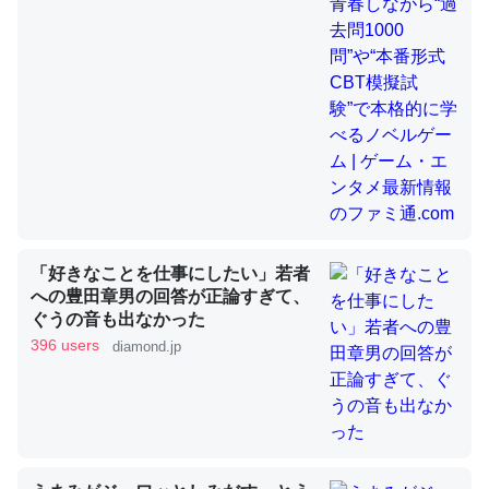
昆虫ってカルシウム少ないのか。知らんかった。調べたら
コオロギのカルシウム分はエビの600分の1程度。
─ニュース :: 【研究発表】昆虫学の大問題＝「昆虫はなぜ海にいな
いのか」に関する新仮説
「好きなことを仕事にしたい」若者
論文では「淡水はカルシウムも酸素も不足してて両方に不
への豊田章男の回答が正論すぎて、
ぐうの音も出なかった
利だから両方が拮抗してるのでは」とあって面白い。海に
396 users
diamond.jp
いる鋏角類（カブトガニ・ウミグモ）はカルシウムを使わ
ずキチンを強化してる筈だが、酵素が違うのか？
─ニュース :: 【研究発表】昆虫学の大問題＝「昆虫はなぜ海にいな
いのか」に関する新仮説