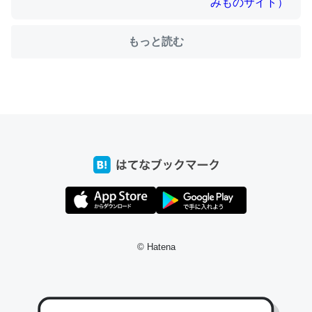
もっと読む
ちょうど同じ理由でEcho Show 8を設定中でした。Prime
とかSpotifyを支払う孝行もできる。一生で親と会える残
り時間を日数にすると1週間とかの人が多いそうだけど、
それを実質100倍以上に伸ばす効果があるはず……
─たまにLINEするくらいだった遠方の父67歳と僕。ITツール導入で
コミュニケーションが劇的に変化した｜tayorini by LIFULL介護
私も3年前ぐらいに祖母の家に設置した。ポケットWifiみ
© Hatena
たいなのでネット環境作ったけどAlexaしか使わないので
回線代ほとんどかからないですよ。参考：
https://toyoshi.hatenablog.com/entry/2019/05/15/1805
34