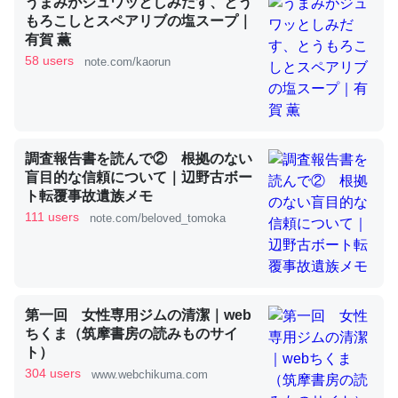
うまみがジュワッとしみだす、とう
もろこしとスペアリブの塩スープ｜
有賀 薫
これを元に考えるとカルシウムを大量に使う脊椎動物と貝
58 users
note.com/kaorun
類は苦労してるんだな…。腹足類だと殻を無くしてナメク
ジになったり努力してるし。
─ニュース :: 【研究発表】昆虫学の大問題＝「昆虫はなぜ海にいな
いのか」に関する新仮説
調査報告書を読んで② 根拠のない
盲目的な信頼について｜辺野古ボー
ト転覆事故遺族メモ
111 users
note.com/beloved_tomoka
ウチもEchoを実家に置いて４年。でたまに覗いてる。ぼ
ちぼちRingも置こうかと画策中。あと、Googleマップで
位置情報を共有してる。電池残量や充電中かが分かるので
第一回 女性専用ジムの清潔｜web
これ見て生きてるなって分かる。
ちくま（筑摩書房の読みものサイ
─たまにLINEするくらいだった遠方の父67歳と僕。ITツール導入で
ト）
コミュニケーションが劇的に変化した｜tayorini by LIFULL介護
304 users
www.webchikuma.com