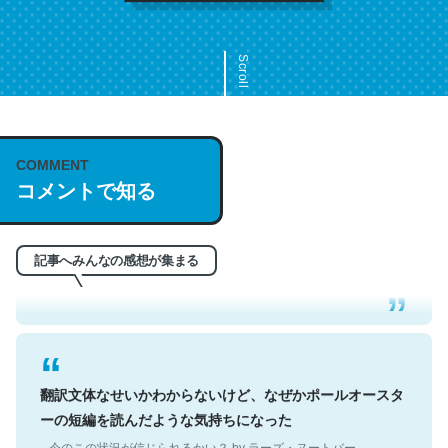
Scroll
COMMENT
これは名文。彼はとてもクレバーなんだろうなと凄く思
コメントで知る
う。英語少しでも読める人は原文もお勧め。自分はこの流
れ好き。Let’s Fucking Go. Then Covid hit. Shit.
─今のこの状況が信じられるかい？ by ラーズ・ヌートバー
記事へみんなの感想が集まる
翻訳文体なせいかわからないけど、なぜかポールオースタ
ーの短編を読んだような気持ちになった
─今のこの状況が信じられるかい？ by ラーズ・ヌートバー