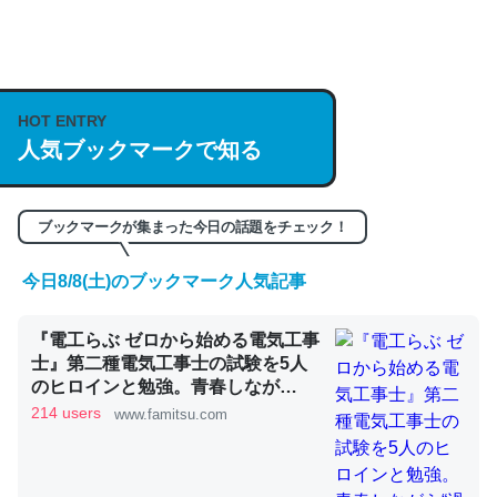
何気にChatGPTの仕組み、特に「トークン」について解
説してる記事が少ないので貴重な良記事。/続編来た
https://isobe324649.hatenablog.com/entry/2023/03/27
HOT ENTRY
人気ブックマークで知る
/064121
─GPTの仕組みと限界についての考察（１） - conceptualization
ブックマークが集まった今日の話題をチェック！
今日8/8(土)のブックマーク人気記事
これは良記事。32768トークンだと英語小説100ページ分
『電工らぶ ゼロから始める電気工事
くらい。小説でいう「ずっと前の伏線」は回収されないけ
士』第二種電気工事士の試験を5人
ど、短期記憶というには多い分量。進化すればするほど分
のヒロインと勉強。青春しなが
かりやすく強くなりそう
ら“過去問1000問”や“本番形式CBT
214 users
www.famitsu.com
模擬試験”で本格的に学べるノベル
─GPTの仕組みと限界についての考察（１） - conceptualization
ゲーム | ゲーム・エンタメ最新情報
のファミ通.com