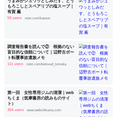
うまみがジュワッとしみだす、とう
もろこしとスペアリブの塩スープ｜
有賀 薫
これを元に考えるとカルシウムを大量に使う脊椎動物と貝
58 users
note.com/kaorun
類は苦労してるんだな…。腹足類だと殻を無くしてナメク
ジになったり努力してるし。
─ニュース :: 【研究発表】昆虫学の大問題＝「昆虫はなぜ海にいな
いのか」に関する新仮説
調査報告書を読んで② 根拠のない
盲目的な信頼について｜辺野古ボー
ト転覆事故遺族メモ
111 users
note.com/beloved_tomoka
ウチもEchoを実家に置いて４年。でたまに覗いてる。ぼ
ちぼちRingも置こうかと画策中。あと、Googleマップで
位置情報を共有してる。電池残量や充電中かが分かるので
第一回 女性専用ジムの清潔｜web
これ見て生きてるなって分かる。
ちくま（筑摩書房の読みものサイ
─たまにLINEするくらいだった遠方の父67歳と僕。ITツール導入で
ト）
コミュニケーションが劇的に変化した｜tayorini by LIFULL介護
304 users
www.webchikuma.com