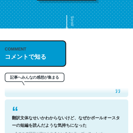
Scroll
COMMENT
これは名文。彼はとてもクレバーなんだろうなと凄く思
コメントで知る
う。英語少しでも読める人は原文もお勧め。自分はこの流
れ好き。Let’s Fucking Go. Then Covid hit. Shit.
─今のこの状況が信じられるかい？ by ラーズ・ヌートバー
記事へみんなの感想が集まる
翻訳文体なせいかわからないけど、なぜかポールオースタ
ーの短編を読んだような気持ちになった
─今のこの状況が信じられるかい？ by ラーズ・ヌートバー