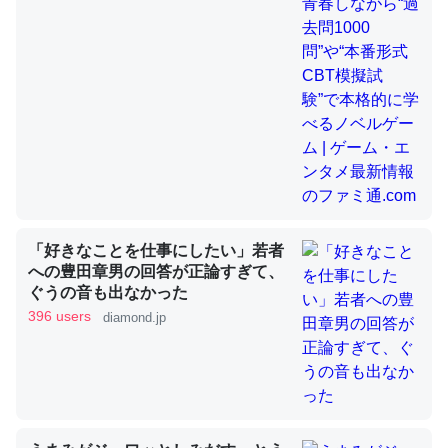
昆虫ってカルシウム少ないのか。知らんかった。調べたら
コオロギのカルシウム分はエビの600分の1程度。
─ニュース :: 【研究発表】昆虫学の大問題＝「昆虫はなぜ海にいな
いのか」に関する新仮説
「好きなことを仕事にしたい」若者
論文では「淡水はカルシウムも酸素も不足してて両方に不
への豊田章男の回答が正論すぎて、
ぐうの音も出なかった
利だから両方が拮抗してるのでは」とあって面白い。海に
396 users
diamond.jp
いる鋏角類（カブトガニ・ウミグモ）はカルシウムを使わ
ずキチンを強化してる筈だが、酵素が違うのか？
─ニュース :: 【研究発表】昆虫学の大問題＝「昆虫はなぜ海にいな
いのか」に関する新仮説