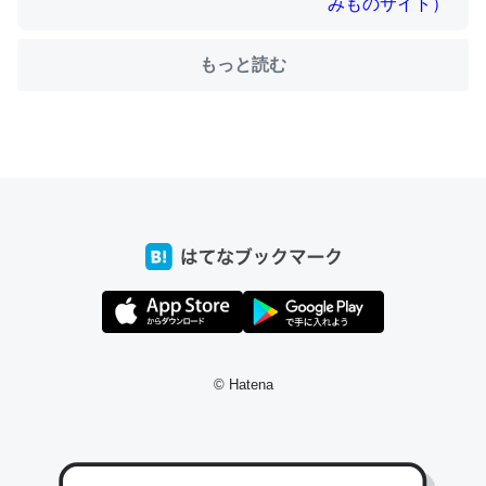
もっと読む
ちょうど同じ理由でEcho Show 8を設定中でした。Prime
とかSpotifyを支払う孝行もできる。一生で親と会える残
り時間を日数にすると1週間とかの人が多いそうだけど、
それを実質100倍以上に伸ばす効果があるはず……
─たまにLINEするくらいだった遠方の父67歳と僕。ITツール導入で
コミュニケーションが劇的に変化した｜tayorini by LIFULL介護
私も3年前ぐらいに祖母の家に設置した。ポケットWifiみ
© Hatena
たいなのでネット環境作ったけどAlexaしか使わないので
回線代ほとんどかからないですよ。参考：
https://toyoshi.hatenablog.com/entry/2019/05/15/1805
34