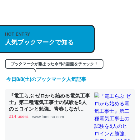
何気にChatGPTの仕組み、特に「トークン」について解
説してる記事が少ないので貴重な良記事。/続編来た
HOT ENTRY
https://isobe324649.hatenablog.com/entry/2023/03/27
人気ブックマークで知る
/064121
─GPTの仕組みと限界についての考察（１） - conceptualization
ブックマークが集まった今日の話題をチェック！
今日8/8(土)のブックマーク人気記事
これは良記事。32768トークンだと英語小説100ページ分
『電工らぶ ゼロから始める電気工事
くらい。小説でいう「ずっと前の伏線」は回収されないけ
士』第二種電気工事士の試験を5人
ど、短期記憶というには多い分量。進化すればするほど分
のヒロインと勉強。青春しなが
かりやすく強くなりそう
ら“過去問1000問”や“本番形式CBT
214 users
www.famitsu.com
模擬試験”で本格的に学べるノベル
─GPTの仕組みと限界についての考察（１） - conceptualization
ゲーム | ゲーム・エンタメ最新情報
のファミ通.com