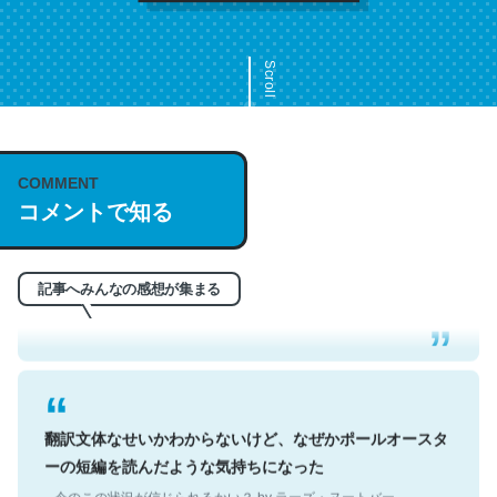
Scroll
COMMENT
これは名文。彼はとてもクレバーなんだろうなと凄く思
コメントで知る
う。英語少しでも読める人は原文もお勧め。自分はこの流
れ好き。Let’s Fucking Go. Then Covid hit. Shit.
─今のこの状況が信じられるかい？ by ラーズ・ヌートバー
記事へみんなの感想が集まる
翻訳文体なせいかわからないけど、なぜかポールオースタ
ーの短編を読んだような気持ちになった
─今のこの状況が信じられるかい？ by ラーズ・ヌートバー