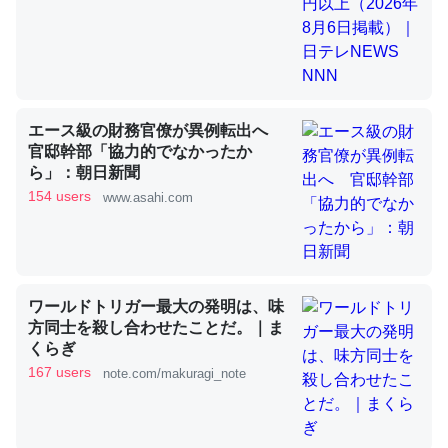
昆虫ってカルシウム少ないのか。知らんかった。調べたら
コオロギのカルシウム分はエビの600分の1程度。
─ニュース :: 【研究発表】昆虫学の大問題＝「昆虫はなぜ海にいな
エース級の財務官僚が異例転出へ
いのか」に関する新仮説
官邸幹部「協力的でなかったか
ら」：朝日新聞
154 users
www.asahi.com
論文では「淡水はカルシウムも酸素も不足してて両方に不
利だから両方が拮抗してるのでは」とあって面白い。海に
ワールドトリガー最大の発明は、味
いる鋏角類（カブトガニ・ウミグモ）はカルシウムを使わ
方同士を殺し合わせたことだ。｜ま
ずキチンを強化してる筈だが、酵素が違うのか？
くらぎ
167 users
─ニュース :: 【研究発表】昆虫学の大問題＝「昆虫はなぜ海にいな
note.com/makuragi_note
いのか」に関する新仮説