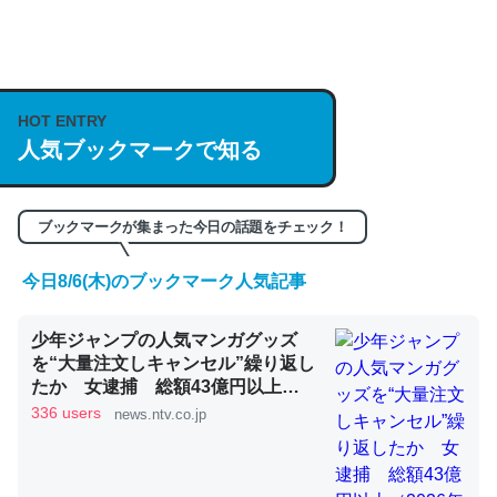
何気にChatGPTの仕組み、特に「トークン」について解
説してる記事が少ないので貴重な良記事。/続編来た
https://isobe324649.hatenablog.com/entry/2023/03/27
HOT ENTRY
人気ブックマークで知る
/064121
─GPTの仕組みと限界についての考察（１） - conceptualization
ブックマークが集まった今日の話題をチェック！
今日8/6(木)のブックマーク人気記事
これは良記事。32768トークンだと英語小説100ページ分
少年ジャンプの人気マンガグッズ
くらい。小説でいう「ずっと前の伏線」は回収されないけ
を“大量注文しキャンセル”繰り返し
ど、短期記憶というには多い分量。進化すればするほど分
たか 女逮捕 総額43億円以上
かりやすく強くなりそう
（2026年8月6日掲載）｜日テレ
336 users
news.ntv.co.jp
NEWS NNN
─GPTの仕組みと限界についての考察（１） - conceptualization