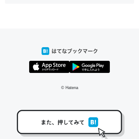
ちょうど同じ理由でEcho Show 8を設定中でした。Prime
とかSpotifyを支払う孝行もできる。一生で親と会える残
り時間を日数にすると1週間とかの人が多いそうだけど、
それを実質100倍以上に伸ばす効果があるはず……
─たまにLINEするくらいだった遠方の父67歳と僕。ITツール導入で
コミュニケーションが劇的に変化した｜tayorini by LIFULL介護
© Hatena
私も3年前ぐらいに祖母の家に設置した。ポケットWifiみ
たいなのでネット環境作ったけどAlexaしか使わないので
回線代ほとんどかからないですよ。参考：
https://toyoshi.hatenablog.com/entry/2019/05/15/1805
34