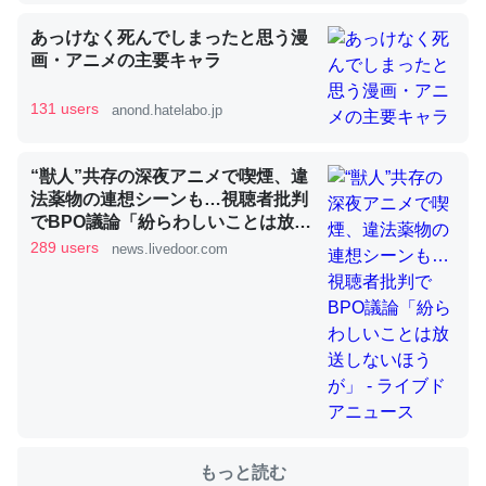
あっけなく死んでしまったと思う漫
画・アニメの主要キャラ
これを元に考えるとカルシウムを大量に使う脊椎動物と貝
類は苦労してるんだな…。腹足類だと殻を無くしてナメク
131 users
anond.hatelabo.jp
ジになったり努力してるし。
─ニュース :: 【研究発表】昆虫学の大問題＝「昆虫はなぜ海にいな
いのか」に関する新仮説
“獣人”共存の深夜アニメで喫煙、違
法薬物の連想シーンも…視聴者批判
でBPO議論「紛らわしいことは放送
しないほうが」 - ライブドアニュー
289 users
news.livedoor.com
ス
ウチもEchoを実家に置いて４年。でたまに覗いてる。ぼ
ちぼちRingも置こうかと画策中。あと、Googleマップで
位置情報を共有してる。電池残量や充電中かが分かるので
これ見て生きてるなって分かる。
─たまにLINEするくらいだった遠方の父67歳と僕。ITツール導入で
コミュニケーションが劇的に変化した｜tayorini by LIFULL介護
もっと読む