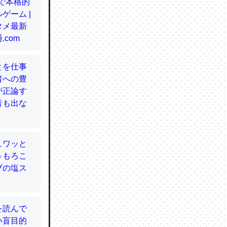
てるので
使わずキ
…。腹足