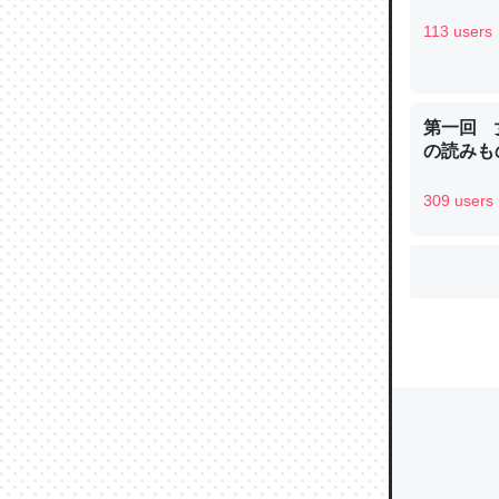
113 users
ウチもE
中。あと
第一回 
れ見て生
の読みも
─たまにL
た｜tayori
309 users
ちょうど同
きる。一
を実質1
─たまにL
た｜tayori