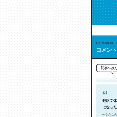
COMMENT
これは名
コメント
もお勧め。自
─今のこの
記事へみ
翻訳文体
になった
─今のこの