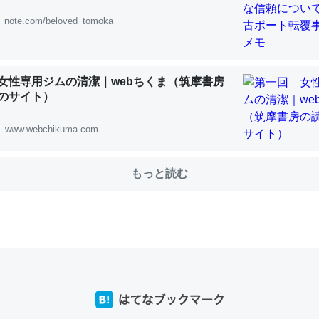
note.com/beloved_tomoka
choを実家に置いて４年。でたまに覗いてる。ぼちぼちRingも置こう
、Googleマップで位置情報を共有してる。電池残量や充電中かが分か
女性専用ジムの清潔｜webちくま（筑摩書房
きてるなって分かる。
のサイト）
INEするくらいだった遠方の父67歳と僕。ITツール導入でコミュニケーションが劇
ni by LIFULL介護
www.webchikuma.com
もっと読む
じ理由でEcho Show 8を設定中でした。PrimeとかSpotifyを支払
生で親と会える残り時間を日数にすると1週間とかの人が多いそうだけ
00倍以上に伸ばす効果があるはず……
INEするくらいだった遠方の父67歳と僕。ITツール導入でコミュニケーションが劇
ni by LIFULL介護