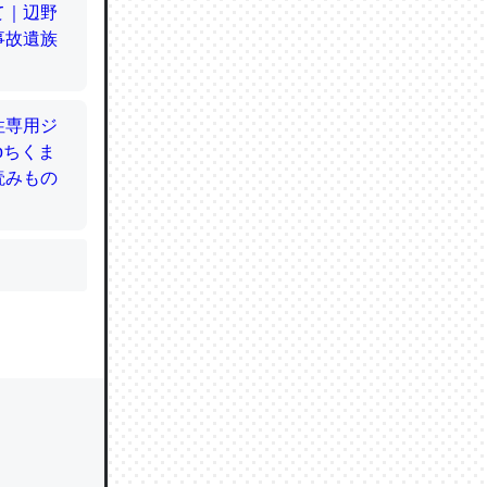
かと画策
るのでこ
的に変化し
う孝行もで
ど、それ
的に変化し