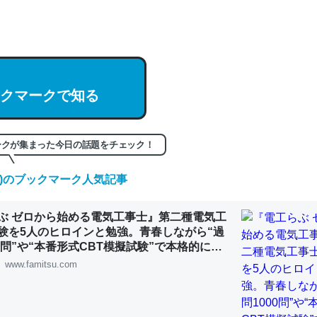
hatGPTの仕組み、特に「トークン」について解説してる記事が少ない
編来た https://isobe324649.hatenablog.com/entry/2023/03/27/
組みと限界についての考察（１） - conceptualization
クマークで知る
記事。32768トークンだと英語小説100ページ分くらい。小説でいう「
ークが集まった今日の話題をチェック！
は回収されないけど、短期記憶というには多い分量。進化すればするほ
くなりそう
(土)のブックマーク人気記事
組みと限界についての考察（１） - conceptualization
ぶ ゼロから始める電気工事士』第二種電気工
験を5人のヒロインと勉強。青春しながら“過
00問”や“本番形式CBT模擬試験”で本格的に学
ルゲーム | ゲーム・エンタメ最新情報のファミ
www.famitsu.com
カルシウム少ないのか。知らんかった。調べたらコオロギのカルシウム
分の1程度。