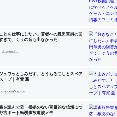
 :: 【研究発表】昆虫学の大問題＝「昆虫はなぜ海にいないのか」に関する新仮説
ことを仕事にしたい」若者への豊田章男の回
「淡水はカルシウムも酸素も不足してて両方に不利だから両方が拮抗し
すぎて、ぐうの音も出なかった
って面白い。海にいる鋏角類（カブトガニ・ウミグモ）はカルシウムを
化してる筈だが、酵素が違うのか？
diamond.jp
 :: 【研究発表】昆虫学の大問題＝「昆虫はなぜ海にいないのか」に関する新仮説
ジュワッとしみだす、とうもろこしとスペア
スープ｜有賀 薫
に考えるとカルシウムを大量に使う脊椎動物と貝類は苦労してるんだな
note.com/kaorun
を無くしてナメクジになったり努力してるし。
 :: 【研究発表】昆虫学の大問題＝「昆虫はなぜ海にいないのか」に関する新仮説
書を読んで② 根拠のない盲目的な信頼につ
野古ボート転覆事故遺族メモ