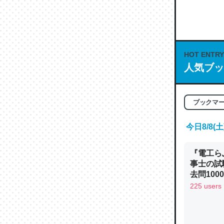
何気にC
な良記事。/続
─GPTの仕
HOT ENTRY
人気ブッ
これは良
ブックマ
の伏線」
やすく強
今日8/8
─GPTの仕
『電工ら
事士の試
去問10
べるノベ
225 users
通.com
昆虫って
の600