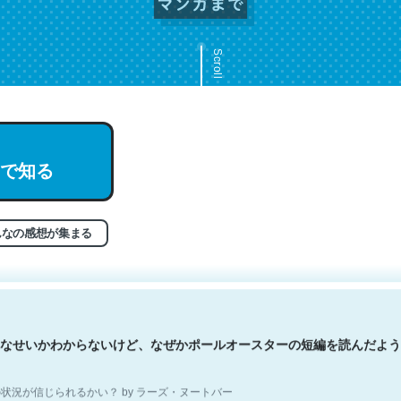
Scroll
文。彼はとてもクレバーなんだろうなと凄く思う。英語少しでも読める
で知る
分はこの流れ好き。Let’s Fucking Go. Then Covid hit. Shit.
状況が信じられるかい？ by ラーズ・ヌートバー
んなの感想が集まる
なせいかわからないけど、なぜかポールオースターの短編を読んだよう
状況が信じられるかい？ by ラーズ・ヌートバー