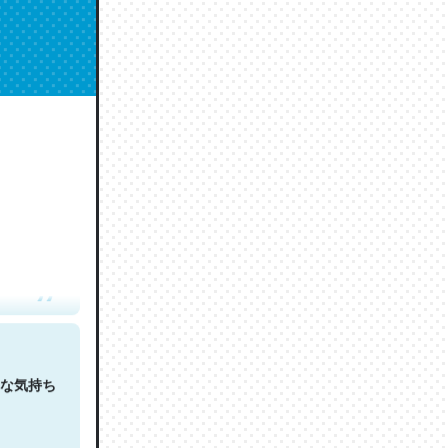
人は原文
な気持ち