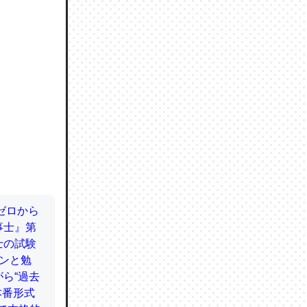
ので貴重
064121
ずっと前
ど分かり
分はエビ