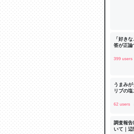
─ニュース
「好きな
論文では
答が正論
は」とあ
チンを強
399 users
─ニュース
うまみが
リブの塩
これを元
62 users
類だと殻
─ニュース
調査報告
いて｜辺