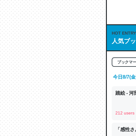
何気にC
な良記事。/続
─GPTの仕
HOT ENTRY
人気ブッ
これは良
ブックマ
の伏線」
やすく強
今日8/7
─GPTの仕
踏絵 - 
212 users
昆虫って
「感性さん
の600