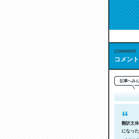
COMMENT
コメント
これは名
もお勧め。自
─今のこの
記事へみ
翻訳文体
になった
─今のこの