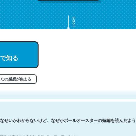
Scroll
で知る
文。彼はとてもクレバーなんだろうなと凄く思う。英語少しでも読める
分はこの流れ好き。Let’s Fucking Go. Then Covid hit. Shit.
状況が信じられるかい？ by ラーズ・ヌートバー
んなの感想が集まる
なせいかわからないけど、なぜかポールオースターの短編を読んだよう
状況が信じられるかい？ by ラーズ・ヌートバー