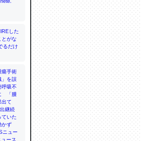
てるので
使わずキ
…。腹足