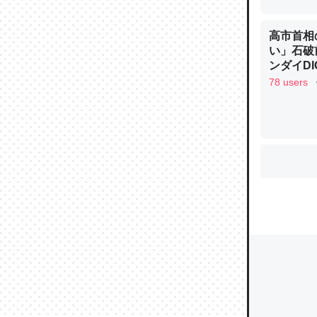
高市首相
い」石破
ウチもE
ンダイDIG
中。あと
78 users
れ見て生
─たまにL
た｜tayori
ちょうど同
きる。一
を実質1
─たまにL
た｜tayori