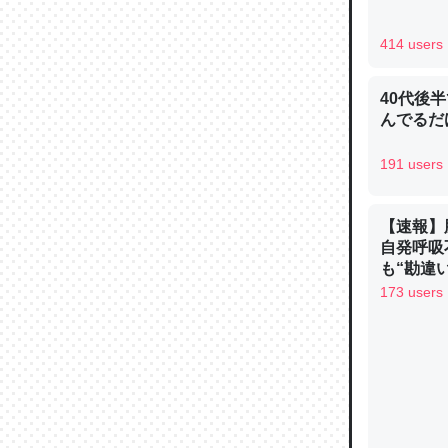
─ニュース
414 users
40代後
んでるだ
論文では
191 users
は」とあ
チンを強
─ニュース
【速報】
自発呼吸
も“勘違
手足も動か
173 users
ュース
これを元
類だと殻
─ニュース