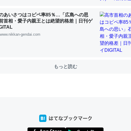
のあいさつはコピペ率85％…「広島への思
前首相・愛子内親王とは絶望的格差｜日刊ゲ
choを実家に置いて４年。でたまに覗いてる。ぼちぼちRingも置こう
ITAL
、Googleマップで位置情報を共有してる。電池残量や充電中かが分か
www.nikkan-gendai.com
きてるなって分かる。
INEするくらいだった遠方の父67歳と僕。ITツール導入でコミュニケーションが劇
ni by LIFULL介護
もっと読む
じ理由でEcho Show 8を設定中でした。PrimeとかSpotifyを支払
生で親と会える残り時間を日数にすると1週間とかの人が多いそうだけ
00倍以上に伸ばす効果があるはず……
INEするくらいだった遠方の父67歳と僕。ITツール導入でコミュニケーションが劇
ni by LIFULL介護