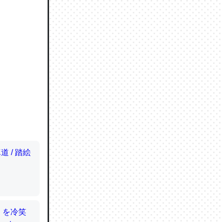
ので貴重
064121
ずっと前
ど分かり
分はエビ