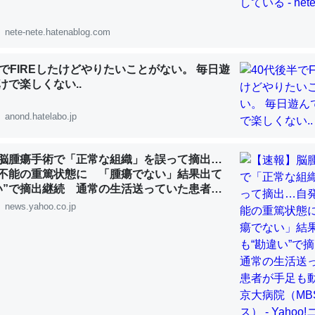
 :: 【研究発表】昆虫学の大問題＝「昆虫はなぜ海にいないのか」に関する新仮説
nete-nete.hatenablog.com
半でFIREしたけどやりたいことがない。 毎日遊
けで楽しくない..
「淡水はカルシウムも酸素も不足してて両方に不利だから両方が拮抗し
って面白い。海にいる鋏角類（カブトガニ・ウミグモ）はカルシウムを
anond.hatelabo.jp
化してる筈だが、酵素が違うのか？
 :: 【研究発表】昆虫学の大問題＝「昆虫はなぜ海にいないのか」に関する新仮説
脳腫瘍手術で「正常な組織」を誤って摘出…
不能の重篤状態に 「腫瘍でない」結果出て
い”で摘出継続 通常の生活送っていた患者が
ず 京大病院（MBSニュース） - Yahoo!ニ
news.yahoo.co.jp
に考えるとカルシウムを大量に使う脊椎動物と貝類は苦労してるんだな
を無くしてナメクジになったり努力してるし。
 :: 【研究発表】昆虫学の大問題＝「昆虫はなぜ海にいないのか」に関する新仮説