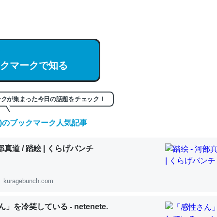
hatGPTの仕組み、特に「トークン」について解説してる記事が少ない
編来た https://isobe324649.hatenablog.com/entry/2023/03/27/
組みと限界についての考察（１） - conceptualization
クマークで知る
記事。32768トークンだと英語小説100ページ分くらい。小説でいう「
ークが集まった今日の話題をチェック！
は回収されないけど、短期記憶というには多い分量。進化すればするほ
くなりそう
(金)のブックマーク人気記事
組みと限界についての考察（１） - conceptualization
河部真道 / 踏絵 | くらげバンチ
kuragebunch.com
カルシウム少ないのか。知らんかった。調べたらコオロギのカルシウム
」を冷笑している - netenete.
分の1程度。