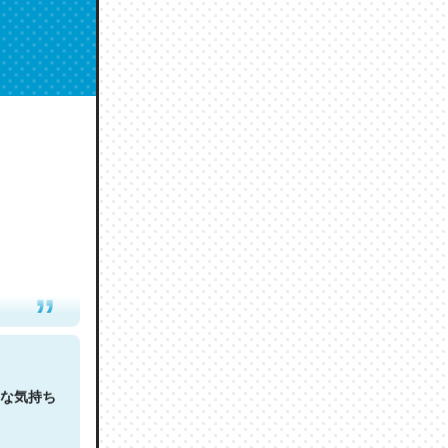
人は原文
な気持ち