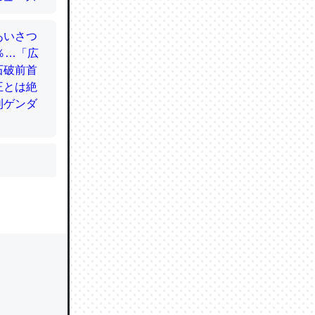
かと画策
るのでこ
的に変化し
う孝行もで
ど、それ
的に変化し