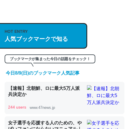
何気にChatGPTの仕組み、特に「トークン」について解
説してる記事が少ないので貴重な良記事。/続編来た
https://isobe324649.hatenablog.com/entry/2023/03/27
HOT ENTRY
/064121
人気ブックマークで知る
─GPTの仕組みと限界についての考察（１） - conceptualization
ブックマークが集まった今日の話題をチェック！
今日8/9(日)のブックマーク人気記事
これは良記事。32768トークンだと英語小説100ページ分
【速報】北朝鮮、ロに最大5万人派
くらい。小説でいう「ずっと前の伏線」は回収されないけ
兵決定か
ど、短期記憶というには多い分量。進化すればするほど分
かりやすく強くなりそう
244 users
www.47news.jp
─GPTの仕組みと限界についての考察（１） - conceptualization
女子選手を応援する人のための、や
ばいファンにならないマニュアル｜