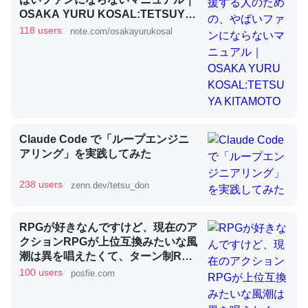
OSAKA YURU KOSAL:TETSUYA
KITAMOTO
118 users
note.com/osakayurukosal
昆虫ってカルシウム少ないのか。知らんかった。調べたら
コオロギのカルシウム分はエビの600分の1程度。
─ニュース :: 【研究発表】昆虫学の大問題＝「昆虫はなぜ海にいな
いのか」に関する新仮説
Claude Code で「ループエンジニ
アリング」を実践してみた
論文では「淡水はカルシウムも酸素も不足してて両方に不
238 users
zenn.dev/tetsu_don
利だから両方が拮抗してるのでは」とあって面白い。海に
いる鋏角類（カブトガニ・ウミグモ）はカルシウムを使わ
RPGが好きなんですけど、現在のア
ずキチンを強化してる筈だが、酵素が違うのか？
クションRPGが上位互換みたいな風
─ニュース :: 【研究発表】昆虫学の大問題＝「昆虫はなぜ海にいな
潮は異を唱えたくて、ターン制RPG
いのか」に関する新仮説
にはターン制の良さがあると思って
100 users
posfie.com
ます 一手をじっくり考えられたり、
途中で休憩したりできるのがターン