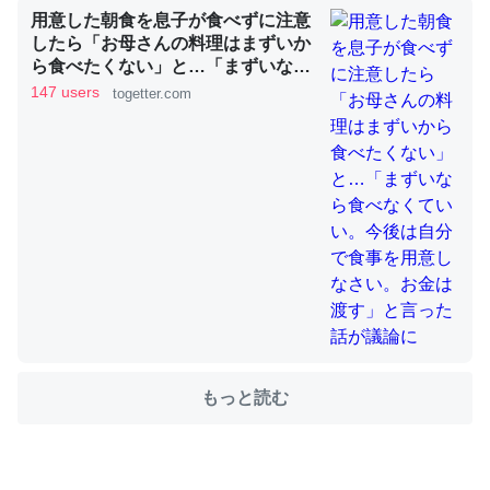
用意した朝食を息子が食べずに注意
したら「お母さんの料理はまずいか
ら食べたくない」と…「まずいなら
ちょうど同じ理由でEcho Show 8を設定中でした。Prime
食べなくていい。今後は自分で食事
147 users
togetter.com
を用意しなさい。お金は渡す」と言
とかSpotifyを支払う孝行もできる。一生で親と会える残
った話が議論に
り時間を日数にすると1週間とかの人が多いそうだけど、
それを実質100倍以上に伸ばす効果があるはず……
─たまにLINEするくらいだった遠方の父67歳と僕。ITツール導入で
コミュニケーションが劇的に変化した｜tayorini by LIFULL介護
私も3年前ぐらいに祖母の家に設置した。ポケットWifiみ
たいなのでネット環境作ったけどAlexaしか使わないので
もっと読む
回線代ほとんどかからないですよ。参考：
https://toyoshi.hatenablog.com/entry/2019/05/15/1805
34