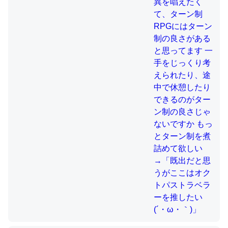
制の良さじゃないですか もっとター
ン制を煮詰めて欲しい→「既出だと
思うがここはオクトパストラベラー
これを元に考えるとカルシウムを大量に使う脊椎動物と貝
を推したい(´・ω・｀)」
類は苦労してるんだな…。腹足類だと殻を無くしてナメク
ジになったり努力してるし。
─ニュース :: 【研究発表】昆虫学の大問題＝「昆虫はなぜ海にいな
いのか」に関する新仮説
ウチもEchoを実家に置いて４年。でたまに覗いてる。ぼ
ちぼちRingも置こうかと画策中。あと、Googleマップで
位置情報を共有してる。電池残量や充電中かが分かるので
これ見て生きてるなって分かる。
─たまにLINEするくらいだった遠方の父67歳と僕。ITツール導入で
コミュニケーションが劇的に変化した｜tayorini by LIFULL介護