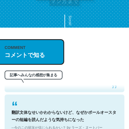
Scroll
COMMENT
これは名文。彼はとてもクレバーなんだろうなと凄く思
コメントで知る
う。英語少しでも読める人は原文もお勧め。自分はこの流
れ好き。Let’s Fucking Go. Then Covid hit. Shit.
─今のこの状況が信じられるかい？ by ラーズ・ヌートバー
記事へみんなの感想が集まる
翻訳文体なせいかわからないけど、なぜかポールオースタ
ーの短編を読んだような気持ちになった
─今のこの状況が信じられるかい？ by ラーズ・ヌートバー