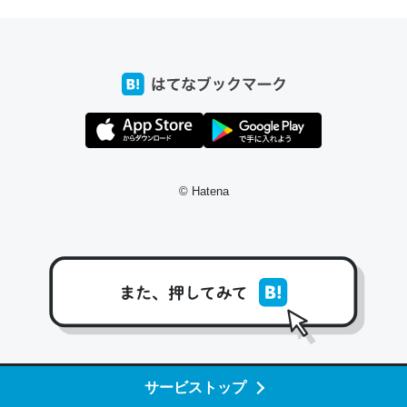
─たまにLINEするくらいだった遠方の父67歳と僕。ITツール導入で
コミュニケーションが劇的に変化した｜tayorini by LIFULL介護
これ作ろう。/早速夕食に作った！本当にスナップえんどう
が止まらなくなった…！生のにんにくが結構効いてるの
で、気になる場合はにんにくだけ加熱してから加えたりガ
© Hatena
ーリックパウダーで代用してもいいかも。
─野菜が止まらなくなる南フランス発祥の万能ソース「アイオリソ
ース」の作り方をビストロ居酒屋のシェフに聞いてみた - メシ通 | ホ
ットペッパーグルメ
スペインにもアリオリソースがあり、それも美味しいんだ
サービストップ
けど、読み方が違うだけで同じものを指すのか、また違う