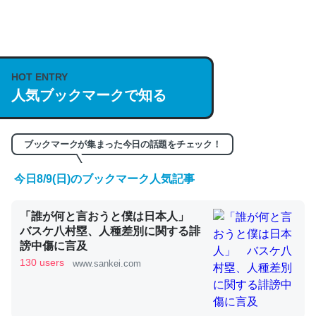
何気にChatGPTの仕組み、特に「トークン」について解
説してる記事が少ないので貴重な良記事。/続編来た
https://isobe324649.hatenablog.com/entry/2023/03/27
HOT ENTRY
人気ブックマークで知る
/064121
─GPTの仕組みと限界についての考察（１） - conceptualization
ブックマークが集まった今日の話題をチェック！
今日8/9(日)のブックマーク人気記事
これは良記事。32768トークンだと英語小説100ページ分
「誰が何と言おうと僕は日本人」
くらい。小説でいう「ずっと前の伏線」は回収されないけ
バスケ八村塁、人種差別に関する誹
ど、短期記憶というには多い分量。進化すればするほど分
謗中傷に言及
かりやすく強くなりそう
130 users
www.sankei.com
─GPTの仕組みと限界についての考察（１） - conceptualization