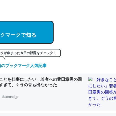
hatGPTの仕組み、特に「トークン」について解説してる記事が少ない
編来た https://isobe324649.hatenablog.com/entry/2023/03/27/
組みと限界についての考察（１） - conceptualization
クマークで知る
記事。32768トークンだと英語小説100ページ分くらい。小説でいう「
ークが集まった今日の話題をチェック！
は回収されないけど、短期記憶というには多い分量。進化すればするほ
(土)のブックマーク人気記事
くなりそう
組みと限界についての考察（１） - conceptualization
ことを仕事にしたい」若者への豊田章男の回
すぎて、ぐうの音も出なかった
diamond.jp
カルシウム少ないのか。知らんかった。調べたらコオロギのカルシウム
分の1程度。