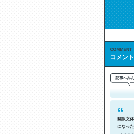
COMMENT
コメント
これは名
もお勧め。自
─今のこの
記事へみ
翻訳文体
になった
─今のこの