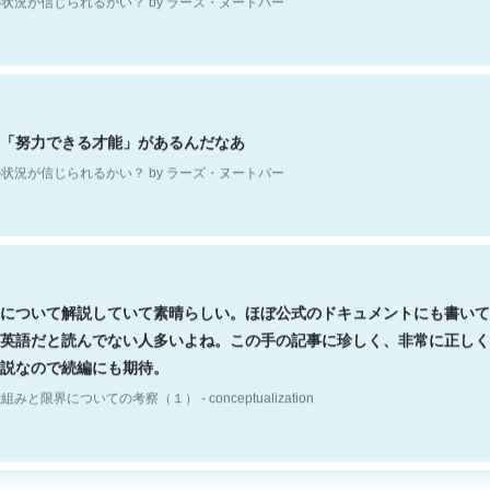
「努力できる才能」があるんだなあ
状況が信じられるかい？ by ラーズ・ヌートバー
について解説していて素晴らしい。ほぼ公式のドキュメントにも書いて
英語だと読んでない人多いよね。この手の記事に珍しく、非常に正しく
説なので続編にも期待。
組みと限界についての考察（１） - conceptualization