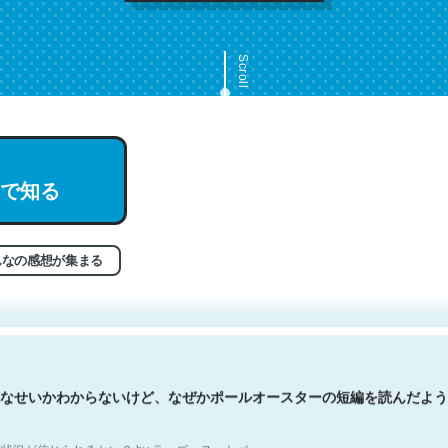
Scroll
で知る
文。彼はとてもクレバーなんだろうなと凄く思う。英語少しでも読める
分はこの流れ好き。Let’s Fucking Go. Then Covid hit. Shit.
状況が信じられるかい？ by ラーズ・ヌートバー
んなの感想が集まる
なせいかわからないけど、なぜかポールオースターの短編を読んだよう
状況が信じられるかい？ by ラーズ・ヌートバー