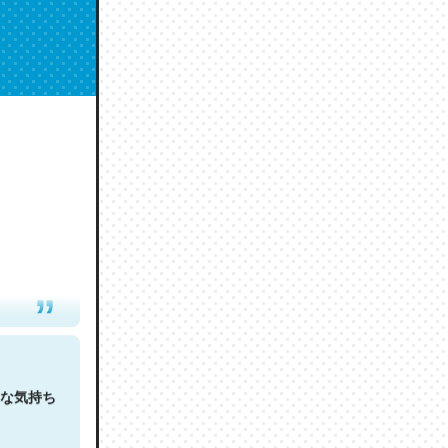
人は原文
な気持ち