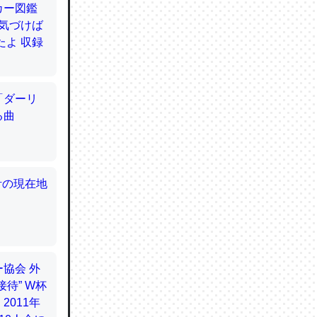
てるので
使わずキ
…。腹足