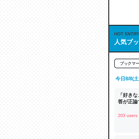
何気にC
な良記事。/続
─GPTの仕
HOT ENTRY
人気ブッ
これは良
ブックマ
の伏線」
今日8/8
やすく強
─GPTの仕
「好きな
答が正論
203 users
昆虫って
の600