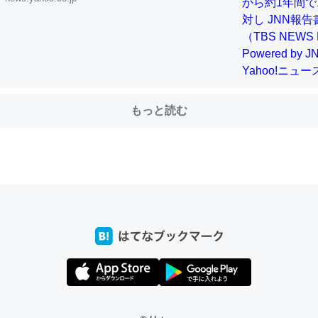
choを実家に置いて４年。でたまに覗いてる。ぼちぼちRingも置こう
、Googleマップで位置情報を共有してる。電池残量や充電中かが分か
きてるなって分かる。
もっと読む
INEするくらいだった遠方の父67歳と僕。ITツール導入でコミュニケーションが劇
ni by LIFULL介護
じ理由でEcho Show 8を設定中でした。PrimeとかSpotifyを支払
生で親と会える残り時間を日数にすると1週間とかの人が多いそうだけ
00倍以上に伸ばす効果があるはず……
INEするくらいだった遠方の父67歳と僕。ITツール導入でコミュニケーションが劇
ni by LIFULL介護