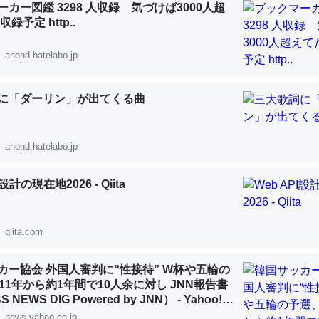
カー図鑑 3298 人収録 気づけば3000人超
 :: 【研究発表】昆虫学の大問題＝「昆虫はなぜ海にいないのか」に関する新仮説
録予定 http..
anond.hatelabo.jp
に「ダーリン」が出てくる曲
「淡水はカルシウムも酸素も不足してて両方に不利だから両方が拮抗し
って面白い。海にいる鋏角類（カブトガニ・ウミグモ）はカルシウムを
化してる筈だが、酵素が違うのか？
anond.hatelabo.jp
 :: 【研究発表】昆虫学の大問題＝「昆虫はなぜ海にいないのか」に関する新仮説
I設計の現在地2026 - Qiita
qiita.com
に考えるとカルシウムを大量に使う脊椎動物と貝類は苦労してるんだな
を無くしてナメクジになったり努力してるし。
カー協会 外国人審判に“性接待” W杯や五輪の
11年から約1年間で10人余に対し JNN報告書
 :: 【研究発表】昆虫学の大問題＝「昆虫はなぜ海にいないのか」に関する新仮説
NEWS DIG Powered by JNN） - Yahoo!ニ
news.yahoo.co.jp