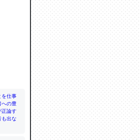
ので貴重
064121
ずっと前
ど分かり
分はエビ