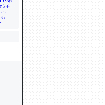
かと画策
るのでこ
的に変化し
う孝行もで
ど、それ
的に変化し