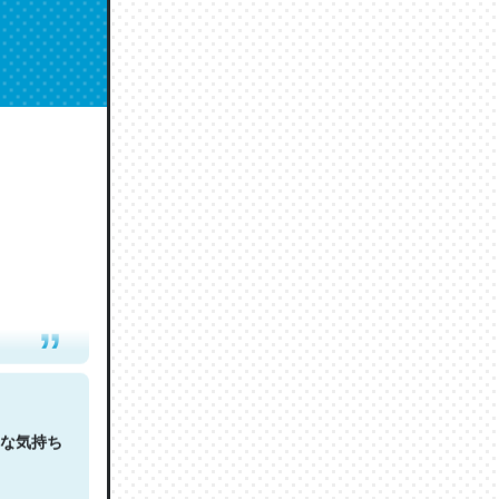
人は原文
な気持ち