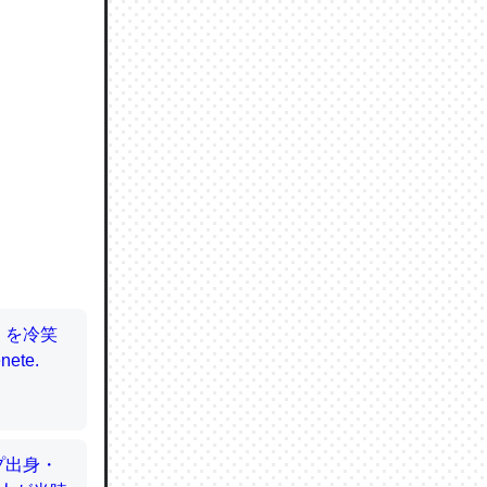
ので貴重
064121
ずっと前
ど分かり
分はエビ