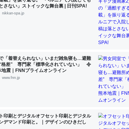
 :: 【研究発表】昆虫学の大問題＝「昆虫はなぜ海にいないのか」に関する新仮説
とさない」ストイックな舞台裏 | 日刊SPA!
nikkan-spa.jp
「淡水はカルシウムも酸素も不足してて両方に不利だから両方が拮抗し
って面白い。海にいる鋏角類（カブトガニ・ウミグモ）はカルシウムを
化してる筈だが、酵素が違うのか？
で「着替えられない」いまだ雑魚寝も…避難
 :: 【研究発表】昆虫学の大問題＝「昆虫はなぜ海にいないのか」に関する新仮説
“格差” 専門家「標準化されていない」 令
本地震｜FNNプライムオンライン
www.fnn.jp
に考えるとカルシウムを大量に使う脊椎動物と貝類は苦労してるんだな
を無くしてナメクジになったり努力してるし。
 :: 【研究発表】昆虫学の大問題＝「昆虫はなぜ海にいないのか」に関する新仮説
ト印刷とデジタルオフセット印刷とデジタル
ンデマンド印刷と。｜デザインのひきだし