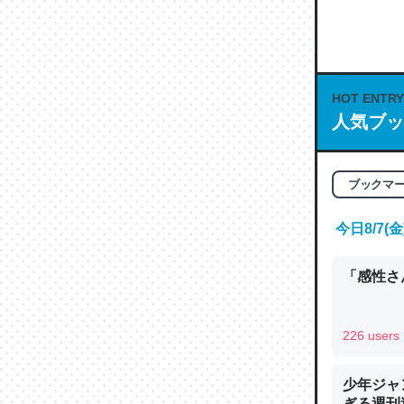
何気にC
な良記事。/続
─GPTの仕
HOT ENTRY
人気ブッ
これは良
ブックマ
の伏線」
やすく強
今日8/7
─GPTの仕
「感性さん
226 users
昆虫って
少年ジャ
の600
ぎる週刊