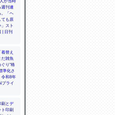
てるので
使わずキ
…。腹足