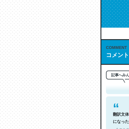
COMMENT
コメント
これは名
もお勧め。自
─今のこの
記事へみ
翻訳文体
になった
─今のこの