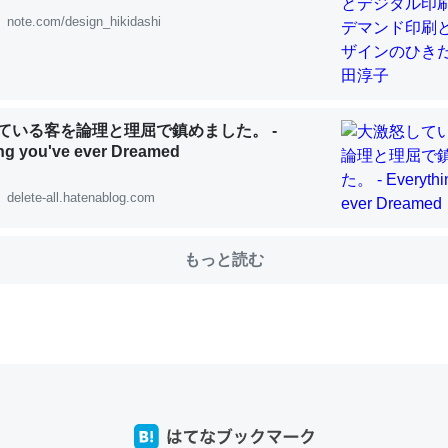
note.com/design_hikidashi
choを実家に置いて４年。でたまに覗いてる。ぼちぼちRingも置こう
、Googleマップで位置情報を共有してる。電池残量や充電中かが分か
ている客を論理と理屈で鎮めました。 -
きてるなって分かる。
ng you've ever Dreamed
INEするくらいだった遠方の父67歳と僕。ITツール導入でコミュニケーションが劇
ni by LIFULL介護
delete-all.hatenablog.com
もっと読む
じ理由でEcho Show 8を設定中でした。PrimeとかSpotifyを支払
生で親と会える残り時間を日数にすると1週間とかの人が多いそうだけ
00倍以上に伸ばす効果があるはず……
INEするくらいだった遠方の父67歳と僕。ITツール導入でコミュニケーションが劇
ni by LIFULL介護