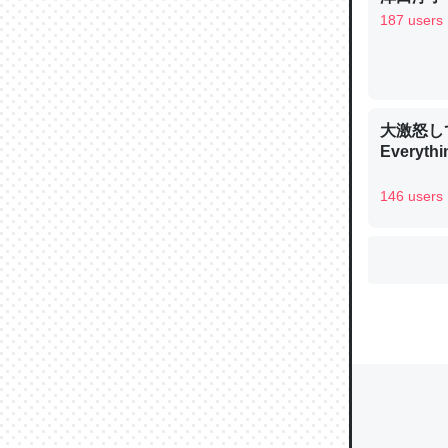
187 users
ウチもE
中。あと
大激怒し
れ見て生
Everythi
─たまにL
た｜tayori
146 users
ちょうど同
きる。一
を実質1
─たまにL
た｜tayori