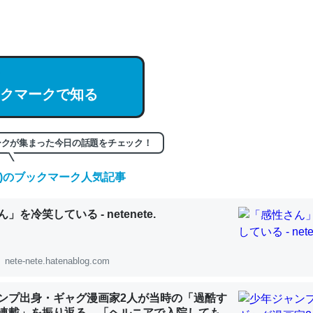
hatGPTの仕組み、特に「トークン」について解説してる記事が少ない
編来た https://isobe324649.hatenablog.com/entry/2023/03/27/
組みと限界についての考察（１） - conceptualization
クマークで知る
記事。32768トークンだと英語小説100ページ分くらい。小説でいう「
ークが集まった今日の話題をチェック！
は回収されないけど、短期記憶というには多い分量。進化すればするほ
くなりそう
(金)のブックマーク人気記事
組みと限界についての考察（１） - conceptualization
」を冷笑している - netenete.
nete-nete.hatenablog.com
カルシウム少ないのか。知らんかった。調べたらコオロギのカルシウム
ンプ出身・ギャグ漫画家2人が当時の「過酷す
分の1程度。
連載」を振り返る。「ヘルニアで入院しても