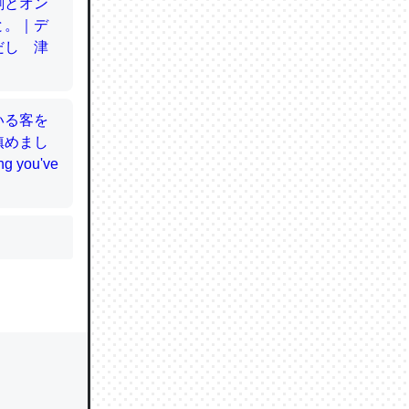
かと画策
るのでこ
的に変化し
う孝行もで
ど、それ
的に変化し