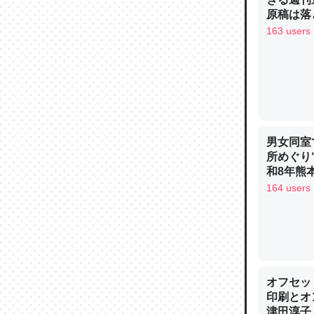
─ニュース
原稿は落
163 users
論文では
は」とあ
チンを強
男女同室
─ニュース
所めぐり
和8年熊
164 users
これを元
類だと殻
─ニュース
オフセッ
印刷とオ
津田淳子