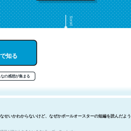
Scroll
で知る
文。彼はとてもクレバーなんだろうなと凄く思う。英語少しでも読める
分はこの流れ好き。Let’s Fucking Go. Then Covid hit. Shit.
状況が信じられるかい？ by ラーズ・ヌートバー
んなの感想が集まる
なせいかわからないけど、なぜかポールオースターの短編を読んだよう
状況が信じられるかい？ by ラーズ・ヌートバー