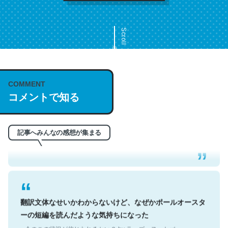
Scroll
COMMENT
これは名文。彼はとてもクレバーなんだろうなと凄く思
コメントで知る
う。英語少しでも読める人は原文もお勧め。自分はこの流
れ好き。Let’s Fucking Go. Then Covid hit. Shit.
─今のこの状況が信じられるかい？ by ラーズ・ヌートバー
記事へみんなの感想が集まる
翻訳文体なせいかわからないけど、なぜかポールオースタ
ーの短編を読んだような気持ちになった
─今のこの状況が信じられるかい？ by ラーズ・ヌートバー