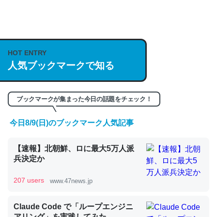
何気にChatGPTの仕組み、特に「トークン」について解
説してる記事が少ないので貴重な良記事。/続編来た
HOT ENTRY
https://isobe324649.hatenablog.com/entry/2023/03/27
人気ブックマークで知る
/064121
─GPTの仕組みと限界についての考察（１） - conceptualization
ブックマークが集まった今日の話題をチェック！
今日8/9(日)のブックマーク人気記事
これは良記事。32768トークンだと英語小説100ページ分
【速報】北朝鮮、ロに最大5万人派
くらい。小説でいう「ずっと前の伏線」は回収されないけ
兵決定か
ど、短期記憶というには多い分量。進化すればするほど分
かりやすく強くなりそう
207 users
www.47news.jp
─GPTの仕組みと限界についての考察（１） - conceptualization
Claude Code で「ループエンジニ
アリング」を実践してみた