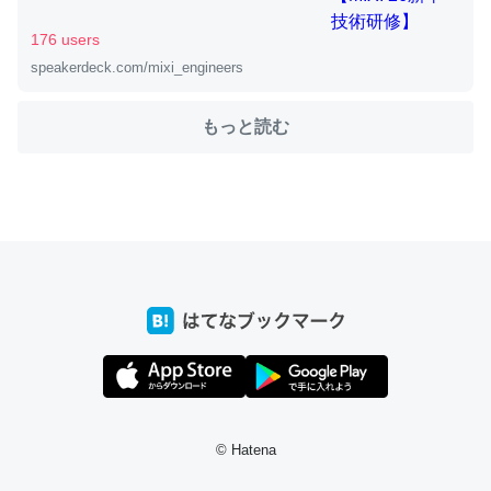
176 users
speakerdeck.com/mixi_engineers
ちょうど同じ理由でEcho Show 8を設定中でした。Prime
とかSpotifyを支払う孝行もできる。一生で親と会える残
もっと読む
り時間を日数にすると1週間とかの人が多いそうだけど、
それを実質100倍以上に伸ばす効果があるはず……
─たまにLINEするくらいだった遠方の父67歳と僕。ITツール導入で
コミュニケーションが劇的に変化した｜tayorini by LIFULL介護
私も3年前ぐらいに祖母の家に設置した。ポケットWifiみ
たいなのでネット環境作ったけどAlexaしか使わないので
回線代ほとんどかからないですよ。参考：
https://toyoshi.hatenablog.com/entry/2019/05/15/1805
© Hatena
34