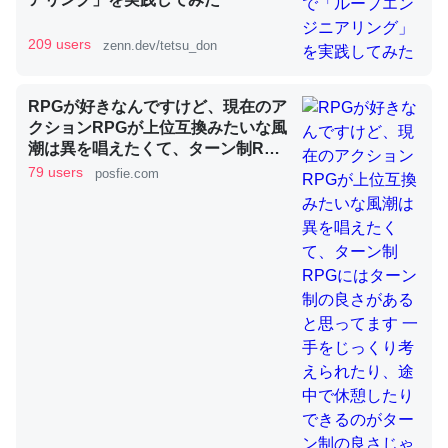
209 users
zenn.dev/tetsu_don
昆虫ってカルシウム少ないのか。知らんかった。調べたら
コオロギのカルシウム分はエビの600分の1程度。
RPGが好きなんですけど、現在のア
クションRPGが上位互換みたいな風
─ニュース :: 【研究発表】昆虫学の大問題＝「昆虫はなぜ海にいな
いのか」に関する新仮説
潮は異を唱えたくて、ターン制RPG
にはターン制の良さがあると思って
79 users
posfie.com
ます 一手をじっくり考えられたり、
途中で休憩したりできるのがターン
制の良さじゃないですか もっとター
ン制を煮詰めて欲しい→「既出だと
論文では「淡水はカルシウムも酸素も不足してて両方に不
思うがここはオクトパストラベラー
利だから両方が拮抗してるのでは」とあって面白い。海に
を推したい(´・ω・｀)」
いる鋏角類（カブトガニ・ウミグモ）はカルシウムを使わ
ずキチンを強化してる筈だが、酵素が違うのか？
─ニュース :: 【研究発表】昆虫学の大問題＝「昆虫はなぜ海にいな
いのか」に関する新仮説