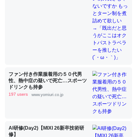
これを元に考えるとカルシウムを大量に使う脊椎動物と貝
類は苦労してるんだな…。腹足類だと殻を無くしてナメク
ジになったり努力してるし。
─ニュース :: 【研究発表】昆虫学の大問題＝「昆虫はなぜ海にいな
いのか」に関する新仮説
ファン付き作業服着用の５０代男
性、熱中症の疑いで死亡…スポーツ
ドリンクも持参
ウチもEchoを実家に置いて４年。でたまに覗いてる。ぼ
197 users
www.yomiuri.co.jp
ちぼちRingも置こうかと画策中。あと、Googleマップで
位置情報を共有してる。電池残量や充電中かが分かるので
これ見て生きてるなって分かる。
─たまにLINEするくらいだった遠方の父67歳と僕。ITツール導入で
コミュニケーションが劇的に変化した｜tayorini by LIFULL介護
AI研修(Day2)【MIXI 26新卒技術研
修】