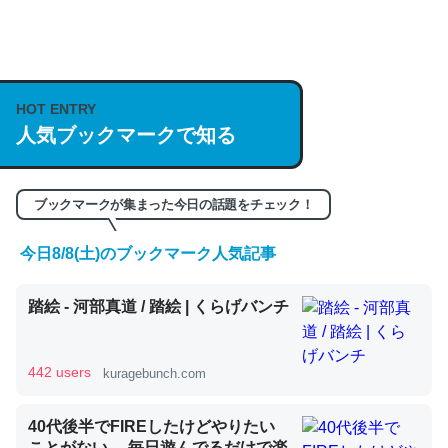
何気にChatGPTの仕組み、特に「トークン」について解
説してる記事が少ないので貴重な良記事。/続編来た
HOT ENTRY
https://isobe324649.hatenablog.com/entry/2023/03/27
人気ブックマークで知る
/064121
─GPTの仕組みと限界についての考察（１） - conceptualization
ブックマークが集まった今日の話題をチェック！
今日8/8(土)のブックマーク人気記事
これは良記事。32768トークンだと英語小説100ページ分
踏絵 - 河部真道 / 踏絵 | くらげバンチ
くらい。小説でいう「ずっと前の伏線」は回収されないけ
ど、短期記憶というには多い分量。進化すればするほど分
かりやすく強くなりそう
442 users
kuragebunch.com
─GPTの仕組みと限界についての考察（１） - conceptualization
40代後半でFIREしたけどやりたい
ことがない。 毎日遊んでるだけで楽