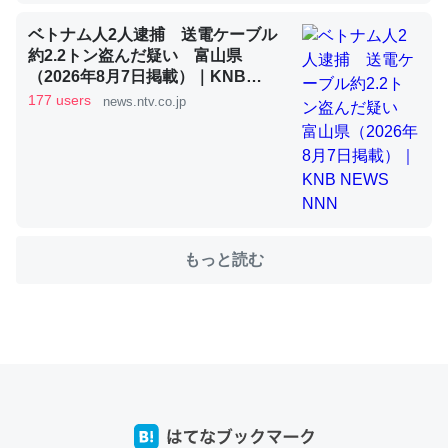
ベトナム人2人逮捕 送電ケーブル
約2.2トン盗んだ疑い 富山県
これを元に考えるとカルシウムを大量に使う脊椎動物と貝
（2026年8月7日掲載）｜KNB
類は苦労してるんだな…。腹足類だと殻を無くしてナメク
NEWS NNN
177 users
news.ntv.co.jp
ジになったり努力してるし。
─ニュース :: 【研究発表】昆虫学の大問題＝「昆虫はなぜ海にいな
いのか」に関する新仮説
もっと読む
ウチもEchoを実家に置いて４年。でたまに覗いてる。ぼ
ちぼちRingも置こうかと画策中。あと、Googleマップで
位置情報を共有してる。電池残量や充電中かが分かるので
これ見て生きてるなって分かる。
─たまにLINEするくらいだった遠方の父67歳と僕。ITツール導入で
コミュニケーションが劇的に変化した｜tayorini by LIFULL介護