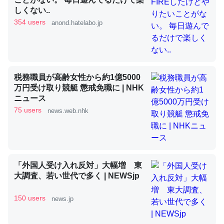
しくない..
354 users
anond.hatelabo.jp
昆虫ってカルシウム少ないのか。知らんかった。調べたら
コオロギのカルシウム分はエビの600分の1程度。
─ニュース :: 【研究発表】昆虫学の大問題＝「昆虫はなぜ海にいな
いのか」に関する新仮説
税務職員が高齢女性から約1億5000
万円受け取り競艇 懲戒免職に | NHK
ニュース
75 users
news.web.nhk
論文では「淡水はカルシウムも酸素も不足してて両方に不
利だから両方が拮抗してるのでは」とあって面白い。海に
いる鋏角類（カブトガニ・ウミグモ）はカルシウムを使わ
「外国人受け入れ反対」大幅増 東
ずキチンを強化してる筈だが、酵素が違うのか？
大調査、若い世代で多く | NEWSjp
─ニュース :: 【研究発表】昆虫学の大問題＝「昆虫はなぜ海にいな
いのか」に関する新仮説
150 users
news.jp