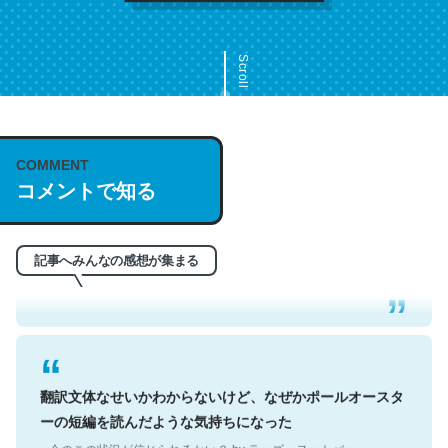
Scroll
COMMENT
これは名文。彼はとてもクレバーなんだろうなと凄く思
コメントで知る
う。英語少しでも読める人は原文もお勧め。自分はこの流
れ好き。Let’s Fucking Go. Then Covid hit. Shit.
─今のこの状況が信じられるかい？ by ラーズ・ヌートバー
記事へみんなの感想が集まる
翻訳文体なせいかわからないけど、なぜかポールオースタ
ーの短編を読んだような気持ちになった
─今のこの状況が信じられるかい？ by ラーズ・ヌートバー