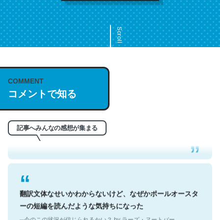
Scroll
COMMENT
これは名文。彼はとてもクレバーなんだろうなと凄く思
コメントで知る
う。英語少しでも読める人は原文もお勧め。自分はこの流
れ好き。Let’s Fucking Go. Then Covid hit. Shit.
─今のこの状況が信じられるかい？ by ラーズ・ヌートバー
記事へみんなの感想が集まる
翻訳文体なせいかわからないけど、なぜかポールオースタ
ーの短編を読んだような気持ちになった
─今のこの状況が信じられるかい？ by ラーズ・ヌートバー