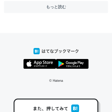
もっと読む
ちょうど同じ理由でEcho Show 8を設定中でした。Prime
とかSpotifyを支払う孝行もできる。一生で親と会える残
り時間を日数にすると1週間とかの人が多いそうだけど、
それを実質100倍以上に伸ばす効果があるはず……
─たまにLINEするくらいだった遠方の父67歳と僕。ITツール導入で
コミュニケーションが劇的に変化した｜tayorini by LIFULL介護
© Hatena
私も3年前ぐらいに祖母の家に設置した。ポケットWifiみ
たいなのでネット環境作ったけどAlexaしか使わないので
回線代ほとんどかからないですよ。参考：
https://toyoshi.hatenablog.com/entry/2019/05/15/1805
34