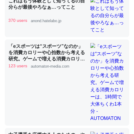
これはもう体験として知ってるの自
分らが最後やろなぁ…ってこと
370 users
anond.hatelabo.jp
昆虫ってカルシウム少ないのか。知らんかった。調べたら
コオロギのカルシウム分はエビの600分の1程度。
─ニュース :: 【研究発表】昆虫学の大問題＝「昆虫はなぜ海にいな
いのか」に関する新仮説
「eスポーツは“スポーツ”なのか」
を消費カロリーや心拍数から考える
研究。ゲームで増える消費カロリー
は、1時間で大体ちくわ1本分 -
123 users
automaton-media.com
AUTOMATON
論文では「淡水はカルシウムも酸素も不足してて両方に不
利だから両方が拮抗してるのでは」とあって面白い。海に
いる鋏角類（カブトガニ・ウミグモ）はカルシウムを使わ
ずキチンを強化してる筈だが、酵素が違うのか？
─ニュース :: 【研究発表】昆虫学の大問題＝「昆虫はなぜ海にいな
いのか」に関する新仮説