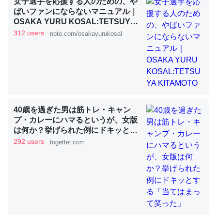
女子選手を応援する人のための、や
ばいファンにならないマニュアル｜
OSAKA YURU KOSAL:TETSUYA
KITAMOTO
これを元に考えるとカルシウムを大量に使う脊椎動物と貝
312 users
note.com/osakayurukosal
類は苦労してるんだな…。腹足類だと殻を無くしてナメク
ジになったり努力してるし。
─ニュース :: 【研究発表】昆虫学の大問題＝「昆虫はなぜ海にいな
いのか」に関する新仮説
40歳を過ぎた男は筋トレ・キャン
プ・カレーにハマるというが、女版
は何か？挙げられた例にドキッとす
ウチもEchoを実家に置いて４年。でたまに覗いてる。ぼ
る「当てはまって笑った」
292 users
togetter.com
ちぼちRingも置こうかと画策中。あと、Googleマップで
位置情報を共有してる。電池残量や充電中かが分かるので
これ見て生きてるなって分かる。
─たまにLINEするくらいだった遠方の父67歳と僕。ITツール導入で
コミュニケーションが劇的に変化した｜tayorini by LIFULL介護