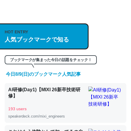
何気にChatGPTの仕組み、特に「トークン」について解
説してる記事が少ないので貴重な良記事。/続編来た
https://isobe324649.hatenablog.com/entry/2023/03/27
HOT ENTRY
人気ブックマークで知る
/064121
─GPTの仕組みと限界についての考察（１） - conceptualization
ブックマークが集まった今日の話題をチェック！
今日8/9(日)のブックマーク人気記事
これは良記事。32768トークンだと英語小説100ページ分
AI研修(Day1)【MIXI 26新卒技術研
くらい。小説でいう「ずっと前の伏線」は回収されないけ
修】
ど、短期記憶というには多い分量。進化すればするほど分
かりやすく強くなりそう
193 users
─GPTの仕組みと限界についての考察（１） - conceptualization
speakerdeck.com/mixi_engineers