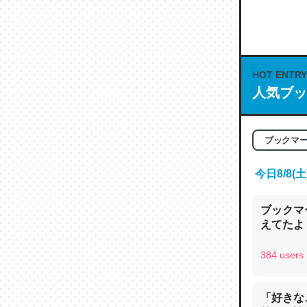
何気にC
な良記事。/続
─GPTの仕
HOT ENTRY
人気ブッ
これは良
ブックマ
の伏線」
今日8/8
やすく強
─GPTの仕
ブックマー
えてたよ 収
384 users
昆虫って
「好きな
の600