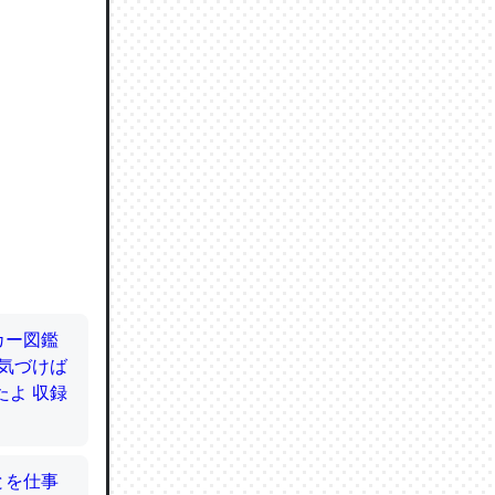
ので貴重
064121
ずっと前
ど分かり
分はエビ