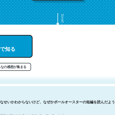
Scroll
で知る
文。彼はとてもクレバーなんだろうなと凄く思う。英語少しでも読める
分はこの流れ好き。Let’s Fucking Go. Then Covid hit. Shit.
状況が信じられるかい？ by ラーズ・ヌートバー
んなの感想が集まる
なせいかわからないけど、なぜかポールオースターの短編を読んだよう
状況が信じられるかい？ by ラーズ・ヌートバー