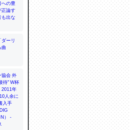
てるので
使わずキ
…。腹足