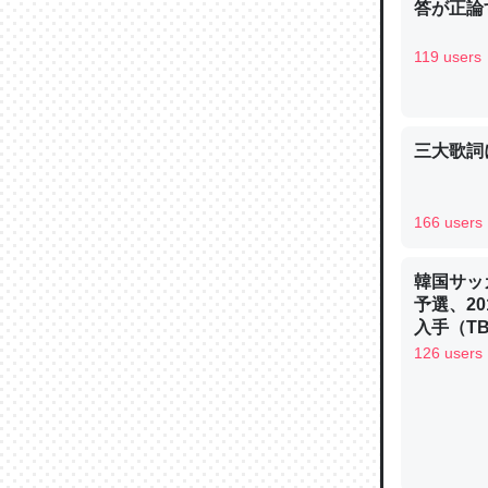
答が正論
─ニュース
119 users
三大歌詞
論文では
は」とあ
チンを強
166 users
─ニュース
韓国サッ
予選、20
入手（TBS 
ュース
126 users
これを元
類だと殻
─ニュース