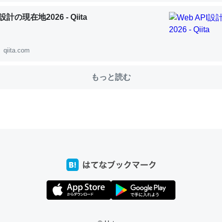
I設計の現在地2026 - Qiita
choを実家に置いて４年。でたまに覗いてる。ぼちぼちRingも置こう
qiita.com
、Googleマップで位置情報を共有してる。電池残量や充電中かが分か
きてるなって分かる。
もっと読む
INEするくらいだった遠方の父67歳と僕。ITツール導入でコミュニケーションが劇
ni by LIFULL介護
じ理由でEcho Show 8を設定中でした。PrimeとかSpotifyを支払
生で親と会える残り時間を日数にすると1週間とかの人が多いそうだけ
00倍以上に伸ばす効果があるはず……
INEするくらいだった遠方の父67歳と僕。ITツール導入でコミュニケーションが劇
ni by LIFULL介護