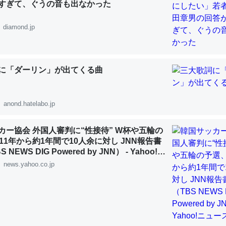
すぎて、ぐうの音も出なかった
 :: 【研究発表】昆虫学の大問題＝「昆虫はなぜ海にいないのか」に関する新仮説
diamond.jp
に「ダーリン」が出てくる曲
「淡水はカルシウムも酸素も不足してて両方に不利だから両方が拮抗し
って面白い。海にいる鋏角類（カブトガニ・ウミグモ）はカルシウムを
化してる筈だが、酵素が違うのか？
anond.hatelabo.jp
 :: 【研究発表】昆虫学の大問題＝「昆虫はなぜ海にいないのか」に関する新仮説
カー協会 外国人審判に“性接待” W杯や五輪の
11年から約1年間で10人余に対し JNN報告書
NEWS DIG Powered by JNN） - Yahoo!ニ
news.yahoo.co.jp
に考えるとカルシウムを大量に使う脊椎動物と貝類は苦労してるんだな
を無くしてナメクジになったり努力してるし。
 :: 【研究発表】昆虫学の大問題＝「昆虫はなぜ海にいないのか」に関する新仮説