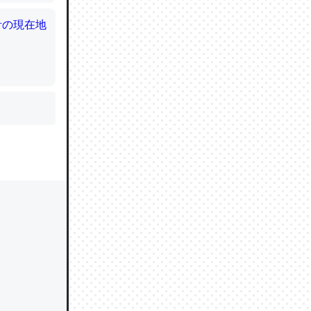
かと画策
るのでこ
的に変化し
う孝行もで
ど、それ
的に変化し