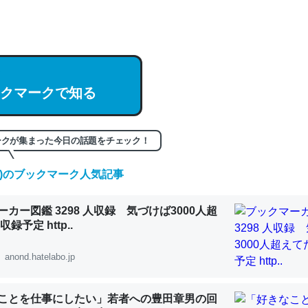
hatGPTの仕組み、特に「トークン」について解説してる記事が少ない
編来た https://isobe324649.hatenablog.com/entry/2023/03/27/
組みと限界についての考察（１） - conceptualization
クマークで知る
記事。32768トークンだと英語小説100ページ分くらい。小説でいう「
ークが集まった今日の話題をチェック！
は回収されないけど、短期記憶というには多い分量。進化すればするほ
(土)のブックマーク人気記事
くなりそう
組みと限界についての考察（１） - conceptualization
カー図鑑 3298 人収録 気づけば3000人超
録予定 http..
anond.hatelabo.jp
カルシウム少ないのか。知らんかった。調べたらコオロギのカルシウム
ことを仕事にしたい」若者への豊田章男の回
分の1程度。