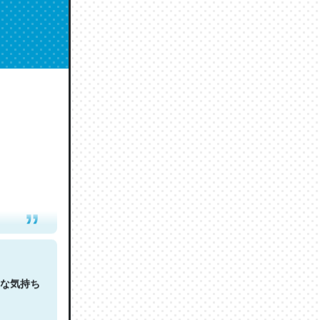
人は原文
な気持ち