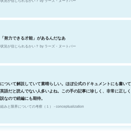
「努力できる才能」があるんだなあ
状況が信じられるかい？ by ラーズ・ヌートバー
について解説していて素晴らしい。ほぼ公式のドキュメントにも書いて
英語だと読んでない人多いよね。この手の記事に珍しく、非常に正しく
説なので続編にも期待。
組みと限界についての考察（１） - conceptualization