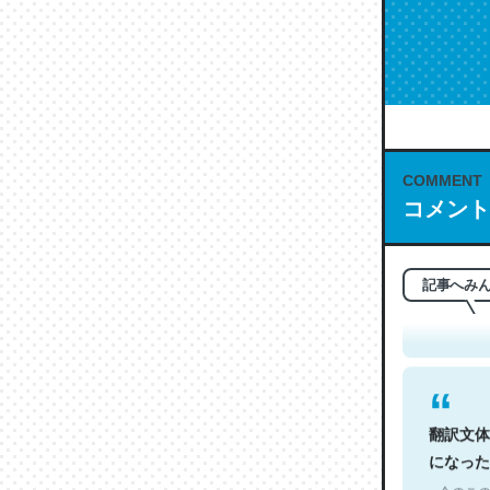
COMMENT
コメント
これは名
もお勧め。自
─今のこの
記事へみ
翻訳文体
になった
─今のこの