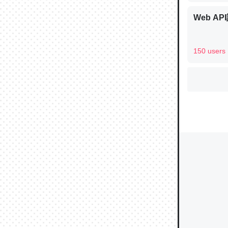
Web AP
ウチもE
150 users
中。あと
れ見て生
─たまにL
た｜tayori
ちょうど同
きる。一
を実質1
─たまにL
た｜tayori