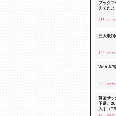
ブックマー
─ニュース
えてたよ 収
433 users
三大歌詞
論文では
は」とあ
チンを強
199 users
─ニュース
Web AP
208 users
これを元
類だと殻
韓国サッ
予選、20
─ニュース
入手（TBS 
ュース
176 users