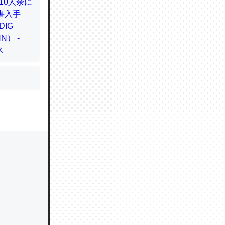
かと画策
るのでこ
的に変化し
う孝行もで
ど、それ
的に変化し