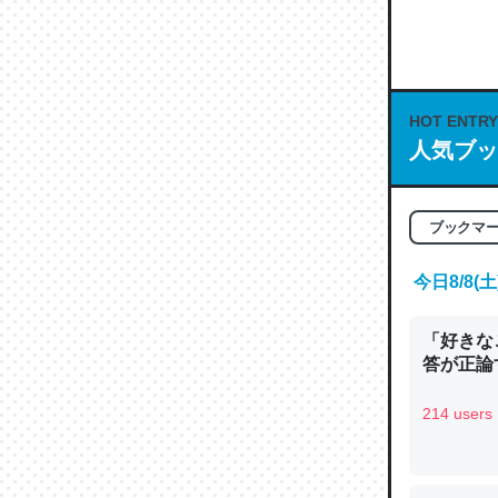
何気にC
な良記事。/続
─GPTの仕
HOT ENTRY
人気ブッ
ブックマ
これは良
の伏線」
今日8/8
やすく強
─GPTの仕
「好きな
答が正論
214 users
昆虫って
の600