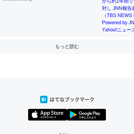
choを実家に置いて４年。でたまに覗いてる。ぼちぼちRingも置こう
、Googleマップで位置情報を共有してる。電池残量や充電中かが分か
きてるなって分かる。
もっと読む
INEするくらいだった遠方の父67歳と僕。ITツール導入でコミュニケーションが劇
ni by LIFULL介護
じ理由でEcho Show 8を設定中でした。PrimeとかSpotifyを支払
生で親と会える残り時間を日数にすると1週間とかの人が多いそうだけ
00倍以上に伸ばす効果があるはず……
INEするくらいだった遠方の父67歳と僕。ITツール導入でコミュニケーションが劇
ni by LIFULL介護