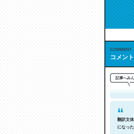
COMMENT
コメント
これは名
もお勧め。自
─今のこの
記事へみ
翻訳文体
になった
─今のこの