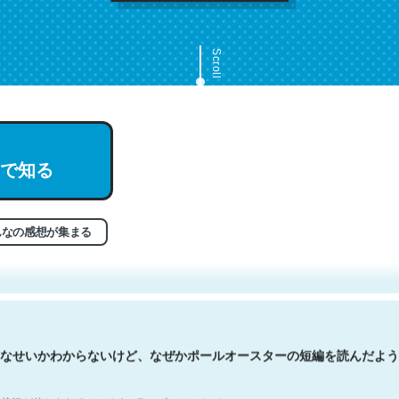
Scroll
で知る
文。彼はとてもクレバーなんだろうなと凄く思う。英語少しでも読める
分はこの流れ好き。Let’s Fucking Go. Then Covid hit. Shit.
状況が信じられるかい？ by ラーズ・ヌートバー
んなの感想が集まる
なせいかわからないけど、なぜかポールオースターの短編を読んだよう
状況が信じられるかい？ by ラーズ・ヌートバー