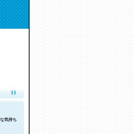
人は原文
な気持ち