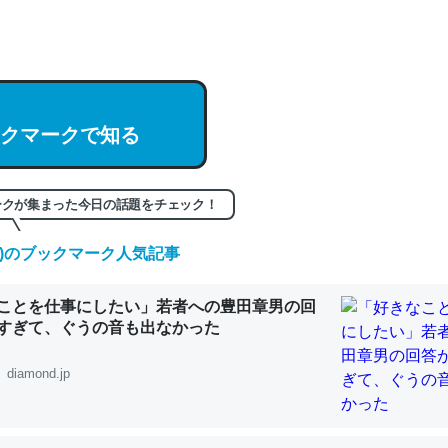
hatGPTの仕組み、特に「トークン」について解説してる記事が少ない
編来た https://isobe324649.hatenablog.com/entry/2023/03/27/
組みと限界についての考察（１） - conceptualization
クマークで知る
ークが集まった今日の話題をチェック！
記事。32768トークンだと英語小説100ページ分くらい。小説でいう「
は回収されないけど、短期記憶というには多い分量。進化すればするほ
(土)のブックマーク人気記事
くなりそう
組みと限界についての考察（１） - conceptualization
ことを仕事にしたい」若者への豊田章男の回
すぎて、ぐうの音も出なかった
diamond.jp
カルシウム少ないのか。知らんかった。調べたらコオロギのカルシウム
分の1程度。