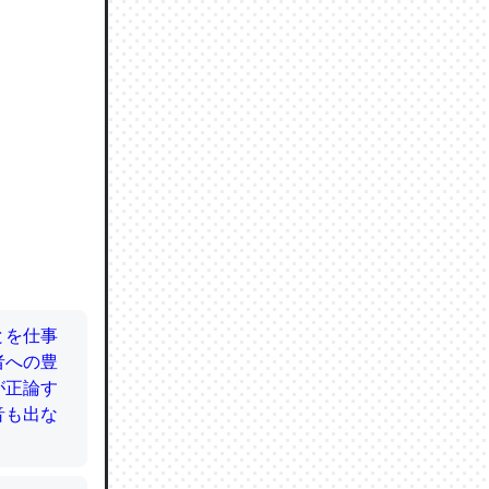
ので貴重
064121
ずっと前
ど分かり
分はエビ