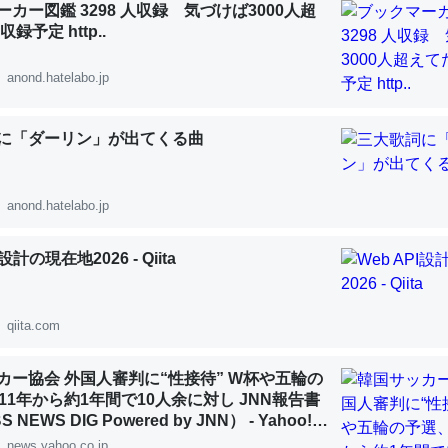
カー図鑑 3298 人収録 気づけば3000人超
 :: 【研究発表】昆虫学の大問題＝「昆虫はなぜ海にいないのか」に関する新仮説
録予定 http..
anond.hatelabo.jp
に「ダーリン」が出てくる曲
「淡水はカルシウムも酸素も不足してて両方に不利だから両方が拮抗し
って面白い。海にいる鋏角類（カブトガニ・ウミグモ）はカルシウムを
化してる筈だが、酵素が違うのか？
anond.hatelabo.jp
 :: 【研究発表】昆虫学の大問題＝「昆虫はなぜ海にいないのか」に関する新仮説
I設計の現在地2026 - Qiita
qiita.com
に考えるとカルシウムを大量に使う脊椎動物と貝類は苦労してるんだな
を無くしてナメクジになったり努力してるし。
カー協会 外国人審判に“性接待” W杯や五輪の
11年から約1年間で10人余に対し JNN報告書
 :: 【研究発表】昆虫学の大問題＝「昆虫はなぜ海にいないのか」に関する新仮説
NEWS DIG Powered by JNN） - Yahoo!ニ
news.yahoo.co.jp