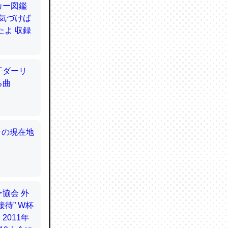
てるので
使わずキ
…。腹足