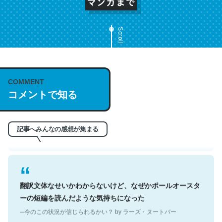
Scroll
これは名文。彼はとてもクレバーなんだろうなと凄く思
COMMENT
う。英語少しでも読める人は原文もお勧め。自分はこの流
コメントで知る
れ好き。Let’s Fucking Go. Then Covid hit. Shit.
─今のこの状況が信じられるかい？ by ラーズ・ヌートバー
記事へみんなの感想が集まる
翻訳文体なせいかわからないけど、なぜかポールオースタ
ーの短編を読んだような気持ちになった
─今のこの状況が信じられるかい？ by ラーズ・ヌートバー