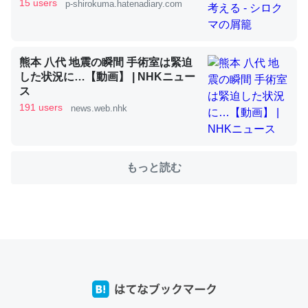
15 users
p-shirokuma.hatenadiary.com
これを元に考えるとカルシウムを大量に使う脊椎動物と貝
類は苦労してるんだな…。腹足類だと殻を無くしてナメク
熊本 八代 地震の瞬間 手術室は緊迫
ジになったり努力してるし。
した状況に…【動画】 | NHKニュー
─ニュース :: 【研究発表】昆虫学の大問題＝「昆虫はなぜ海にいな
ス
いのか」に関する新仮説
191 users
news.web.nhk
もっと読む
ウチもEchoを実家に置いて４年。でたまに覗いてる。ぼ
ちぼちRingも置こうかと画策中。あと、Googleマップで
位置情報を共有してる。電池残量や充電中かが分かるので
これ見て生きてるなって分かる。
─たまにLINEするくらいだった遠方の父67歳と僕。ITツール導入で
コミュニケーションが劇的に変化した｜tayorini by LIFULL介護