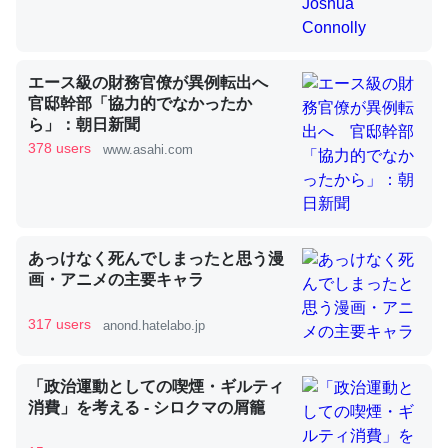
昆虫ってカルシウム少ないのか。知らんかった。調べたら
コオロギのカルシウム分はエビの600分の1程度。
エース級の財務官僚が異例転出へ
官邸幹部「協力的でなかったか
─ニュース :: 【研究発表】昆虫学の大問題＝「昆虫はなぜ海にいな
いのか」に関する新仮説
ら」：朝日新聞
378 users
www.asahi.com
論文では「淡水はカルシウムも酸素も不足してて両方に不
あっけなく死んでしまったと思う漫
利だから両方が拮抗してるのでは」とあって面白い。海に
画・アニメの主要キャラ
いる鋏角類（カブトガニ・ウミグモ）はカルシウムを使わ
ずキチンを強化してる筈だが、酵素が違うのか？
317 users
anond.hatelabo.jp
─ニュース :: 【研究発表】昆虫学の大問題＝「昆虫はなぜ海にいな
いのか」に関する新仮説
「政治運動としての喫煙・ギルティ
消費」を考える - シロクマの屑籠