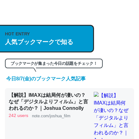
何気にChatGPTの仕組み、特に「トークン」について解
説してる記事が少ないので貴重な良記事。/続編来た
https://isobe324649.hatenablog.com/entry/2023/03/27
HOT ENTRY
/064121
人気ブックマークで知る
─GPTの仕組みと限界についての考察（１） - conceptualization
ブックマークが集まった今日の話題をチェック！
今日8/7(金)のブックマーク人気記事
これは良記事。32768トークンだと英語小説100ページ分
くらい。小説でいう「ずっと前の伏線」は回収されないけ
【解説】IMAXは結局何が凄いの？
ど、短期記憶というには多い分量。進化すればするほど分
なぜ「デジタルよりフィルム」と言
かりやすく強くなりそう
われるのか？｜Joshua Connolly
242 users
─GPTの仕組みと限界についての考察（１） - conceptualization
note.com/joshua_film