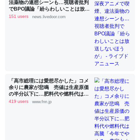
法薬物の連想シーンも…視聴者批判
でBPO議論「紛らわしいことは放送
しないほうが」 - ライブドアニュー
151 users
news.livedoor.com
これを元に考えるとカルシウムを大量に使う脊椎動物と貝
ス
類は苦労してるんだな…。腹足類だと殻を無くしてナメク
ジになったり努力してるし。
─ニュース :: 【研究発表】昆虫学の大問題＝「昆虫はなぜ海にいな
いのか」に関する新仮説
「高市総理には愛想尽かした」コメ
余りに農家が悲鳴 売値は生産原価
ウチもEchoを実家に置いて４年。でたまに覗いてる。ぼ
の半分以下に…肥料代や燃料代は高
ちぼちRingも置こうかと画策中。あと、Googleマップで
騰「今年でやめる」農家も｜FNNプ
419 users
www.fnn.jp
位置情報を共有してる。電池残量や充電中かが分かるので
ライムオンライン
これ見て生きてるなって分かる。
─たまにLINEするくらいだった遠方の父67歳と僕。ITツール導入で
コミュニケーションが劇的に変化した｜tayorini by LIFULL介護