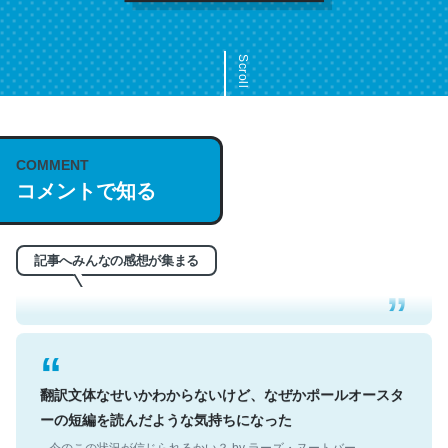
Scroll
COMMENT
これは名文。彼はとてもクレバーなんだろうなと凄く思
コメントで知る
う。英語少しでも読める人は原文もお勧め。自分はこの流
れ好き。Let’s Fucking Go. Then Covid hit. Shit.
─今のこの状況が信じられるかい？ by ラーズ・ヌートバー
記事へみんなの感想が集まる
翻訳文体なせいかわからないけど、なぜかポールオースタ
ーの短編を読んだような気持ちになった
─今のこの状況が信じられるかい？ by ラーズ・ヌートバー