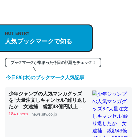
何気にChatGPTの仕組み、特に「トークン」について解
説してる記事が少ないので貴重な良記事。/続編来た
https://isobe324649.hatenablog.com/entry/2023/03/27
HOT ENTRY
/064121
人気ブックマークで知る
─GPTの仕組みと限界についての考察（１） - conceptualization
ブックマークが集まった今日の話題をチェック！
今日8/6(木)のブックマーク人気記事
これは良記事。32768トークンだと英語小説100ページ分
少年ジャンプの人気マンガグッズ
くらい。小説でいう「ずっと前の伏線」は回収されないけ
を“大量注文しキャンセル”繰り返し
ど、短期記憶というには多い分量。進化すればするほど分
たか 女逮捕 総額43億円以上
かりやすく強くなりそう
（2026年8月6日掲載）｜日テレ
184 users
news.ntv.co.jp
NEWS NNN
─GPTの仕組みと限界についての考察（１） - conceptualization