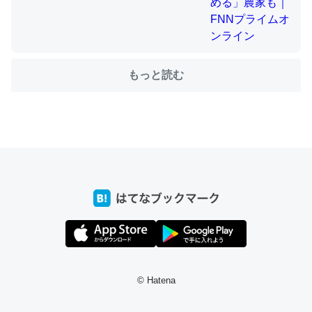
ちょうど同じ理由でEcho Show 8を設定中でした。Prime
もっと読む
とかSpotifyを支払う孝行もできる。一生で親と会える残
り時間を日数にすると1週間とかの人が多いそうだけど、
それを実質100倍以上に伸ばす効果があるはず……
─たまにLINEするくらいだった遠方の父67歳と僕。ITツール導入で
コミュニケーションが劇的に変化した｜tayorini by LIFULL介護
私も3年前ぐらいに祖母の家に設置した。ポケットWifiみ
たいなのでネット環境作ったけどAlexaしか使わないので
回線代ほとんどかからないですよ。参考：
© Hatena
https://toyoshi.hatenablog.com/entry/2019/05/15/1805
34