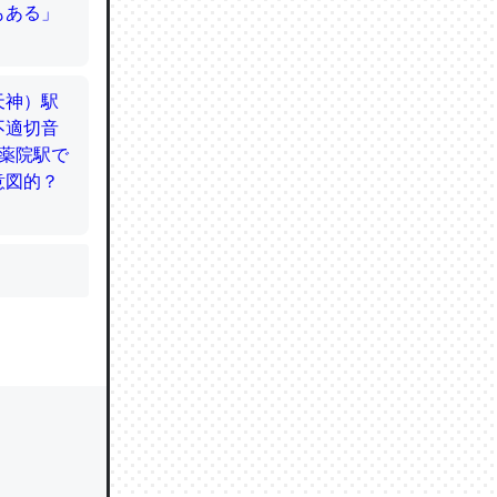
かと画策
るのでこ
的に変化し
う孝行もで
ど、それ
的に変化し