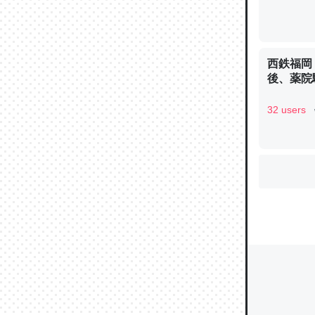
ウチもE
西鉄福岡
中。あと
後、薬院
れ見て生
32 users
─たまにL
た｜tayori
ちょうど同
きる。一
を実質1
─たまにL
た｜tayori