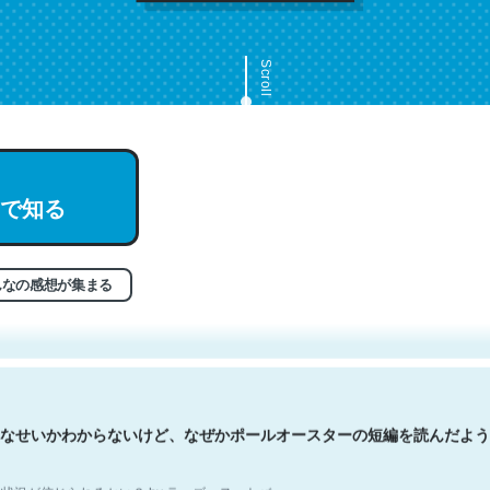
Scroll
で知る
文。彼はとてもクレバーなんだろうなと凄く思う。英語少しでも読める
分はこの流れ好き。Let’s Fucking Go. Then Covid hit. Shit.
状況が信じられるかい？ by ラーズ・ヌートバー
んなの感想が集まる
なせいかわからないけど、なぜかポールオースターの短編を読んだよう
状況が信じられるかい？ by ラーズ・ヌートバー