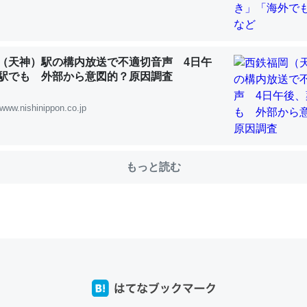
choを実家に置いて４年。でたまに覗いてる。ぼちぼちRingも置こう
（天神）駅の構内放送で不適切音声 4日午
、Googleマップで位置情報を共有してる。電池残量や充電中かが分か
駅でも 外部から意図的？原因調査
きてるなって分かる。
www.nishinippon.co.jp
INEするくらいだった遠方の父67歳と僕。ITツール導入でコミュニケーションが劇
ni by LIFULL介護
もっと読む
じ理由でEcho Show 8を設定中でした。PrimeとかSpotifyを支払
生で親と会える残り時間を日数にすると1週間とかの人が多いそうだけ
00倍以上に伸ばす効果があるはず……
INEするくらいだった遠方の父67歳と僕。ITツール導入でコミュニケーションが劇
ni by LIFULL介護