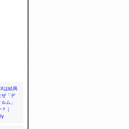
ので貴重
064121
ずっと前
ど分かり
分はエビ