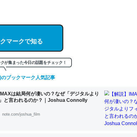
hatGPTの仕組み、特に「トークン」について解説してる記事が少ない
編来た https://isobe324649.hatenablog.com/entry/2023/03/27/
組みと限界についての考察（１） - conceptualization
クマークで知る
記事。32768トークンだと英語小説100ページ分くらい。小説でいう「
ークが集まった今日の話題をチェック！
は回収されないけど、短期記憶というには多い分量。進化すればするほ
(金)のブックマーク人気記事
くなりそう
組みと限界についての考察（１） - conceptualization
IMAXは結局何が凄いの？なぜ「デジタルより
と言われるのか？｜Joshua Connolly
note.com/joshua_film
カルシウム少ないのか。知らんかった。調べたらコオロギのカルシウム
分の1程度。