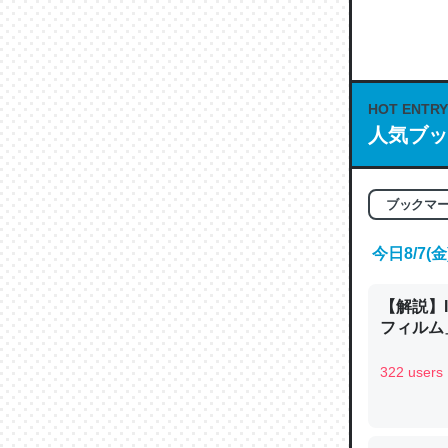
何気にC
な良記事。/続
─GPTの仕
HOT ENTRY
人気ブッ
これは良
ブックマ
の伏線」
今日8/7
やすく強
─GPTの仕
【解説】
フィルム」
322 users
昆虫って
の600