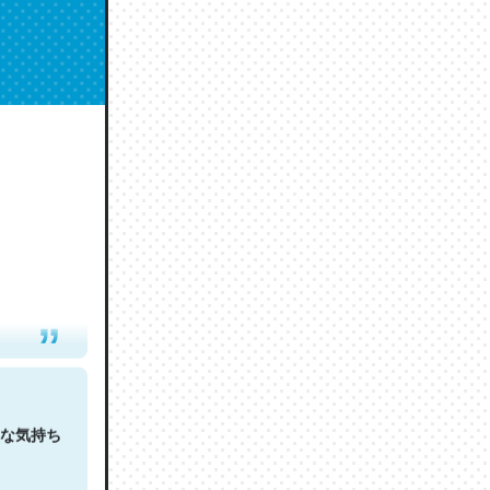
人は原文
な気持ち