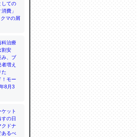
てるので
使わずキ
…。腹足