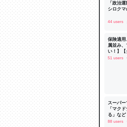
「政治運
─ニュース
シロクマ
44 users
保険適用
論文では
属並み、
は」とあ
い！】【グ
チンを強
51 users
─ニュース
これを元
スーパー
類だと殻
「マクド
─ニュース
る」など
88 users