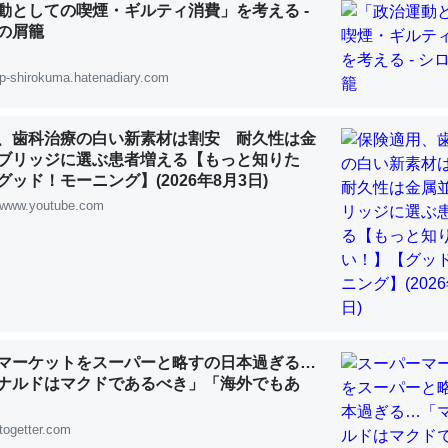
動としての喫煙・ギルティ消費」を考える -
 :: 【研究発表】昆虫学の大問題＝「昆虫はなぜ海にいないのか」に関する新仮説
の屑籠
p-shirokuma.hatenadiary.com
、歯科治療の白い新素材は割安 耐久性は金
「淡水はカルシウムも酸素も不足してて両方に不利だから両方が拮抗し
ブリッジに選ぶ患者増える【もっと知りた
って面白い。海にいる鋏角類（カブトガニ・ウミグモ）はカルシウムを
ッド！モーニング】(2026年8月3日)
化してる筈だが、酵素が違うのか？
www.youtube.com
 :: 【研究発表】昆虫学の大問題＝「昆虫はなぜ海にいないのか」に関する新仮説
に考えるとカルシウムを大量に使う脊椎動物と貝類は苦労してるんだな
マーケットをスーパーと略すの日本過ぎる…
を無くしてナメクジになったり努力してるし。
ナルドはマクドであるべき」「海外でもあ
 :: 【研究発表】昆虫学の大問題＝「昆虫はなぜ海にいないのか」に関する新仮説
togetter.com