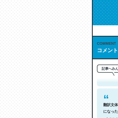
COMMENT
コメント
これは名
もお勧め。自
─今のこの
記事へみ
翻訳文体
になった
─今のこの