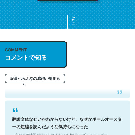
Scroll
COMMENT
これは名文。彼はとてもクレバーなんだろうなと凄く思
コメントで知る
う。英語少しでも読める人は原文もお勧め。自分はこの流
れ好き。Let’s Fucking Go. Then Covid hit. Shit.
─今のこの状況が信じられるかい？ by ラーズ・ヌートバー
記事へみんなの感想が集まる
翻訳文体なせいかわからないけど、なぜかポールオースタ
ーの短編を読んだような気持ちになった
─今のこの状況が信じられるかい？ by ラーズ・ヌートバー