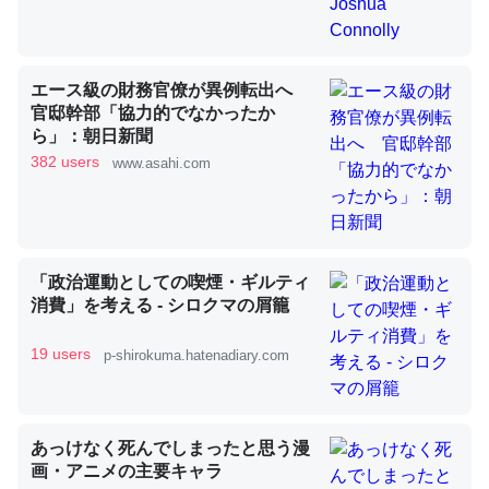
昆虫ってカルシウム少ないのか。知らんかった。調べたら
エース級の財務官僚が異例転出へ
コオロギのカルシウム分はエビの600分の1程度。
官邸幹部「協力的でなかったか
ら」：朝日新聞
─ニュース :: 【研究発表】昆虫学の大問題＝「昆虫はなぜ海にいな
いのか」に関する新仮説
382 users
www.asahi.com
「政治運動としての喫煙・ギルティ
論文では「淡水はカルシウムも酸素も不足してて両方に不
消費」を考える - シロクマの屑籠
利だから両方が拮抗してるのでは」とあって面白い。海に
いる鋏角類（カブトガニ・ウミグモ）はカルシウムを使わ
19 users
p-shirokuma.hatenadiary.com
ずキチンを強化してる筈だが、酵素が違うのか？
─ニュース :: 【研究発表】昆虫学の大問題＝「昆虫はなぜ海にいな
いのか」に関する新仮説
あっけなく死んでしまったと思う漫
画・アニメの主要キャラ