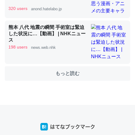
320 users
anond.hatelabo.jp
これを元に考えるとカルシウムを大量に使う脊椎動物と貝
熊本 八代 地震の瞬間 手術室は緊迫
類は苦労してるんだな…。腹足類だと殻を無くしてナメク
した状況に…【動画】 | NHKニュー
ジになったり努力してるし。
ス
─ニュース :: 【研究発表】昆虫学の大問題＝「昆虫はなぜ海にいな
198 users
news.web.nhk
いのか」に関する新仮説
もっと読む
ウチもEchoを実家に置いて４年。でたまに覗いてる。ぼ
ちぼちRingも置こうかと画策中。あと、Googleマップで
位置情報を共有してる。電池残量や充電中かが分かるので
これ見て生きてるなって分かる。
─たまにLINEするくらいだった遠方の父67歳と僕。ITツール導入で
コミュニケーションが劇的に変化した｜tayorini by LIFULL介護