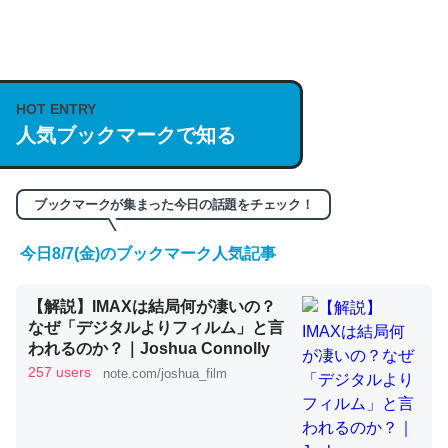
何気にChatGPTの仕組み、特に「トークン」について解
説してる記事が少ないので貴重な良記事。/続編来た
https://isobe324649.hatenablog.com/entry/2023/03/27
HOT ENTRY
人気ブックマークで知る
/064121
─GPTの仕組みと限界についての考察（１） - conceptualization
ブックマークが集まった今日の話題をチェック！
今日8/7(金)のブックマーク人気記事
これは良記事。32768トークンだと英語小説100ページ分
【解説】IMAXは結局何が凄いの？
くらい。小説でいう「ずっと前の伏線」は回収されないけ
なぜ「デジタルよりフィルム」と言
ど、短期記憶というには多い分量。進化すればするほど分
われるのか？｜Joshua Connolly
かりやすく強くなりそう
257 users
note.com/joshua_film
─GPTの仕組みと限界についての考察（１） - conceptualization