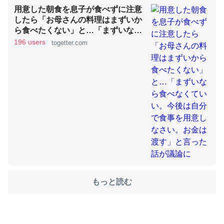
用意した朝食を息子が食べずに注意
したら「お母さんの料理はまずいか
ら食べたくない」と…「まずいなら
ちょうど同じ理由でEcho Show 8を設定中でした。Prime
食べなくていい。今後は自分で食事
196 users
togetter.com
を用意しなさい。お金は渡す」と言
とかSpotifyを支払う孝行もできる。一生で親と会える残
った話が議論に
り時間を日数にすると1週間とかの人が多いそうだけど、
それを実質100倍以上に伸ばす効果があるはず……
─たまにLINEするくらいだった遠方の父67歳と僕。ITツール導入で
コミュニケーションが劇的に変化した｜tayorini by LIFULL介護
私も3年前ぐらいに祖母の家に設置した。ポケットWifiみ
たいなのでネット環境作ったけどAlexaしか使わないので
もっと読む
回線代ほとんどかからないですよ。参考：
https://toyoshi.hatenablog.com/entry/2019/05/15/1805
34