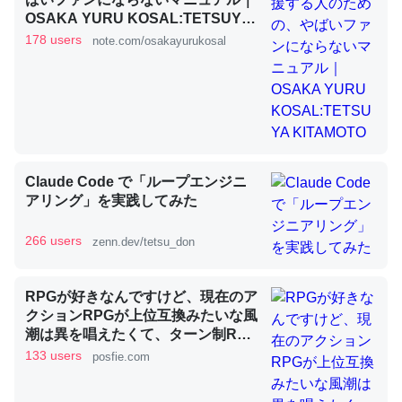
OSAKA YURU KOSAL:TETSUYA
KITAMOTO
178 users
note.com/osakayurukosal
昆虫ってカルシウム少ないのか。知らんかった。調べたら
コオロギのカルシウム分はエビの600分の1程度。
─ニュース :: 【研究発表】昆虫学の大問題＝「昆虫はなぜ海にいな
いのか」に関する新仮説
Claude Code で「ループエンジニ
アリング」を実践してみた
論文では「淡水はカルシウムも酸素も不足してて両方に不
266 users
zenn.dev/tetsu_don
利だから両方が拮抗してるのでは」とあって面白い。海に
いる鋏角類（カブトガニ・ウミグモ）はカルシウムを使わ
RPGが好きなんですけど、現在のア
ずキチンを強化してる筈だが、酵素が違うのか？
クションRPGが上位互換みたいな風
─ニュース :: 【研究発表】昆虫学の大問題＝「昆虫はなぜ海にいな
潮は異を唱えたくて、ターン制RPG
いのか」に関する新仮説
にはターン制の良さがあると思って
133 users
posfie.com
ます 一手をじっくり考えられたり、
途中で休憩したりできるのがターン