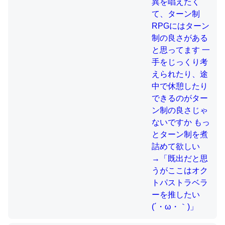
制の良さじゃないですか もっとター
ン制を煮詰めて欲しい→「既出だと
思うがここはオクトパストラベラー
これを元に考えるとカルシウムを大量に使う脊椎動物と貝
を推したい(´・ω・｀)」
類は苦労してるんだな…。腹足類だと殻を無くしてナメク
ジになったり努力してるし。
─ニュース :: 【研究発表】昆虫学の大問題＝「昆虫はなぜ海にいな
いのか」に関する新仮説
ウチもEchoを実家に置いて４年。でたまに覗いてる。ぼ
ちぼちRingも置こうかと画策中。あと、Googleマップで
位置情報を共有してる。電池残量や充電中かが分かるので
これ見て生きてるなって分かる。
─たまにLINEするくらいだった遠方の父67歳と僕。ITツール導入で
コミュニケーションが劇的に変化した｜tayorini by LIFULL介護