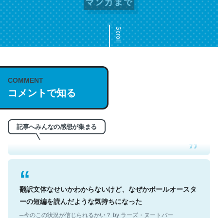
Scroll
COMMENT
これは名文。彼はとてもクレバーなんだろうなと凄く思
コメントで知る
う。英語少しでも読める人は原文もお勧め。自分はこの流
れ好き。Let’s Fucking Go. Then Covid hit. Shit.
─今のこの状況が信じられるかい？ by ラーズ・ヌートバー
記事へみんなの感想が集まる
翻訳文体なせいかわからないけど、なぜかポールオースタ
ーの短編を読んだような気持ちになった
─今のこの状況が信じられるかい？ by ラーズ・ヌートバー