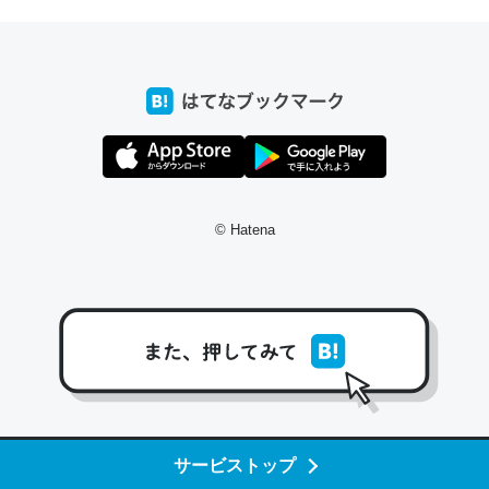
─たまにLINEするくらいだった遠方の父67歳と僕。ITツール導入で
コミュニケーションが劇的に変化した｜tayorini by LIFULL介護
これ作ろう。/早速夕食に作った！本当にスナップえんどう
が止まらなくなった…！生のにんにくが結構効いてるの
で、気になる場合はにんにくだけ加熱してから加えたりガ
© Hatena
ーリックパウダーで代用してもいいかも。
─野菜が止まらなくなる南フランス発祥の万能ソース「アイオリソ
ース」の作り方をビストロ居酒屋のシェフに聞いてみた - メシ通 | ホ
ットペッパーグルメ
スペインにもアリオリソースがあり、それも美味しいんだ
サービストップ
けど、読み方が違うだけで同じものを指すのか、また違う