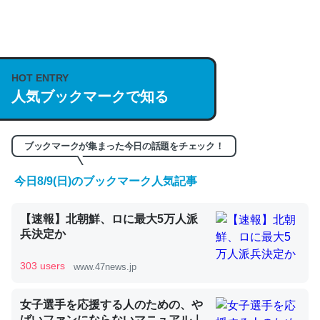
何気にChatGPTの仕組み、特に「トークン」について解
説してる記事が少ないので貴重な良記事。/続編来た
https://isobe324649.hatenablog.com/entry/2023/03/27
HOT ENTRY
/064121
人気ブックマークで知る
─GPTの仕組みと限界についての考察（１） - conceptualization
ブックマークが集まった今日の話題をチェック！
今日8/9(日)のブックマーク人気記事
これは良記事。32768トークンだと英語小説100ページ分
【速報】北朝鮮、ロに最大5万人派
くらい。小説でいう「ずっと前の伏線」は回収されないけ
兵決定か
ど、短期記憶というには多い分量。進化すればするほど分
かりやすく強くなりそう
303 users
www.47news.jp
─GPTの仕組みと限界についての考察（１） - conceptualization
女子選手を応援する人のための、や
ばいファンにならないマニュアル｜