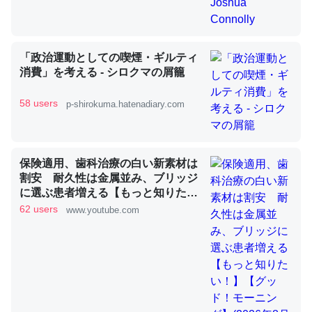
昆虫ってカルシウム少ないのか。知らんかった。調べたら
「政治運動としての喫煙・ギルティ
コオロギのカルシウム分はエビの600分の1程度。
消費」を考える - シロクマの屑籠
─ニュース :: 【研究発表】昆虫学の大問題＝「昆虫はなぜ海にいな
いのか」に関する新仮説
58 users
p-shirokuma.hatenadiary.com
保険適用、歯科治療の白い新素材は
割安 耐久性は金属並み、ブリッジ
論文では「淡水はカルシウムも酸素も不足してて両方に不
に選ぶ患者増える【もっと知りた
利だから両方が拮抗してるのでは」とあって面白い。海に
い！】【グッド！モーニング】
62 users
www.youtube.com
(2026年8月3日)
いる鋏角類（カブトガニ・ウミグモ）はカルシウムを使わ
ずキチンを強化してる筈だが、酵素が違うのか？
─ニュース :: 【研究発表】昆虫学の大問題＝「昆虫はなぜ海にいな
いのか」に関する新仮説