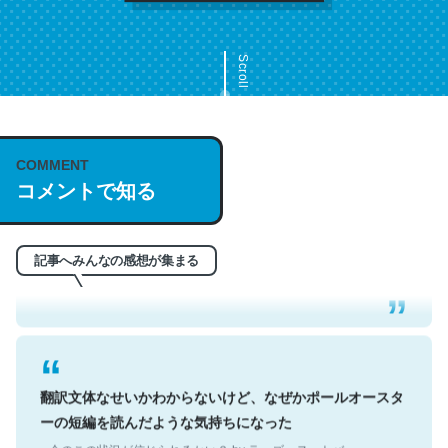
Scroll
COMMENT
これは名文。彼はとてもクレバーなんだろうなと凄く思
コメントで知る
う。英語少しでも読める人は原文もお勧め。自分はこの流
れ好き。Let’s Fucking Go. Then Covid hit. Shit.
記事へみんなの感想が集まる
─今のこの状況が信じられるかい？ by ラーズ・ヌートバー
翻訳文体なせいかわからないけど、なぜかポールオースタ
ーの短編を読んだような気持ちになった
─今のこの状況が信じられるかい？ by ラーズ・ヌートバー