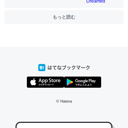
もっと読む
ちょうど同じ理由でEcho Show 8を設定中でした。Prime
とかSpotifyを支払う孝行もできる。一生で親と会える残
り時間を日数にすると1週間とかの人が多いそうだけど、
それを実質100倍以上に伸ばす効果があるはず……
─たまにLINEするくらいだった遠方の父67歳と僕。ITツール導入で
コミュニケーションが劇的に変化した｜tayorini by LIFULL介護
私も3年前ぐらいに祖母の家に設置した。ポケットWifiみ
© Hatena
たいなのでネット環境作ったけどAlexaしか使わないので
回線代ほとんどかからないですよ。参考：
https://toyoshi.hatenablog.com/entry/2019/05/15/1805
34