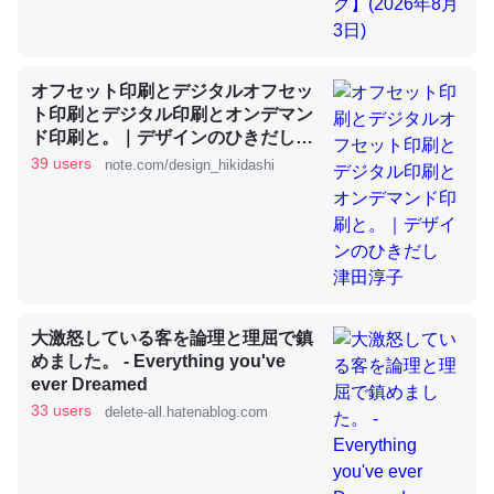
これを元に考えるとカルシウムを大量に使う脊椎動物と貝
オフセット印刷とデジタルオフセッ
類は苦労してるんだな…。腹足類だと殻を無くしてナメク
ト印刷とデジタル印刷とオンデマン
ジになったり努力してるし。
ド印刷と。｜デザインのひきだし
津田淳子
─ニュース :: 【研究発表】昆虫学の大問題＝「昆虫はなぜ海にいな
39 users
note.com/design_hikidashi
いのか」に関する新仮説
ウチもEchoを実家に置いて４年。でたまに覗いてる。ぼ
大激怒している客を論理と理屈で鎮
ちぼちRingも置こうかと画策中。あと、Googleマップで
めました。 - Everything you've
位置情報を共有してる。電池残量や充電中かが分かるので
ever Dreamed
これ見て生きてるなって分かる。
33 users
delete-all.hatenablog.com
─たまにLINEするくらいだった遠方の父67歳と僕。ITツール導入で
コミュニケーションが劇的に変化した｜tayorini by LIFULL介護