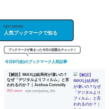
何気にChatGPTの仕組み、特に「トークン」について解
説してる記事が少ないので貴重な良記事。/続編来た
HOT ENTRY
https://isobe324649.hatenablog.com/entry/2023/03/27
人気ブックマークで知る
/064121
─GPTの仕組みと限界についての考察（１） - conceptualization
ブックマークが集まった今日の話題をチェック！
今日8/7(金)のブックマーク人気記事
これは良記事。32768トークンだと英語小説100ページ分
【解説】IMAXは結局何が凄いの？
くらい。小説でいう「ずっと前の伏線」は回収されないけ
なぜ「デジタルよりフィルム」と言
ど、短期記憶というには多い分量。進化すればするほど分
われるのか？｜Joshua Connolly
かりやすく強くなりそう
353 users
note.com/joshua_film
─GPTの仕組みと限界についての考察（１） - conceptualization