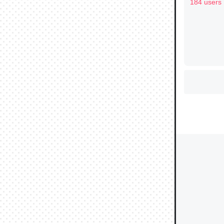
ュース
184 users
ウチもE
中。あと
れ見て生
─たまにL
た｜tayori
ちょうど同
きる。一
を実質1
─たまにL
た｜tayori