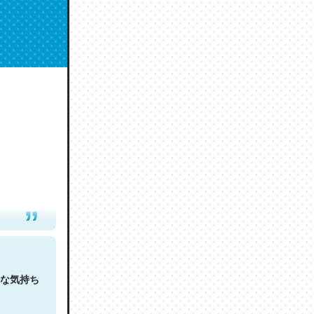
人は原文
な気持ち