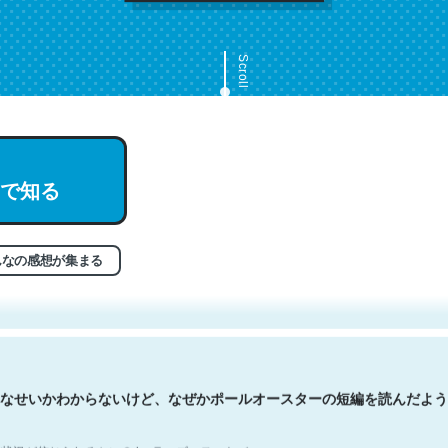
Scroll
で知る
文。彼はとてもクレバーなんだろうなと凄く思う。英語少しでも読める
分はこの流れ好き。Let’s Fucking Go. Then Covid hit. Shit.
状況が信じられるかい？ by ラーズ・ヌートバー
んなの感想が集まる
なせいかわからないけど、なぜかポールオースターの短編を読んだよう
状況が信じられるかい？ by ラーズ・ヌートバー