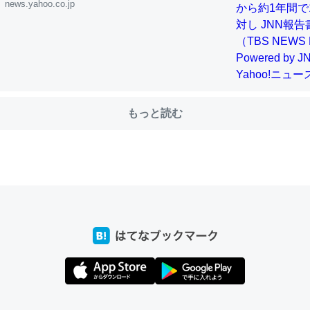
news.yahoo.co.jp
choを実家に置いて４年。でたまに覗いてる。ぼちぼちRingも置こう
、Googleマップで位置情報を共有してる。電池残量や充電中かが分か
きてるなって分かる。
INEするくらいだった遠方の父67歳と僕。ITツール導入でコミュニケーションが劇
もっと読む
ni by LIFULL介護
じ理由でEcho Show 8を設定中でした。PrimeとかSpotifyを支払
生で親と会える残り時間を日数にすると1週間とかの人が多いそうだけ
00倍以上に伸ばす効果があるはず……
INEするくらいだった遠方の父67歳と僕。ITツール導入でコミュニケーションが劇
ni by LIFULL介護