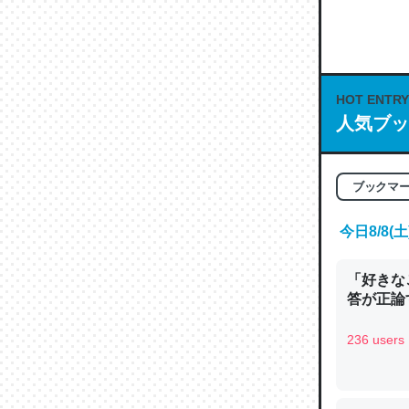
何気にC
な良記事。/続
─GPTの仕
HOT ENTRY
人気ブッ
ブックマ
これは良
の伏線」
今日8/8
やすく強
─GPTの仕
「好きな
答が正論
236 users
昆虫って
の600