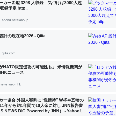
カー図鑑 3298 人収録 気づけば3000人超
 :: 【研究発表】昆虫学の大問題＝「昆虫はなぜ海にいないのか」に関する新仮説
録予定 http..
anond.hatelabo.jp
I設計の現在地2026 - Qiita
「淡水はカルシウムも酸素も不足してて両方に不利だから両方が拮抗し
って面白い。海にいる鋏角類（カブトガニ・ウミグモ）はカルシウムを
化してる筈だが、酵素が違うのか？
qiita.com
 :: 【研究発表】昆虫学の大問題＝「昆虫はなぜ海にいないのか」に関する新仮説
がNATO限定侵攻の可能性も」 米情報機関が
 NHKニュース
news.web.nhk
に考えるとカルシウムを大量に使う脊椎動物と貝類は苦労してるんだな
を無くしてナメクジになったり努力してるし。
カー協会 外国人審判に“性接待” W杯や五輪の
 :: 【研究発表】昆虫学の大問題＝「昆虫はなぜ海にいないのか」に関する新仮説
11年から約1年間で10人余に対し JNN報告書
NEWS DIG Powered by JNN） - Yahoo!ニ