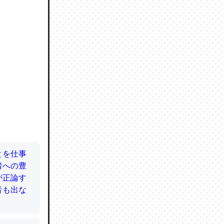
ので貴重
064121
ずっと前
ど分かり
分はエビ