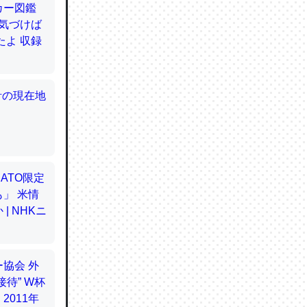
てるので
使わずキ
…。腹足