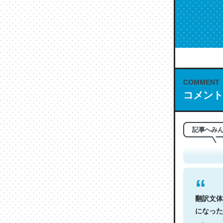
COMMENT
コメント
これは名
もお勧め。自
─今のこの
記事へみ
翻訳文体
になった
─今のこの