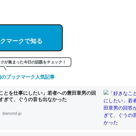
hatGPTの仕組み、特に「トークン」について解説してる記事が少ない
編来た https://isobe324649.hatenablog.com/entry/2023/03/27/
組みと限界についての考察（１） - conceptualization
クマークで知る
ークが集まった今日の話題をチェック！
記事。32768トークンだと英語小説100ページ分くらい。小説でいう「
は回収されないけど、短期記憶というには多い分量。進化すればするほ
(土)のブックマーク人気記事
くなりそう
組みと限界についての考察（１） - conceptualization
ことを仕事にしたい」若者への豊田章男の回
すぎて、ぐうの音も出なかった
diamond.jp
カルシウム少ないのか。知らんかった。調べたらコオロギのカルシウム
分の1程度。