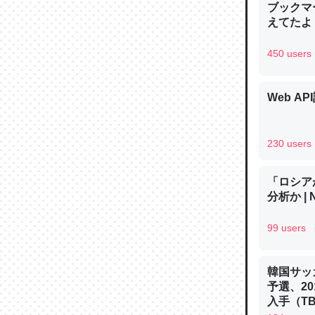
ブックマー
─ニュース
えてたよ 収
450 users
Web AP
論文では
は」とあ
チンを強
230 users
─ニュース
「ロシア
分析か |
99 users
これを元
類だと殻
韓国サッ
─ニュース
予選、20
入手（TBS 