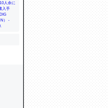
かと画策
るのでこ
的に変化し
う孝行もで
ど、それ
的に変化し