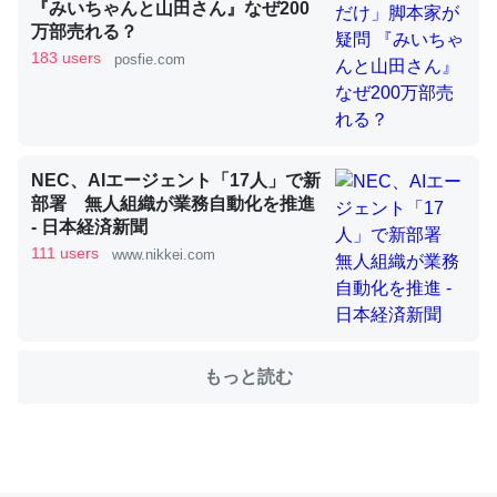
『みいちゃんと山田さん』なぜ200
万部売れる？
183 users
posfie.com
これを元に考えるとカルシウムを大量に使う脊椎動物と貝
類は苦労してるんだな…。腹足類だと殻を無くしてナメク
ジになったり努力してるし。
─ニュース :: 【研究発表】昆虫学の大問題＝「昆虫はなぜ海にいな
いのか」に関する新仮説
NEC、AIエージェント「17人」で新
部署 無人組織が業務自動化を推進
- 日本経済新聞
111 users
www.nikkei.com
ウチもEchoを実家に置いて４年。でたまに覗いてる。ぼ
ちぼちRingも置こうかと画策中。あと、Googleマップで
位置情報を共有してる。電池残量や充電中かが分かるので
もっと読む
これ見て生きてるなって分かる。
─たまにLINEするくらいだった遠方の父67歳と僕。ITツール導入で
コミュニケーションが劇的に変化した｜tayorini by LIFULL介護