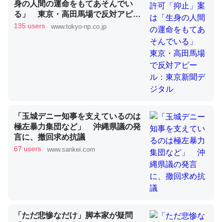
身の人間の運命をもてあそんでい
る」 東京・高田馬場で反対アピー
ル：東京新聞デジタル
135 users
www.tokyo-np.co.jp
昆虫ってカルシウム少ないのか。知らんかった。調べたら
コオロギのカルシウム分はエビの600分の1程度。
─ニュース :: 【研究発表】昆虫学の大問題＝「昆虫はなぜ海にいな
いのか」に関する新仮説
「玉城デニー知事を支えているのは
極左暴力集団など」 沖縄県議の発
論文では「淡水はカルシウムも酸素も不足してて両方に不
言に、撤回求め抗議
利だから両方が拮抗してるのでは」とあって面白い。海に
67 users
www.sankei.com
いる鋏角類（カブトガニ・ウミグモ）はカルシウムを使わ
ずキチンを強化してる筈だが、酵素が違うのか？
─ニュース :: 【研究発表】昆虫学の大問題＝「昆虫はなぜ海にいな
いのか」に関する新仮説
「ただ悲惨なだけ」脚本家が疑問