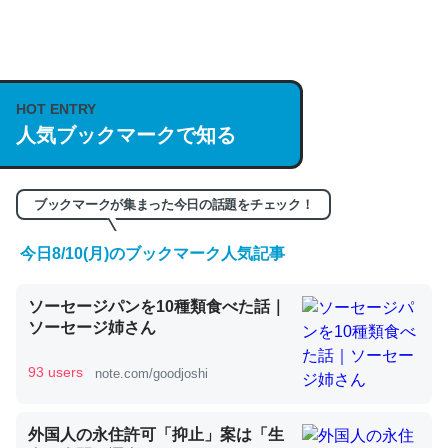
何気にChatGPTの仕組み、特に「トークン」について解
説してる記事が少ないので貴重な良記事。/続編来た
https://isobe324649.hatenablog.com/entry/2023/03/27
HOT ENTRY
人気ブックマークで知る
/064121
─GPTの仕組みと限界についての考察（１） - conceptualization
ブックマークが集まった今日の話題をチェック！
今日8/10(月)のブックマーク人気記事
これは良記事。32768トークンだと英語小説100ページ分
ソーセージパンを10種類食べた話｜
くらい。小説でいう「ずっと前の伏線」は回収されないけ
ソーセージ姉さん
ど、短期記憶というには多い分量。進化すればするほど分
かりやすく強くなりそう
93 users
note.com/goodjoshi
─GPTの仕組みと限界についての考察（１） - conceptualization
外国人の永住許可「抑止」案は「生