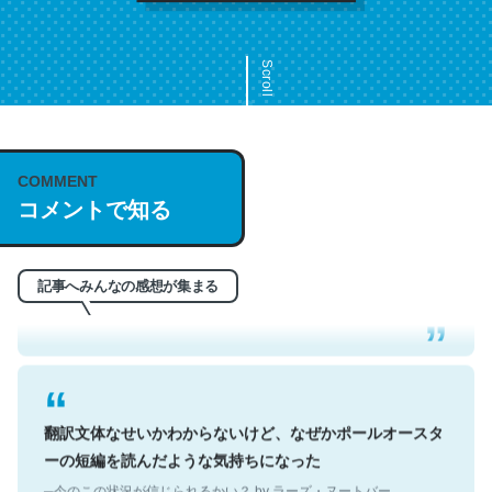
Scroll
COMMENT
これは名文。彼はとてもクレバーなんだろうなと凄く思
コメントで知る
う。英語少しでも読める人は原文もお勧め。自分はこの流
れ好き。Let’s Fucking Go. Then Covid hit. Shit.
─今のこの状況が信じられるかい？ by ラーズ・ヌートバー
記事へみんなの感想が集まる
翻訳文体なせいかわからないけど、なぜかポールオースタ
ーの短編を読んだような気持ちになった
─今のこの状況が信じられるかい？ by ラーズ・ヌートバー