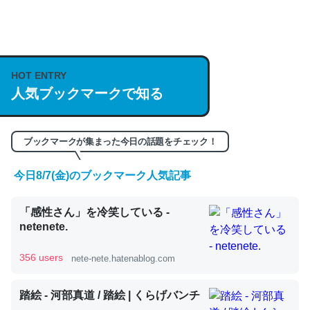
何気にChatGPTの仕組み、特に「トークン」について解
説してる記事が少ないので貴重な良記事。/続編来た
https://isobe324649.hatenablog.com/entry/2023/03/27
HOT ENTRY
/064121
人気ブックマークで知る
─GPTの仕組みと限界についての考察（１） - conceptualization
ブックマークが集まった今日の話題をチェック！
今日8/7(金)のブックマーク人気記事
これは良記事。32768トークンだと英語小説100ページ分
「感性さん」を冷笑している -
くらい。小説でいう「ずっと前の伏線」は回収されないけ
netenete.
ど、短期記憶というには多い分量。進化すればするほど分
かりやすく強くなりそう
356 users
nete-nete.hatenablog.com
─GPTの仕組みと限界についての考察（１） - conceptualization
踏絵 - 河部真道 / 踏絵 | くらげバンチ