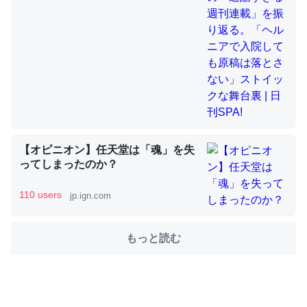
舞台裏 | 日刊SPA!
これを元に考えるとカルシウムを大量に使う脊椎動物と貝
類は苦労してるんだな…。腹足類だと殻を無くしてナメク
ジになったり努力してるし。
─ニュース :: 【研究発表】昆虫学の大問題＝「昆虫はなぜ海にいな
いのか」に関する新仮説
【オピニオン】任天堂は「魂」を失
ってしまったのか？
110 users
jp.ign.com
ウチもEchoを実家に置いて４年。でたまに覗いてる。ぼ
ちぼちRingも置こうかと画策中。あと、Googleマップで
位置情報を共有してる。電池残量や充電中かが分かるので
もっと読む
これ見て生きてるなって分かる。
─たまにLINEするくらいだった遠方の父67歳と僕。ITツール導入で
コミュニケーションが劇的に変化した｜tayorini by LIFULL介護