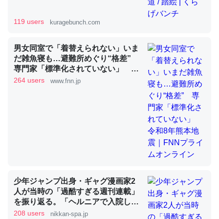
119 users
kuragebunch.com
昆虫ってカルシウム少ないのか。知らんかった。調べたら
コオロギのカルシウム分はエビの600分の1程度。
男女同室で「着替えられない」いま
だ雑魚寝も…避難所めぐり“格差”
─ニュース :: 【研究発表】昆虫学の大問題＝「昆虫はなぜ海にいな
いのか」に関する新仮説
専門家「標準化されていない」 令
和8年熊本地震｜FNNプライムオン
264 users
www.fnn.jp
ライン
論文では「淡水はカルシウムも酸素も不足してて両方に不
利だから両方が拮抗してるのでは」とあって面白い。海に
いる鋏角類（カブトガニ・ウミグモ）はカルシウムを使わ
ずキチンを強化してる筈だが、酵素が違うのか？
少年ジャンプ出身・ギャグ漫画家2
─ニュース :: 【研究発表】昆虫学の大問題＝「昆虫はなぜ海にいな
いのか」に関する新仮説
人が当時の「過酷すぎる週刊連載」
を振り返る。「ヘルニアで入院して
も原稿は落とさない」ストイックな
208 users
nikkan-spa.jp